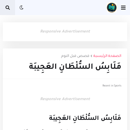
Responsive Advertisement
الصفحة الرئيسية
قصص قبل النوم
مَلَابِسُ السُّلْطَانِ العَجِيبَة
Recent in Sports
Responsive Advertisement
مَلَابِسُ السُّلْطَانِ العَجِيبَة