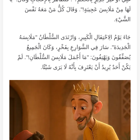
لَهَا مِنْ مَلَابِسَ عَجِيبَةٍ!". وَقَالَ كُلُّ مَنْ مَعَهُ نَفْسَ
الشَّيْءِ.
جَاءَ يَوْمُ الِاحْتِفَالِ الْكَبِيرِ، وَارْتَدَى السُّلْطَانُ "مَلَابِسَهُ
الْجَدِيدَةَ". سَارَ فِي الشَّوَارِعِ بِفَخْرٍ، وَكَانَ الْجَمِيعُ
يُصَفِّقُونَ وَيَهْتِفُونَ: "مَا أَجْمَلَ مَلَابِسَ السُّلْطَانِ!". لَمْ
يَكُنْ أَحَدٌ يُرِيدُ أَنْ يَعْتَرِفَ بِأَنَّهُ لَا يَرَى شَيْئًا.