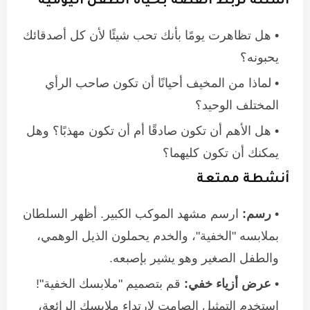
أسئلة لربط القصة بحياة الطفل اليومية
هل تظاهرت يومًا بأنك تحب شيئًا لأن كل أصدقائك
يحبونه؟
لماذا من المخيف أحيانًا أن تكون صاحب الرأي
المختلف الوحيد؟
هل الأهم أن تكون صادقًا أم أن تكون مهذبًا؟ وهل
يمكنك أن تكون كليهما؟
أنشطة ممتعة
رسم:
ارسم مشهد الموكب الكبير. أظهر السلطان
بملابسه "الخفية"، والخدم يحملون الذيل الوهمي،
والطفل الصغير وهو يشير بإصبعه.
عرض أزياء خفي:
قم بتصميم "ملابسك الخفية"!
استخدم التمثيل الصامت لارتداء ملابسك الرائعة،