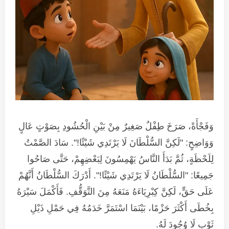
وَفَجْأَةً، صَرَخَ طِفْلٌ صَغِيرٌ مِنْ بَيْنِ الْحُشُودِ بِصَوْتٍ عَالٍ
وَوَاضِحٍ: "لَكِنَّ السُّلْطَانَ لَا يَرْتَدِي شَيْئًا!". سَادَ الصَّمْتُ
لِلَحْظَةٍ، ثُمَّ بَدَأَ النَّاسُ يَهْمِسُونَ لِبَعْضِهِمْ، حَتَّى صَاحُوا
جَمِيعًا: "السُّلْطَانُ لَا يَرْتَدِي شَيْئًا!". أَدْرَكَ السُّلْطَانُ أَنَّهُمْ
عَلَى حَقٍّ، لَكِنَّ كِبْرِيَاءَهُ مَنَعَهُ مِنَ التَّوَقُّفِ. فَأَكْمَلَ سَيْرَهُ
بِخُطَى أَكْثَرَ حَزْمًا، بَيْنَمَا اسْتَمَرَّ خَدَمُهُ فِي حَمْلِ ذَيْلِ
ثَوْبٍ لَا وُجُودَ لَهُ.