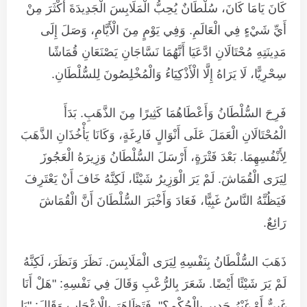
كَانَ يَامَا كَانَ، سُلْطَانٌ يُحِبُّ الْمَلَابِسَ الْجَدِيدَةَ أَكْثَرَ مِنْ
أَيِّ شَيْءٍ فِي الْعَالَمِ. وَفِي يَوْمٍ مِنَ الْأَيَّامِ، وَصَلَ إِلَى
مَدِينَتِهِ مُحْتَالَانِ ادَّعَيَا أَنَّهُمَا نَسَّاجَانِ يَصْنَعَانِ قُمَاشًا
سِحْرِيًّا، لَا يَرَاهُ إِلَّا الْأَذْكِيَاءُ وَالْمُخْلِصُونَ لِلسُّلْطَانِ.
فَرِحَ السُّلْطَانُ وَأَعْطَاهُمَا كَثِيرًا مِنَ الذَّهَبِ. بَدَأَ
الْمُحْتَالَانِ الْعَمَلَ عَلَى أَنْوَالٍ فَارِغَةٍ، وَكَانَا يَأْخُذَانِ الذَّهَبَ
لِأَنْفُسِهِمَا. بَعْدَ فَتْرَةٍ، أَرْسَلَ السُّلْطَانُ وَزِيرَهُ الْعَجُوزَ
لِيَرَى الْقُمَاشَ. لَمْ يَرَ الْوَزِيرُ شَيْئًا، لَكِنَّهُ خَافَ أَنْ يَعْتَرِفَ
فَيَظُنَّهُ النَّاسُ غَبِيًّا، فَعَادَ وَأَخْبَرَ السُّلْطَانَ أَنَّ الْقُمَاشَ
رَائِعٌ.
ذَهَبَ السُّلْطَانُ بِنَفْسِهِ لِيَرَى الْمَلَابِسَ. نَظَرَ وَنَظَرَ، لَكِنَّهُ
لَمْ يَرَ شَيْئًا أَيْضًا. شَعَرَ بِالرُّعْبِ وَقَالَ فِي نَفْسِهِ: "هَلْ أَنَا
غَبِيٌّ أَوْ غَيْرُ جَدِيرٍ بِالْحُكْمِ؟". فَتَظَاهَرَ بِالْإِعْجَابِ وَقَالَ: "يَا