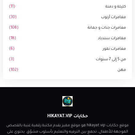
كليلة و دمنة
(11)
مغامرات أرنوب
(30)
مغامرات جنات و جمانة
(108)
مغامرات سندباد
(18)
مغامرات نمور
(6)
من 5 إلى 7 سنوات
(3)
مهن
(102)
حكايات HIKAYAT.VIP
موقع حكايات hikayat.vip هو موقع مميز يقدم مكتبة رقمية غنية بالقصص
الموجهة للأطفال، تجمع بين الترفيه والتعليم بأسلوب مشوّق. يحتوي على