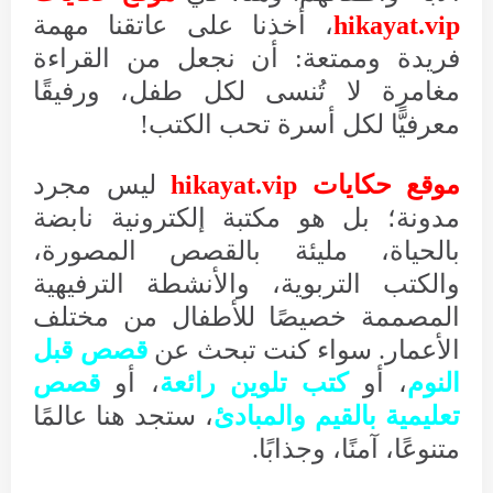
hikayat.vip
، أخذنا على عاتقنا مهمة
فريدة وممتعة: أن نجعل من القراءة
مغامرة لا تُنسى لكل طفل، ورفيقًا
معرفيًّا لكل أسرة تحب الكتب!
موقع حكايات hikayat.vip
ليس مجرد
مدونة؛ بل هو مكتبة إلكترونية نابضة
بالحياة، مليئة بالقصص المصورة،
والكتب التربوية، والأنشطة الترفيهية
المصممة خصيصًا للأطفال من مختلف
الأعمار. سواء كنت تبحث عن
قصص قبل
النوم
، أو
كتب تلوين رائعة
، أو
قصص
تعليمية بالقيم والمبادئ
، ستجد هنا عالمًا
متنوعًا، آمنًا، وجذابًا.