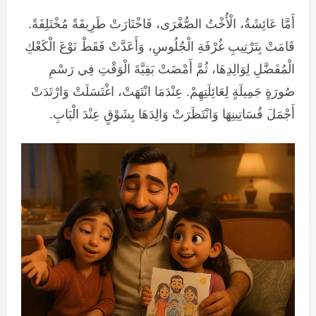
أَمَّا عَائِشَةُ، الْأُخْتُ الصُّغْرَى، فَاخْتَارَتْ طَرِيقَةً مُخْتَلِفَةً.
قَامَتْ بِتَرْتِيبِ غُرْفَةِ الْجُلُوسِ، وَأَعَدَّتْ فَقَطْ نَوْعَ الْكَعْكِ
الْمُفَضَّلِ لِوَالِدِهَا، ثُمَّ أَمْضَتْ بَقِيَّةَ الْوَقْتِ فِي رَسْمِ
صُورَةٍ جَمِيلَةٍ لِعَائِلَتِهِمْ. عِنْدَمَا انْتَهَتْ، اغْتَسَلَتْ وَارْتَدَتْ
أَجْمَلَ فُسَاتِينِهَا وَانْتَظَرَتْ وَالِدَهَا بِشَوْقٍ عِنْدَ الْبَابِ.