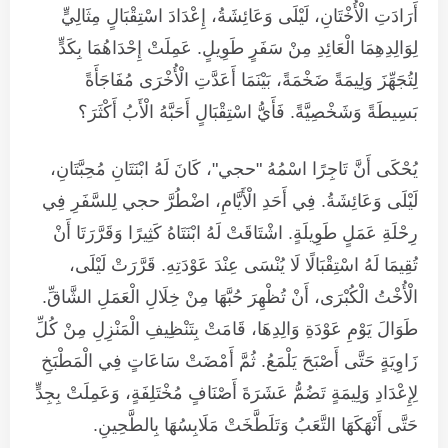
أَرَادَتِ الْأُخْتَانِ، لَيْلَى وَعَائِشَةُ، إِعْدَادَ اسْتِقْبَالٍ مِثَالِيٍّ
لِوَالِدِهِمَا الْعَائِدِ مِنْ سَفَرٍ طَوِيلٍ. عَمِلَتْ إِحْدَاهُمَا بِكَدٍّ
لِتُجَهِّزَ وَلِيمَةً ضَخْمَةً، بَيْنَمَا أَعَدَّتِ الْأُخْرَى مُفَاجَأَةً
بَسِيطَةً وَشَخْصِيَّةً. فَأَيُّ اسْتِقْبَالٍ أَحَبَّهُ الْأَبُ أَكْثَرَ؟
يُحْكَى أَنَّ تَاجِرًا اسْمُهُ "حجي"، كَانَ لَهُ ابْنَتَانِ مُحِبَّتَانِ،
لَيْلَى وَعَائِشَةُ. فِي أَحَدِ الْأَيَّامِ، اضْطُرَّ حجي لِلسَّفَرِ فِي
رِحْلَةِ عَمَلٍ طَوِيلَةٍ. اشْتَاقَتْ لَهُ ابْنَتَاهُ كَثِيرًا وَقَرَّرَتَا أَنْ
تُقِيمَا لَهُ اسْتِقْبَالًا لَا يُنْسَى عِنْدَ عَوْدَتِهِ. قَرَّرَتْ لَيْلَى،
الْأُخْتُ الْكُبْرَى، أَنْ تُظْهِرَ حُبَّهَا مِنْ خِلَالِ الْعَمَلِ الشَّاقِّ.
طَوَالَ يَوْمِ عَوْدَةِ وَالِدِهَا، قَامَتْ بِتَنْظِيفِ الْمَنْزِلِ مِنْ كُلِّ
زَاوِيَةٍ حَتَّى أَصْبَحَ يَلْمَعُ. ثُمَّ أَمْضَتْ سَاعَاتٍ فِي الْمَطْبَخِ
لِإِعْدَادِ وَلِيمَةٍ تَضُمُّ عَشَرَةَ أَصْنَافٍ مُخْتَلِفَةٍ، وَعَمِلَتْ بِجِدٍّ
حَتَّى أَنْهَكَهَا التَّعَبُ وَتَلَطَّخَتْ مَلَابِسُهَا بِالطَّحِينِ.