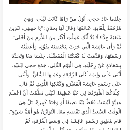
عِنْدَمَا عَادَ حجي، أَوَّلُ مَنْ رَآهَا كَانَتْ لَيْلَى، وَهِيَ
مُرْهَقَةٌ لِلْغَايَةِ. عَـانَقَهَا وَقَالَ لَهَا بِحَنَانٍ: "يَا حَبِيبَتِي، تَبْدِينَ
مُتْعَبَةً جِدًّا! لَا بُدَّ أَنَّكِ عَمِلْتِ أَكْثَرَ مِنَ اللاَّزِمِ مِنْ أَجْلِي".
ثُمَّ رَأَى عَائِشَةَ الَّتِي جَرَتْ لِتَحْتَضِنَهُ بِقُوَّةٍ، وَأَعْطَتْهُ
رَسْمَتَهَا، وَقَدَّمَتْ لَهُ كَعْكَتَهُ الْمُفَضَّلَةَ. جَلَسَا مَعًا وَتَحَدَّثَا
بِسَعَادَةٍ عَنْ رِحْلَتِهِ. فِي الْيَوْمِ التَّالِي، جَمَعَ حجي ابْنَتَيْهِ.
أَثْنَى عَلَى وَلِيمَةِ لَيْلَى الرَّائِعَةِ وَعَمَلِهَا الشَّاقِّ، وَأَثْنَى
عَلَى رَسْمَةِ عَائِشَةَ الْمُعَبِّرَةِ وَكَعْكِهَا اللَّذِيذِ. ثُمَّ قَالَ:
"كِلْتَاكُمَا أَظْهَرْتُمَا لِي حُبًّا عَظِيمًا. لَكِنِّي تَعَلَّمْتُ أَنَّ أَعْظَمَ
هَدِيَّةٍ لَيْسَتْ فَقَطْ بَيْتًا نَظِيفًا أَوْ وَجْبَةً كَبِيرَةً، بَلْ هِيَ
الْوَقْتُ السَّعِيدُ الَّذِي نَقْضِيهِ مَعًا. التَّوَازُنُ هُوَ أَهَمُّ شَيْءٍ".
قَامَ بِتَعْلِيقِ رَسْمَةِ عَائِشَةَ فِي وَسَطِ الْغُرْفَةِ، ثُمَّ