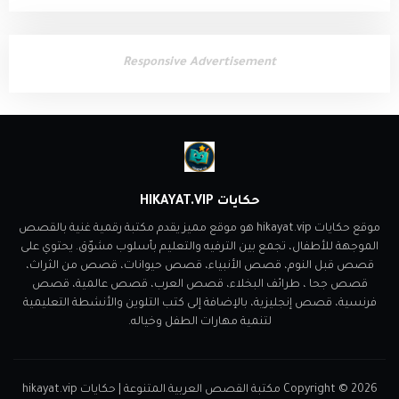
Responsive Advertisement
حكايات HIKAYAT.VIP
موقع حكايات hikayat.vip هو موقع مميز يقدم مكتبة رقمية غنية بالقصص
الموجهة للأطفال، تجمع بين الترفيه والتعليم بأسلوب مشوّق. يحتوي على
قصص قبل النوم، قصص الأنبياء، قصص حيوانات، قصص من الثراث،
قصص جحا ، طرائف البخلاء، قصص العرب، قصص عالمية، قصص
فرنسية، قصص إنجليزية، بالإضافة إلى كتب التلوين والأنشطة التعليمية
لتنمية مهارات الطفل وخياله.
2026
Copyright ©
مكتبة القصص العربية المتنوعة | حكايات hikayat.vip