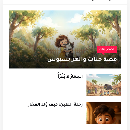
قصص بنات
قصة جنات والهر بسبوس
الحِمارُ لا يَقْرَأُ
رحلة الطين: كيف وُلد الفخار