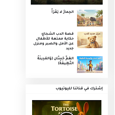
الحِمارُ لا يَقْرَأُ
قصة الدب الشجاع:
حكاية ممتعة للأطفال
عن الأمل والصبر ومنزل
جديد
العَمِّ حَسَّان (وَالمَدِينَةُ
النَّظِيفَةُ)
إشترك في قناتنا لليوتيوب