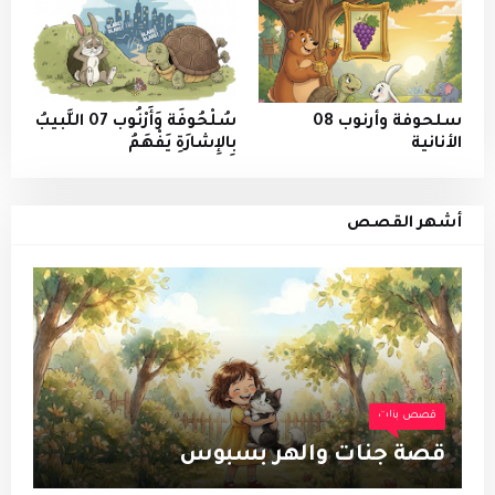
سلحوفة وأرنوب 08
سُلْحُوفَة وَأَرْنُوب 07 اللَّبيبُ
الأنانية
بِالإِشارَةِ يَفْهَمُ
أشهر القصص
قصص بنات
قصة جنات والهر بسبوس