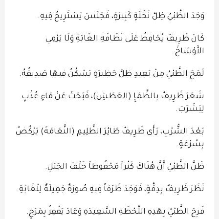
وَجَدَ الظَّبْيُ ظِلَّ نَخْلَةٍ كَبِيرَةٍ، فَجَلَسَ يَسْتَرِيحُ فِيهِ.
كَانَ ظَرِيفٌ يُحَافِظُ عَلَى نَظَافَةِ الغَابَةِ وَلَا يَرْمِي
الأَوْسَاخَ.
لَمَحَ الظَّبْيُ مِنْ بَعِيدٍ ظِلَّ حَظِيرَةٍ يَسْكُنُ فِيهَا صَدِيقُهُ.
شَعَرَ ظَرِيفٌ بِالظَّمَإِ (العَطَشِ)، فَبَحَثَ عَنْ مَاءٍ عُذْبٍ
لِيَشْرَبَ.
بَعْدَ الشُّرْبِ، رَأَى ظَرِيفٌ طَائِرَ الظَّلِيمِ (النَّعَامَةَ) يَرْكُضُ
بِسُرْعَةٍ.
ظَنَّ الظَّبْيُ أَنَّ هُنَاكَ كَنْزاً مَحْفُوظاً خَلْفَ الجَبَلِ.
نَظَرَ ظَرِيفٌ بِدِقَّةٍ، فَوَجَدَ ظَرْفاً فِيهِ صُورَةٌ جَمِيلَةٌ لِلْغَابَةِ.
فَرِحَ الظَّبْيُ بِهَذِهِ اللَّحْظَةِ السَّعِيدَةِ وَعَادَ يَقْفِزُ بِمَرَحٍ.