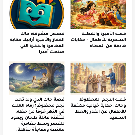
قصة الأميرة والمظلة
قصص مشوقة: جاك
السحرية للأطفال - حكايات
القفاز والأميرة أرابيلا حكاية
هادفة عن العطاء
المغامرة والقفزة التي
صنعت أميرا
قصة النجم المحظوظ
قصة جاك الذي ولد تحت
وجاك: حكاية خيالية ممتعة
نجم محظوظ؛ رماه الملك
للأطفال عن القدر والحظ
في النهر خوفاً من حظه،
السعيد
لتنقذه عائلة طحان ويعود
للقصر وسط مغامرة
ممتعة ومفاجأة مذهلة.