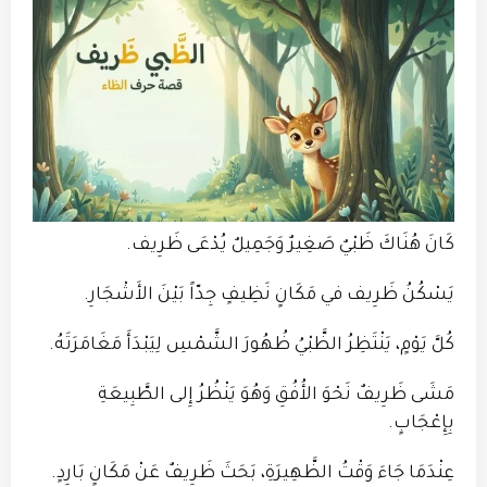
كَانَ هُنَاكَ ظَبْيٌ صَغِيرٌ وَجَمِيلٌ يُدْعَى ظَرِيف.
يَسْكُنُ ظَرِيف في مَكَانٍ نَظِيفٍ جِدّاً بَيْنَ الأَشْجَارِ.
كُلَّ يَوْمٍ، يَنْتَظِرُ الظَّبْيُ ظُهُورَ الشَّمْسِ لِيَبْدَأَ مَغَامَرَتَهُ.
مَشَى ظَرِيفٌ نَحْوَ الأُفُقِ وَهُوَ يَنْظُرُ إِلى الطَّبِيعَةِ
بِإِعْجَابٍ.
عِنْدَمَا جَاءَ وَقْتُ الظَّهِيرَةِ، بَحَثَ ظَرِيفٌ عَنْ مَكَانٍ بَارِدٍ.