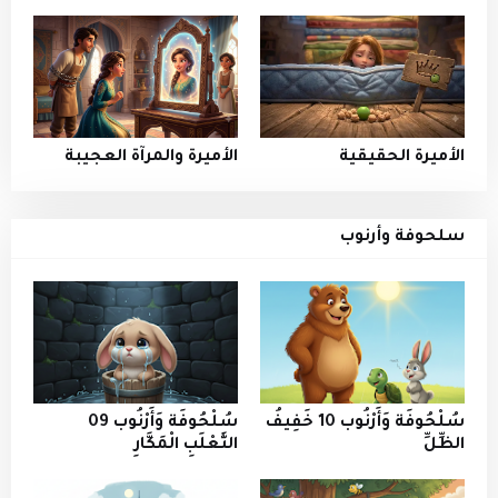
الأميرة الحقيقية
الأميرة والمرآة العجيبة
سلحوفة وأرنوب
سُلْحُوفَة وَأَرْنُوب 10 خَفِيفُ
سُلْحُوفَة وَأَرْنُوب 09
الظِّلِّ
الثَّعْلَبِ الْمَكَّارِ