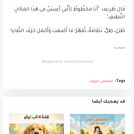
قَالَ ظَرِيف: "أَنَا مَحْظُوظٌ لِأَنَّنِي أَعِيشُ في هَذَا المَكَانِ
النَّظِيفِ".
ظَبْيٌ، ظِلٌّ، نَظَافَةٌ، ظُهْرٌ؛ مَا أَصْعَبَ وَأَجْمَلَ حَرْفَ الظَّاءِ!
Facebook
Responsive Advertisement
Tags:
قصص حروف
قد يعجبك أيضا