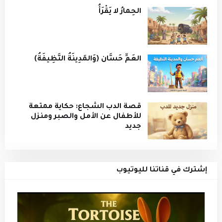
الحِمارُ لا يَقْرَأُ
العَمِّ حَسَّان (وَالمَدِينَةُ النَّظِيفَةُ)
قصة الدب الشجاع: حكاية ممتعة
للأطفال عن الأمل والصبر ومنزل
جديد
إشترك في قناتنا لليوتيوب