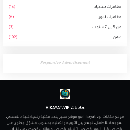
مغامرات سندباد
(18)
مغامرات نمور
(6)
من 5 إلى 7 سنوات
(3)
مهن
(102)
Responsive Advertisement
حكايات HIKAYAT.VIP
موقع حكايات hikayat.vip هو موقع مميز يقدم مكتبة رقمية غنية بالقصص
الموجهة للأطفال، تجمع بين الترفيه والتعليم بأسلوب مشوّق. يحتوي على
قصص قبل النوم، قصص الأنبياء، قصص حيوانات، قصص من الثراث،