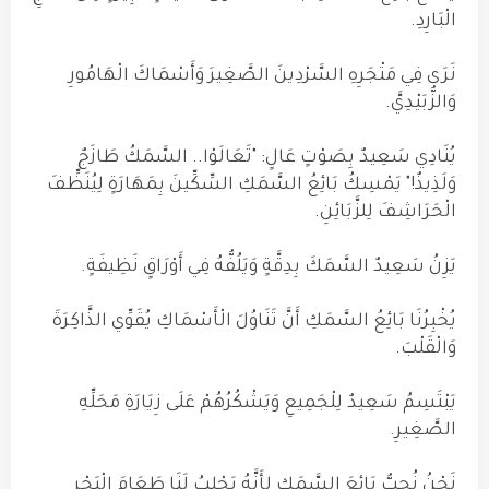
الْبَارِدِ.
نَرَى فِي مَتْجَرِهِ السَّرْدِينَ الصَّغِيرَ وَأَسْمَاكَ الْهَامُورِ
وَالزُّبَيْدِيَّ.
يُنَادِي سَعِيدٌ بِصَوْتٍ عَالٍ: "تَعَالَوْا.. السَّمَكُ طَازَجٌ
وَلَذِيذٌ!" يَمْسِكُ بَائِعُ السَّمَكِ السِّكِّينَ بِمَهَارَةٍ لِيُنَظِّفَ
الْحَرَاشِفَ لِلزَّبَائِنِ.
يَزِنُ سَعِيدٌ السَّمَكَ بِدِقَّةٍ وَيَلُفُّهُ فِي أَوْرَاقٍ نَظِيفَةٍ.
يُخْبِرُنَا بَائِعُ السَّمَكِ أَنَّ تَنَاوُلَ الْأَسْمَاكِ يُقَوِّي الذَّاكِرَةَ
وَالْقَلْبَ.
يَبْتَسِمُ سَعِيدٌ لِلْجَمِيعِ وَيَشْكُرُهُمْ عَلَى زِيَارَةِ مَحَلِّهِ
الصَّغِيرِ.
نَحْنُ نُحِبُّ بَائِعَ السَّمَكِ لِأَنَّهُ يَجْلِبُ لَنَا طَعَامَ الْبَحْرِ