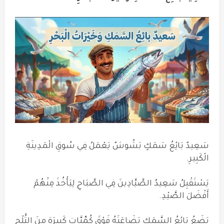
سَعِيدٌ بَائِعُ سَمَكٍ بَشُوشٌ يَعْمَلُ فِي سُوقِ الْمَدِينَةِ
الْكَبِيرِ.
يَسْتَقْبِلُ سَعِيدٌ الصَّيَّادِينَ فِي الصَّبَاحِ لِيَأْخُذَ مِنْهُمْ
أَفْضَلَ الصَّيْدِ.
يَضَعُ بَائِعُ السَّمَكِ بَضَاعَتَهُ فَوْقَ كُمِّيَّاتٍ كَبِيرَةٍ مِنَ الثَّلْجِ