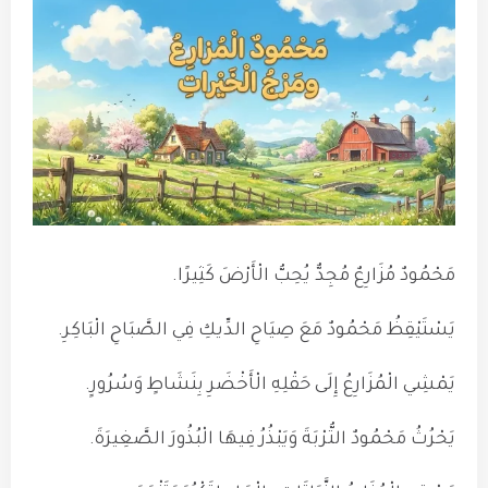
مَحْمُودٌ مُزَارِعٌ مُجِدٌّ يُحِبُّ الْأَرْضَ كَثِيرًا.
يَسْتَيْقِظُ مَحْمُودٌ مَعَ صِيَاحِ الدِّيكِ فِي الصَّبَاحِ الْبَاكِرِ.
يَمْشِي الْمُزَارِعُ إِلَى حَقْلِهِ الْأَخْضَرِ بِنَشَاطٍ وَسُرُورٍ.
يَحْرُثُ مَحْمُودٌ التُّرْبَةَ وَيَبْذُرُ فِيهَا الْبُذُورَ الصَّغِيرَةَ.