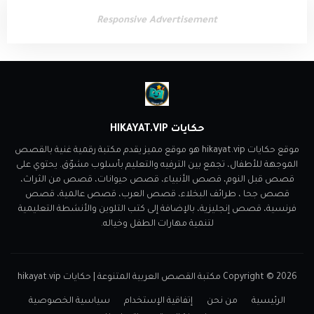
Responsive Advertisement
حكايات HIKAYAT.VIP
موقع حكايات hikayat.vip هو موقع مميز يقدم مكتبة رقمية غنية بالقصص
الموجهة للأطفال، تجمع بين الترفيه والتعليم بأسلوب مشوّق. يحتوي على
قصص قبل النوم، قصص الأنبياء، قصص حيوانات، قصص من الثراث،
قصص جحا ، طرائف البخلاء، قصص العرب، قصص عالمية، قصص
فرنسية، قصص إنجليزية، بالإضافة إلى كتب التلوين والأنشطة التعليمية
لتنمية مهارات الطفل وخياله.
2026
Copyright ©
مكتبة القصص العربية المتنوعة | حكايات hikayat.vip
الرئيسية
من نحن
إتفاقية الإستخدام
سياسية الخصوصية