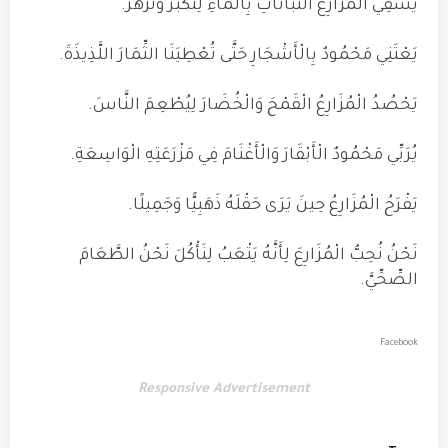
يَسْقِي الْمُزَارِعُ النَّبَاتَاتِ بِالْمَاءِ لِتَكْبُرَ وَتَزْهَرَ.
يَعْتَنِي مَحْمُودٌ بِالْأَشْجَارِ حَتَّى تُعْطِيَنَا الثِّمَارَ اللَّذِيذَةَ.
يَحْصُدُ الْمُزَارِعُ الْقَمْحَ وَالْخُضَارَ لِيُطْعِمَ النَّاسَ.
يُرَبِّي مَحْمُودٌ الْأَبْقَارَ وَالْأَغْنَامَ فِي مَزْرَعَتِهِ الْوَاسِعَةِ.
يَفْرَحُ الْمُزَارِعُ حِينَ يَرَى حَقْلَهُ ذَهَبِيًّا وَجَمِيلًا.
نَحْنُ نُحِبُّ الْمُزَارِعَ لِأَنَّهُ يَتْعَبُ لِنَأْكُلَ نَحْنُ الطَّعَامَ
الصِّحِّيَّ.
Facebook
Responsive Advertisement