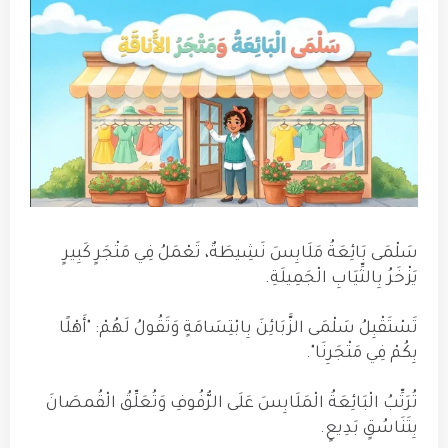
سَلْمَى بَائِعَةُ مَلَابِسَ نَشِيطَةٌ، تَعْمَلُ فِي مَتْجَرٍ كَبِيرٍ
يَزْخَرُ بِالثِّيَابِ الْجَمِيلَةِ.
تَسْتَقْبِلُ سَلْمَى الزَّبَائِنَ بِابْتِسَامَةٍ وَتَقُولُ لَهُمْ: "أَهْلًا
بِكُمْ فِي مَتْجَرِنَا".
تُرَتِّبُ الْبَائِعَةُ الْمَلَابِسَ عَلَى الرُّفُوفِ وَتُعَلِّقُ الْقُمصَانَ
بِتَنَاسُقٍ بَدِيعٍ.