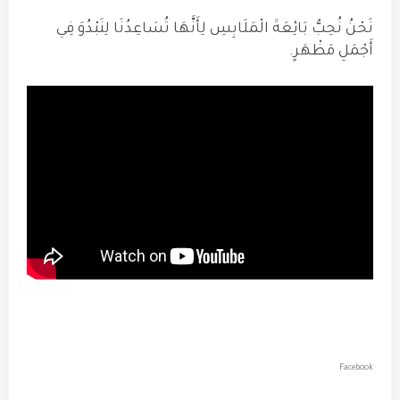
نَحْنُ نُحِبُّ بَائِعَةَ الْمَلَابِسِ لِأَنَّهَا تُسَاعِدُنَا لِنَبْدُوَ فِي
أَجْمَلِ مَظْهَرٍ.
Facebook