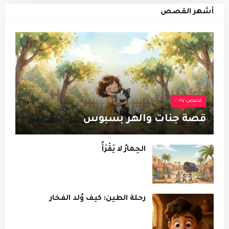
أشهر القصص
قصص بنات
قصة جنات والهر بسبوس
الحِمارُ لا يَقْرَأُ
رحلة الطين: كيف وُلد الفخار