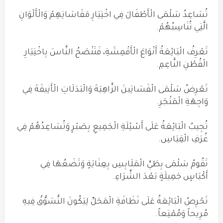
تُسَاعِدُ سَلْمَى الْأَطْفَالَ فِي اخْتِيَارِ مَقَاسَاتِهِمْ وَالْأَلْوَانِ
الَّتِي تُنَاسِبُهُمْ.
تَعْرِفُ الْبَائِعَةُ أَنْوَاعَ الْأَقْمِشَةِ، فَتَنْصَحُ النَّاسَ بِاخْتِيَارِ
الْقُطْنِ النَّاعِمِ.
تَعْرِضُ سَلْمَى الْفَسَاتِينَ الزَّاهِيَةَ وَالْبَدَلَاتِ الْأَنِيقَةَ فِي
وَاجِهَةِ الْمَتْجَرِ.
تُجِيبُ الْبَائِعَةُ عَلَى أَسْئِلَةِ الْجَمِيعِ بِصَبْرٍ وَتُسَاعِدُهُمْ فِي
غُرَفِ الْقِيَاسِ.
تَقُومُ سَلْمَى بِطَيِّ الْمَلَابِسِ بِعِنَايَةٍ وَتَضَعُهَا فِي
أَكْيَاسٍ جَمِيلَةٍ بَعْدَ الشِّرَاءِ.
تَحْرِصُ الْبَائِعَةُ عَلَى نَظَافَةِ الْمَحَلِّ لِيَكُونَ التَّسَوُّقُ فِيهِ
مُرِيحاً وَمُمْتِعاً.