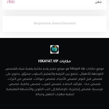
مهن
(102)
Responsive Advertisement
حكايات HIKAYAT.VIP
موقع حكايات hikayat.vip هو موقع مميز يقدم مكتبة رقمية غنية بالقصص
الموجهة للأطفال، تجمع بين الترفيه والتعليم بأسلوب مشوّق. يحتوي على
قصص قبل النوم، قصص الأنبياء، قصص حيوانات، قصص من الثراث،
قصص جحا ، طرائف البخلاء، قصص العرب، قصص عالمية، قصص
فرنسية، قصص إنجليزية، بالإضافة إلى كتب التلوين والأنشطة التعليمية
لتنمية مهارات الطفل وخياله.