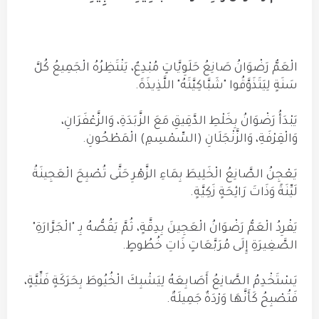
الْعَمُّ رَضْوَانُ صَانِعُ حَلَوِيَّاتٍ مُبْدِعٌ، يَنْتَظِرُهُ الْجَمِيعُ كُلَّ
سَنَةٍ لِيَتَذَوَّقُوا "شَبَّاكِيَّتَهُ" اللَّذِيذَةَ.
يَبْدَأُ رَضْوَانُ بِخَلْطِ الدَّقِيقِ مَعَ الزَّبَدَةِ، وَالزَّعْفَرَانِ،
وَالْقِرْفَةِ، وَالزَّنْجَلَانِ (السِّمْسِمِ) الْمَطْحُونِ.
يَعْجِنُ الصَّانِعُ الْخَلِيطَ بِمَاءِ الزَّهْرِ حَتَّى تُصْبِحَ الْعَجِينَةُ
لَيِّنَةً وَذَاتَ رَائِحَةٍ زَكِيَّةٍ.
يَفْرِدُ الْعَمُّ رَضْوَانُ الْعَجِينَ بِدِقَّةٍ، ثُمَّ يَقُصُّهُ بِـ "الْجَرَّارَةِ"
الصَّغِيرَةِ إِلَى مُرَبَّعَاتٍ ذَاتِ خُطُوطٍ.
يَسْتَخْدِمُ الصَّانِعُ أَصَابِعَهُ لِيَشْبِكَ الْخُيُوطَ بِحَرَكَةٍ فَنِّيَّةٍ،
فَتُصْبِحُ كَأَنَّهَا وَرْدَةٌ جَمِيلَةٌ.