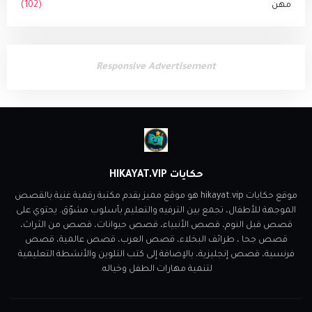
مهن
(102)
Responsive Advertisement
حكايات HIKAYAT.VIP
موقع حكايات hikayat.vip هو موقع مميز يقدم مكتبة رقمية غنية بالقصص
الموجهة للأطفال، تجمع بين الترفيه والتعليم بأسلوب مشوّق. يحتوي على
قصص قبل النوم، قصص الأنبياء، قصص حيوانات، قصص من الثراث،
قصص جحا ، طرائف البخلاء، قصص العرب، قصص عالمية، قصص
فرنسية، قصص إنجليزية، بالإضافة إلى كتب التلوين والأنشطة التعليمية
لتنمية مهارات الطفل وخياله.