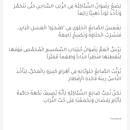
يَضَعُ رَضْوَانُ الشَّبَّاكِيَّةَ فِي الزَّيْتِ السَّاخِنِ حَتَّى تَتَحَمَّرَ
وَتَأْخُذَ لَوْناً ذَهَبِيّاً رَائِعاً.
يَغْمِسُ الصَّانِعُ الْحَلْوَى فِي "طَنْجَرَةِ" الْعَسَلِ الْبَارِدِ،
فَتَشْرَبُ الْحَلَاوَةَ وَتَصْبِحُ لَامِعَةً.
يَرُشُّ الْعَمُّ رَضْوَانُ حُبَيْبَاتِ السِّمْسِمِ الْمُحَمَّصِ فَوْقَهَا
لِتُعْطِيَهَا مَنْظَراً جَذَّاباً وَطَعْماً مُمَيَّزاً.
يُرَتِّبُ الصَّانِعُ حَلَوِيَّاتِهِ فِي أَهْرَامٍ كَبِيرَةٍ بِالْمَحَلِّ، لِيَأْخُذَ
النَّاسُ زِينَةَ مَائِدَةِ الْإِفْطَارِ.
نَحْنُ نُحِبُّ صَانِعَ الشَّبَّاكِيَّةِ لِأَنَّهُ يُضِيفُ نَكْهَةً خَاصَّةً
لِأَيَّامِ رَمَضَانَ وَيَجْمَعُنَا عَلَى حُبِّ التُّرَاثِ.
Facebook