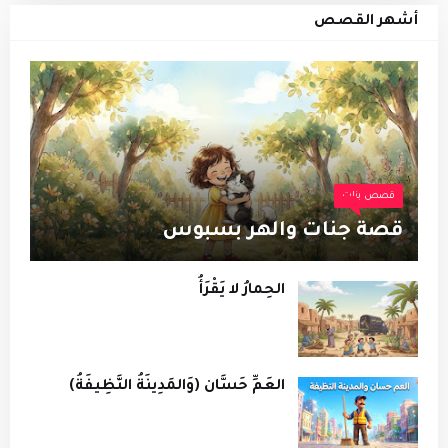
أشهر القصص
قصص بنات
قصة جنات والهر بسبوس
الحِمارُ لا يَقْرَأُ
العَمِّ حَسَّان (وَالمَدِينَةُ النَّظِيفَةُ)