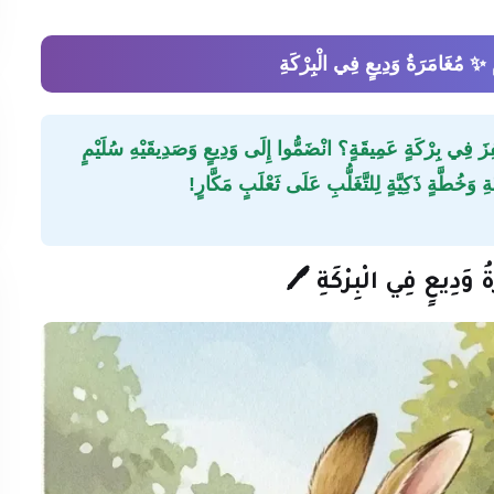
غَامَرَةُ وَدِيعٍ فِي الْبِرْكَةِ
ْفِزَ فِي بِرْكَةٍ عَمِيقَةٍ؟ انْضَمُّوا إِلَى وَدِيعٍ وَصَدِيقَيْهِ سُلَيْمٍ
وَخُطَّةٍ ذَكِيَّةٍ لِلتَّغَلُّبِ عَلَى ثَعْلَبٍ مَكَّارٍ!
 وَدِيعٍ فِي الْبِرْكَةِ 🖊️