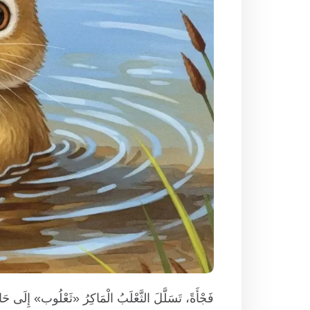
فَجْأَةً، تَسَلَّلَ الثَّعْلَبُ الْمَاكِرُ «ثَعْلُوب» إِلَى حَ