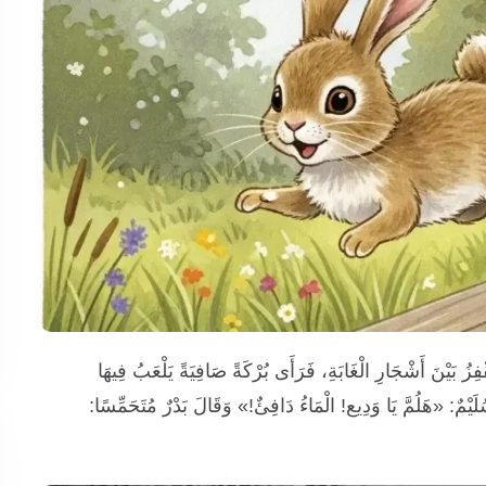
 بَيْنَ أَشْجَارِ الْغَابَةِ، فَرَأَى بُرْكَةً صَافِيَةً يَلْعَبُ فِيهَا
لَيْمٌ: «هَلُمَّ يَا وَدِيع! الْمَاءُ دَافِئٌ!» وَقَالَ بَدْرٌ مُتَحَمِّسًا: