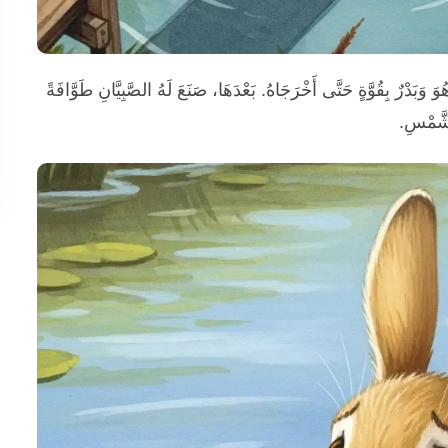
بَدْرٌ بِقُوَّةٍ حَتَّى أَخْرَجَاهُ. بَعْدَهَا، صَنَعَ لَهُ الصَّبِيَّانِ طَوَّافَةً
الشَّمْسِ.