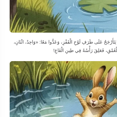
َأَرْجَحُ عَلَى طَرَفِ لَوْحِ الْقَفْزِ، وَعَدُّوا مَعًا: «وَاحِدٌ، اثْنَانِ،
ذَا الْعُمْقِ، فَعَلِقَ رَأْسُهُ فِي طِينِ الْقَاعِ!