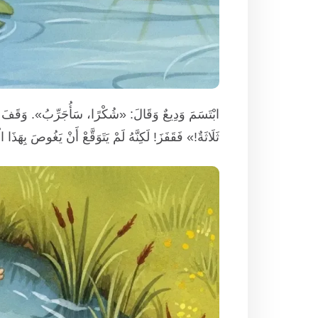
ابْتَسَمَ وَدِيعٌ وَقَالَ: «شُكْرًا، سَأُجَرِّبُ». وَقَفَ يَت
ثَلَاثَةٌ!» فَقَفَزَ! لَكِنَّهُ لَمْ يَتَوَقَّعْ أَنْ يَغُوصَ بِهَ