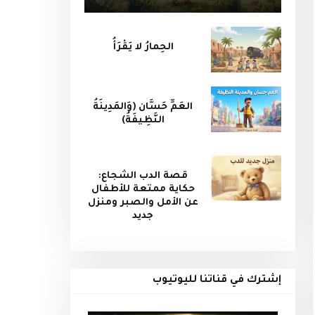
الحِمارُ لا يَقْرَأُ
العَمِّ حَسَّان (وَالمَدِينَةُ
النَّظِيفَةُ)
قصة الدب الشجاع:
حكاية ممتعة للأطفال
عن الأمل والصبر ومنزل
جديد
إشترك في قناتنا لليوتيوب