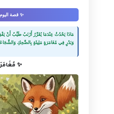
✨ قصة اليوم ✨ مُ
مَاذَا يَحْدُثُ عِنْدَمَا يُقَرِّرُ أَرْنَبٌ طَيِّبٌ أَنْ يَق
وَبَدْرٍ فِي مُغَامَرَةٍ مَلِيئَةٍ بِالضَّحِكِ وَالشَّجَاعَةِ 
✨ مُغَامَرَةُ