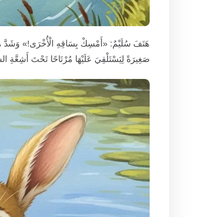
هَتَفَ سُلَيْمٌ: «أَمْسِكْ بِسَاقِهِ الْأُخْرَى!» وَشَدَّ هُوَ وَ
صَغِيرَةً لِيَسْتَلْقِيَ عَلَيْهَا مُرْتَاحًا تَحْتَ أَشِعَّةِ 