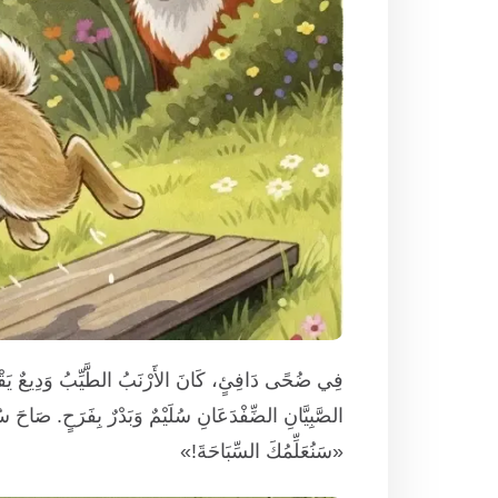
فِي ضُحًى دَافِئٍ، كَانَ الأَرْنَبُ الطَّيِّبُ وَدِيعٌ يَقْفِزُ
الصَّبِيَّانِ الضِّفْدَعَانِ سُلَيْمٌ وَبَدْرٌ بِفَرَحٍ. صَاحَ سُ
«سَنُعَلِّمُكَ السِّبَاحَةَ!»