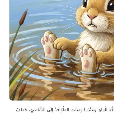
افَّةِ الْمَاءِ. وَعِنْدَمَا وَصَلَتِ الطَّوَّافَةُ إِلَى الشَّاطِئِ، خَطَفَ