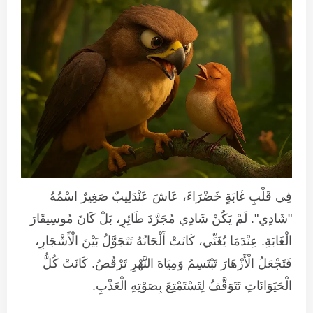
فِي قَلْبِ غَابَةٍ خَضْرَاءَ، عَاشَ عَنْدَلِيبٌ صَغِيرٌ اسْمُهُ
"شَادِي". لَمْ يَكُنْ شَادِي مُجَرَّدَ طَائِرٍ، بَلْ كَانَ مُوسِيقَارَ
الْغَابَةِ. عِنْدَمَا يُغَنِّي، كَانَتْ أَلْحَانُهُ تَتَجَوَّلُ بَيْنَ الْأَشْجَارِ،
فَتَجْعَلُ الْأَزْهَارَ تَبْتَسِمُ وَمِيَاهَ النَّهْرِ تَرْقُصُ. كَانَتْ كُلُّ
الْحَيَوَانَاتِ تَتَوَقَّفُ لِتَسْتَمْتِعَ بِصَوْتِهِ الْعَذْبِ.