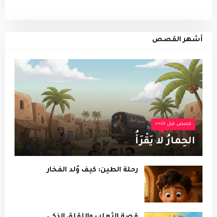
أشهر القصص
قصص قبل النوم
الحِمارُ لا يَقْرَأُ
رحلة الطين: كيف وُلد الفخار
قصة الثعلب واللقلق الذكي