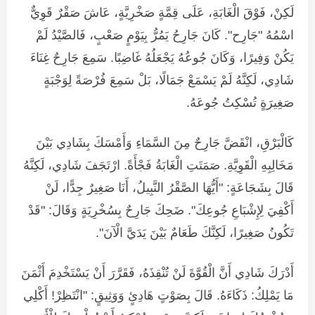
لَكِنْ، فَوْقَ الْغَابَةِ، عَلَى قِمَّةٍ صَخْرِيَّةٍ، عَاشَ صَقْرٌ قَوِيٌّ
اسْمُهُ "جَارِح". كَانَ جَارِحُ يَمُرُّ بِيَوْمٍ صَعْبٍ، فَالصَّيْدُ لَمْ
يَكُنْ وَفِيرًا، وَكَانَ جُوعُهُ يَجْعَلُهُ غَاضِبًا. سَمِعَ جَارِحٌ غِنَاءَ
شَادِي، لَكِنَّهُ لَمْ يَسْمَعْ جَمَالًا، بَلْ سَمِعَ فُرْصَةً لِوَجْبَةٍ
صَغِيرَةٍ تُسْكِتُ جُوعَهُ.
كَالْبَرْقِ، انْقَضَّ جَارِحٌ مِنَ السَّمَاءِ وَأَمْسَكَ بِشَادِي بَيْنَ
مَخَالِبِهِ الْقَوِيَّةِ. صَمَتَتِ الْغَابَةُ فَجْأَةً. ارْتَجَفَ شَادِي، لَكِنَّهُ
قَالَ بِشَجَاعَةٍ: "أَيُّهَا الصَّقْرُ النَّبِيلُ، أَنَا صَغِيرٌ جِدًّا، لَنْ
أَكْفِيَ لِإِشْبَاعِ جُوعِكَ". ضَحِكَ جَارِحٌ بِسُخْرِيَةٍ وَقَالَ: "قَدْ
تَكُونُ صَغِيرًا، لَكِنَّكَ طَعَامٌ بَيْنَ يَدَيَّ الْآنَ".
أَدْرَكَ شَادِي أَنَّ الْقُوَّةَ لَنْ تُنْقِذَهُ، فَقَرَّرَ أَنْ يَسْتَخْدِمَ أَثْمَنَ
مَا يَمْلِكُ: ذَكَاءَهُ. قَالَ بِصَوْتٍ هَادِئٍ وَوَثِيقٍ: "انْتَظِرْ! أَكْلِي