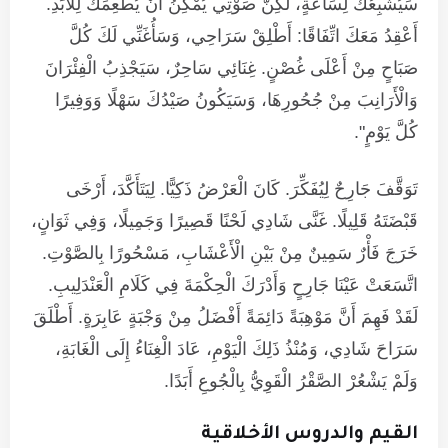
سَيُشْبِعُكَ لِسَاعَةٍ، لَكِنَّ صَوْتِي يُمْكِنُ أَنْ يُطْعِمَكَ لِلْأَبَدِ.
أَعْقِدُ مَعَكَ اتِّفَاقًا: أَطْلِقْ سَرَاحِي، وَسَأُغَنِّي لَكَ كُلَّ
صَبَاحٍ مِنْ أَعْلَى غُصْنٍ. غِنَائِي سَاحِرٌ، سَيَجْذِبُ الْفِئْرَانَ
وَالْأَرَانِبَ مِنْ جُحُورِهَا، وَسَيَكُونُ صَيْدُكَ سَهْلًا وَوَفِيرًا
كُلَّ يَوْمٍ".
تَوَقَّفَ جَارِحٌ لِيُفَكِّرَ. كَانَ الْعَرْضُ ذَكِيًّا. لِيَتَأَكَّدَ، أَرْخَى
قَبْضَتَهُ قَلِيلًا. غَنَّى شَادِي لَحْنًا قَصِيرًا وَجَمِيلًا، وَفِي ثَوَانٍ،
خَرَجَ فَأْرٌ سَمِينٌ مِنْ بَيْنِ الْأَعْشَابِ، مَسْحُورًا بِالصَّوْتِ.
اتَّسَعَتْ عَيْنَا جَارِحٍ وَأَدْرَكَ الْحِكْمَةَ فِي كَلَامِ الْعَنْدَلِيبِ.
لَقَدْ فَهِمَ أَنَّ مَوْهِبَةً دَائِمَةً أَفْضَلُ مِنْ وَجْبَةٍ عَابِرَةٍ. أَطْلَقَ
سَرَاحَ شَادِي، وَمُنْذُ ذَلِكَ الْيَوْمِ، عَادَ الْغِنَاءُ إِلَى الْغَابَةِ،
وَلَمْ يَشْعُرْ الصَّقْرُ الْقَوِيُّ بِالْجُوعِ أَبَدًا.
القيم والدروس الأخلاقية