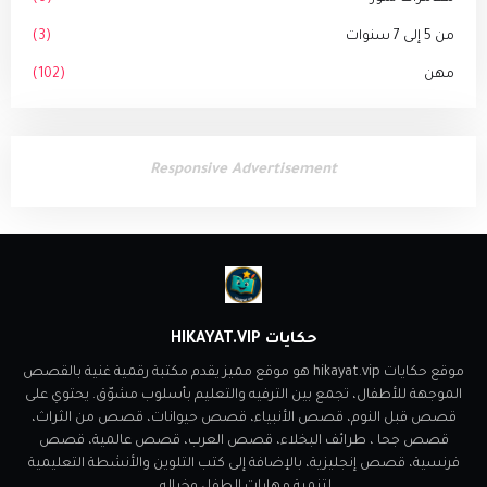
من 5 إلى 7 سنوات
(3)
مهن
(102)
Responsive Advertisement
حكايات HIKAYAT.VIP
موقع حكايات hikayat.vip هو موقع مميز يقدم مكتبة رقمية غنية بالقصص
الموجهة للأطفال، تجمع بين الترفيه والتعليم بأسلوب مشوّق. يحتوي على
قصص قبل النوم، قصص الأنبياء، قصص حيوانات، قصص من الثراث،
قصص جحا ، طرائف البخلاء، قصص العرب، قصص عالمية، قصص
فرنسية، قصص إنجليزية، بالإضافة إلى كتب التلوين والأنشطة التعليمية
لتنمية مهارات الطفل وخياله.