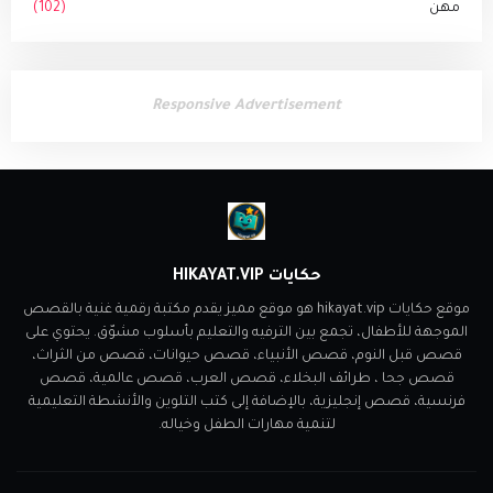
مهن
(102)
Responsive Advertisement
حكايات HIKAYAT.VIP
موقع حكايات hikayat.vip هو موقع مميز يقدم مكتبة رقمية غنية بالقصص
الموجهة للأطفال، تجمع بين الترفيه والتعليم بأسلوب مشوّق. يحتوي على
قصص قبل النوم، قصص الأنبياء، قصص حيوانات، قصص من الثراث،
قصص جحا ، طرائف البخلاء، قصص العرب، قصص عالمية، قصص
فرنسية، قصص إنجليزية، بالإضافة إلى كتب التلوين والأنشطة التعليمية
لتنمية مهارات الطفل وخياله.