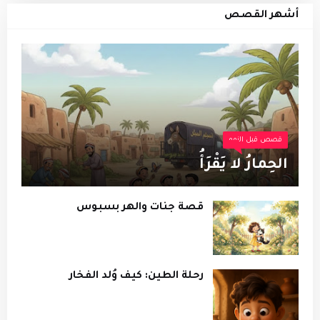
أشهر القصص
قصص قبل النوم
الحِمارُ لا يَقْرَأُ
قصة جنات والهر بسبوس
رحلة الطين: كيف وُلد الفخار