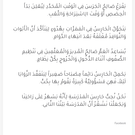
يَقْرَعُ صَالِحٌ الْجَرَسَ فِي الْوَقْتِ الْمُحَدَّدِ لِيُعْلِنَ بَدْأَ
الْحِصَصِ أَوْ وَقْتَ الِاسْتِرَاحَةِ وَاللَّعْبِ.
يَتَجَوَّلُ الْحَارِسُ فِي الْمَمَرَّاتِ بِهُدُوءٍ لِيَتَأَكَّدَ أَنَّ الْأَبْوابَ
وَالنَّوَافِذَ مُغْلَقَةٌ بَعْدَ انْتِهَاءِ الدَّوَامِ.
يُسَاعِدُ الْعَمُّ صَالِحٌ الْمُدِيرَ وَالْمُعَلِّمِينَ فِي تَنْظِيمِ
الصُّفُوفِ أَثْنَاءَ الدُّخُولِ وَالْخُرُوجِ بِكُلِّ نِظَامٍ.
يَحْمِلُ الْحَارِسُ دَائِماً مِصْبَاحاً صَغِيراً لِيَتَفَقَّدَ الزَّوَايَا
لَيْلاً، فَهِيَ مَسْؤُولِيَّةٌ كَبِيرَةٌ يَقُومُ بِهَا بِحُبٍّ.
نَحْنُ نُحِبُّ حَارِسَ الْمَدْرَسَةِ لِأَنَّهُ يَسْهَرُ عَلَى رَاحَتِنَا
وَيَجْعَلُنَا نَشْعُرُ أَنَّ الْمَدْرَسَةَ بَيْتُنَا الثَّانِي.
Facebook