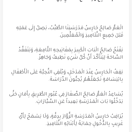
الْعَمُّ صَالِحٌ حَارِسُ مَدْرَسَتِنَا الطَّيِّبُ، يَصِلُ إِلَى عَمَلِهِ
قَبْلَ جَمِيعِ التَّلَامِيذِ وَالْمُعَلِّمِينَ.
يَفْتَحُ صَالِحٌ الْبَابَ الْكَبِيرَ بِمَفَاتِيحِهِ اللَّامِعَةِ، وَيَتَفَقَّدُ
السَّاحَةَ لِيَتَأَكَّدَ أَنَّ كُلَّ شَيْءٍ نَظِيفٌ وَجَاهِزٌ.
يَقِفُ الْحَارِسُ عِنْدَ الْمَدْخَلِ، وَيُلْقِي التَّحِيَّةَ عَلَى الْأَطْفَالِ
بِابْتِسَامَةٍ تَجْعَلُهُمْ يُحِبُّونَ الدِّرَاسَةَ.
يُسَاعِدُ الْعَمُّ صَالِحٌ الصِّغَارَ فِي عُبُورِ الطَّرِيقِ بِأَمَانٍ حَتَّى
يَدْخُلُوا بَابَ الْمَدْرَسَةِ بَعِيداً عَنِ السَّيَّارَاتِ.
يُرَاقِبُ حَارِسُ الْمَدْرَسَةِ الزُّوَّارَ بِدِقَّةٍ، وَلَا يَسْمَحُ لِأَيِّ
غَرِيبٍ بِالدُّخُولِ حِمَايَةً لِأَبْنَائِهِ التَّلَامِيذِ.