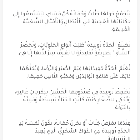
يَتَجَمَّعُ حَوْلَهَا جَنَّاتُ وَجُمَانَةُ كُلَّ مَسَاءٍ، لِيَسْتَمِعُوا إِلَى
حِكَايَاتِهَا الْعَجِيبَةِ عَنِ الْأَبْطَالِ وَالْأَمْثَالِ الشَّعْبِيَّةِ
الْقَدِيمَةِ.
تَصْنَعُ الْجَدَّةُ زُوبِيدَةُ أَطْيَبَ أَنْوَاعِ الْحَلْوِيَّاتِ، وَتُحَضِّرُ
"الشَّايَ" بِطَرِيقَةٍ تَقْلِيدِيَّةٍ لَا يَعْرِفُ سِرَّ لَذَّتِهَا إِلَّا هِيَ.
تُعَلِّمُ الْجَدَّةُ حَفِيدَاتِهَا قِيَمَ الصَّبْرِ وَالرِّضَا، وَتَحْثُّهُمَا
دَائِمًا عَلَى طَاعَةِ الْوَالِدَيْنِ وَمَحَبَّةِ النَّاسِ جَمِيعًا.
تَحْتَفِظُ زُوبِيدَةُ فِي صُنْدُوقِهَا الْخَشَبِيِّ بِذِكْرَيَاتٍ غَالِيَةٍ،
وَتَحْكِي لِلصِّغَارِ كَيْفَ كَانَتِ الْحَيَاةُ بَسِيطَةً وَمَلِيئَةً
بِالْبَرَكَةِ.
عِنْدَمَا تَمْرَضُ جَنَّاتُ أَوْ تَحْزَنُ جُمَانَةُ، تَكُونُ لَمْسَةُ يَدِ
الْجَدَّةِ زُوبِيدَةَ هِيَ الدَّوَاءُ السِّحْرِيُّ الَّذِي يُعِيدُ
الِابْتِسَامَةَ.