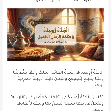
الْجَدَّةُ زُوبِيدَةُ هِيَ كَبِيرَةُ الْعَائِلَةِ، تَمْلِكُ وَجْهًا بَشُوشًا
وَقَلْبًا يَتَّسِعُ لِلْجَمِيعِ، وَتَلْبَسُ دَائِمًا "دَفِينَةً" مَغْرِبِيَّةً
أَنِيقَةً.
تَجْلِسُ الْجَدَّةُ زُوبِيدَةُ فِي رُكْنِهَا الْمُفَضَّلِ عَلَى "الْأَرِيكَةِ"،
وَتَحْمِلُ فِي يَدِهَا سَبْحَةً تُسَبِّحُ بِهَا وَتَدْعُو لِأَحْفَادِهَا
بِالْخَيْرِ.