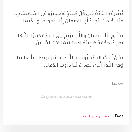
تُشْرِفُ الْجَدَّةُ عَلَى كُلِّ كَبِيرَةٍ وَصَغِيرَةٍ فِي الْمُنَاسَبَاتِ،
فَلَا يَكْتَمِلُ الْعِيدُ أَوْ الِاحْتِفَالُ إِلَّا بِوُجُودِهَا وَبَرَكَتِهَا.
يَحْتَرِمُ الْأَبُ جَمَالٌ وَالْأُمُّ مَرْيَمُ رَأْيَ الْجَدَّةِ كَثِيرًا، لِأَنَّهَا
تَمْلِكُ حِكْمَةً طَوِيلَةً اكْتَسَبَتْهَا عَبْرَ السِّنِينَ.
نَحْنُ نُحِبُّ الْجَدَّةَ زُوبِيدَةَ لِأَنَّهَا جِسْرٌ يَرْبِطُنَا بِأَصَالَتِنَا،
وَهِيَ النُّورُ الَّذِي يُضِيءُ لَنَا دُرُوبَ الْوَفَاءِ.
Facebook
Responsive Advertisement
Tags:
قصص قبل النوم