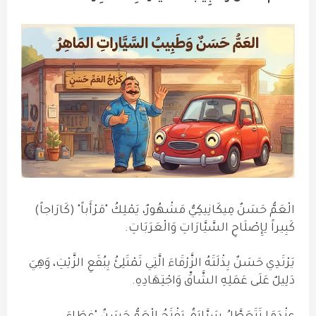
الْعَمُّ حَسَنٌ مِيكَانِيكِيٌّ مَشْهُورٌ، يَمْلِكُ "مَرْأَباً" (كَارَاجاً)
كَبِيراً لِإِصْلَاحِ السَّيَّارَاتِ وَالْعَرَبَاتِ.
يَرْتَدِي حَسَنٌ بِذْلَتَهُ الزَّرْقَاءَ الَّتِي تَمْتَلِئُ بِبُقَعِ الزَّيْتِ، وَهِيَ
دَلِيلٌ عَلَى عَمَلِهِ الشَّاقِّ وَاجْتِهَادِهِ.