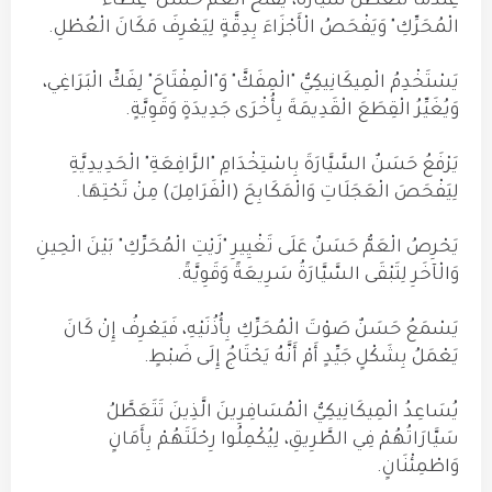
عِنْدَمَا تَتَعَطَّلُ سَيَّارَةٌ، يَفْتَحُ الْعَمُّ حَسَنٌ "غِطَاءَ
الْمُحَرِّكِ" وَيَفْحَصُ الْأَجْزَاءَ بِدِقَّةٍ لِيَعْرِفَ مَكَانَ الْعُطْلِ.
يَسْتَخْدِمُ الْمِيكَانِيكِيُّ "الْمِفَكَّ" وَ"الْمِفْتَاحَ" لِفَكِّ الْبَرَاغِي،
وَيُغَيِّرُ الْقِطَعَ الْقَدِيمَةَ بِأُخْرَى جَدِيدَةٍ وَقَوِيَّةٍ.
يَرْفَعُ حَسَنٌ السَّيَّارَةَ بِاسْتِخْدَامِ "الرَّافِعَةِ" الْحَدِيدِيَّةِ
لِيَفْحَصَ الْعَجَلَاتِ وَالْمَكَابِحَ (الْفَرَامِلَ) مِنْ تَحْتِهَا.
يَحْرِصُ الْعَمُّ حَسَنٌ عَلَى تَغْيِيرِ "زَيْتِ الْمُحَرِّكِ" بَيْنَ الْحِينِ
وَالْآخَرِ لِتَبْقَى السَّيَّارَةُ سَرِيعَةً وَقَوِيَّةً.
يَسْمَعُ حَسَنٌ صَوْتَ الْمُحَرِّكِ بِأُذُنَيْهِ، فَيَعْرِفُ إِنْ كَانَ
يَعْمَلُ بِشَكْلٍ جَيِّدٍ أَمْ أَنَّهُ يَحْتَاجُ إِلَى ضَبْطٍ.
يُسَاعِدُ الْمِيكَانِيكِيُّ الْمُسَافِرِينَ الَّذِينَ تَتَعَطَّلُ
سَيَّارَاتُهُمْ فِي الطَّرِيقِ، لِيُكْمِلُوا رِحْلَتَهُمْ بِأَمَانٍ
وَاطْمِئْنَانٍ.