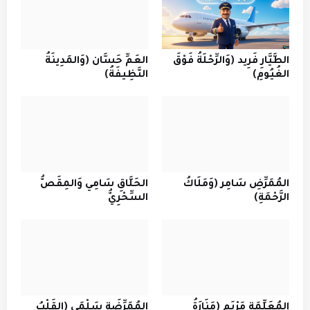
الطَّيَّارِ فَرِيد (وَالرِّحْلَةُ فَوْقَ
العَمِّ حَسَّان (وَالمَدِينَةُ
الغُيُومِ)
النَّظِيفَةُ)
المُمَرِّضِ سَامِر (وَمَلَاكُ
الحَلَّاقِ سَامِي وَالمِقَصُّ
الرَّحْمَةِ)
السِّحْرِيُّ
المُعَلِّمَةِ مَرْيَم (مَنَارَةُ
المُمَرِّضَةِ سَلْمَى (القَلْبُ