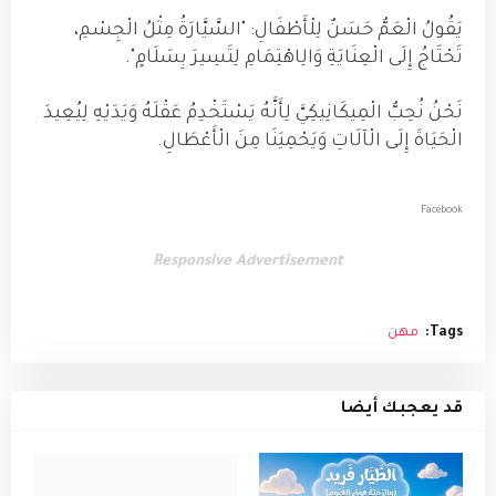
يَقُولُ الْعَمُّ حَسَنٌ لِلْأَطْفَالِ: "السَّيَّارَةُ مِثْلُ الْجِسْمِ،
تَحْتَاجُ إِلَى الْعِنَايَةِ وَالِاهْتِمَامِ لِتَسِيرَ بِسَلَامٍ".
نَحْنُ نُحِبُّ الْمِيكَانِيكِيَّ لِأَنَّهُ يَسْتَخْدِمُ عَقْلَهُ وَيَدَيْهِ لِيُعِيدَ
الْحَيَاةَ إِلَى الْآلَاتِ وَيَحْمِيَنَا مِنَ الْأَعْطَالِ.
Facebook
Responsive Advertisement
Tags:
مهن
قد يعجبك أيضا