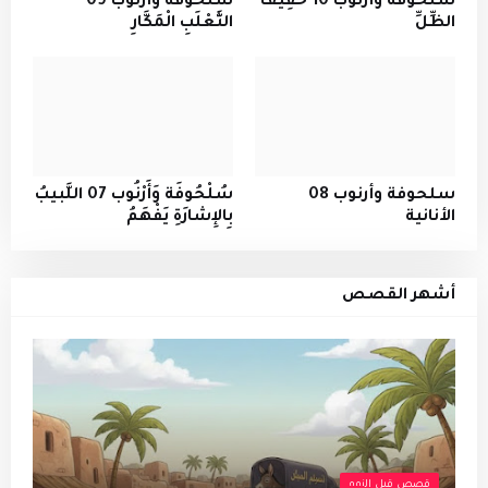
سُلْحُوفَة وَأَرْنُوب 10 خَفِيفُ
سُلْحُوفَة وَأَرْنُوب 09
الظِّلِّ
الثَّعْلَبِ الْمَكَّارِ
سلحوفة وأرنوب 08
سُلْحُوفَة وَأَرْنُوب 07 اللَّبيبُ
الأنانية
بِالإِشارَةِ يَفْهَمُ
أشهر القصص
قصص قبل النوم