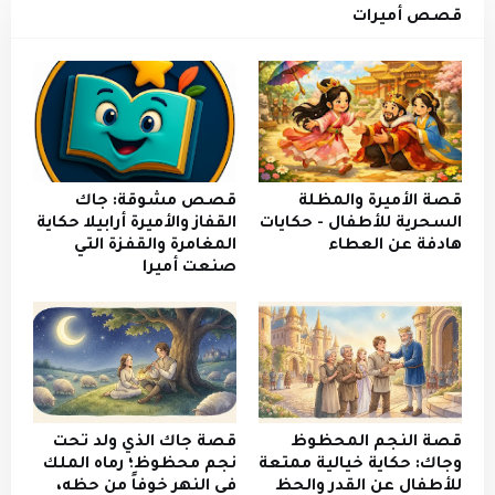
قصص أميرات
قصة الأميرة والمظلة
قصص مشوقة: جاك
السحرية للأطفال - حكايات
القفاز والأميرة أرابيلا حكاية
هادفة عن العطاء
المغامرة والقفزة التي
صنعت أميرا
قصة النجم المحظوظ
قصة جاك الذي ولد تحت
وجاك: حكاية خيالية ممتعة
نجم محظوظ؛ رماه الملك
للأطفال عن القدر والحظ
في النهر خوفاً من حظه،