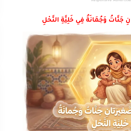
Responsive Advertis
انِ جَنَّاتُ وَجُمَانَةُ فِي خَلِيَّةِ النَّحْلِ