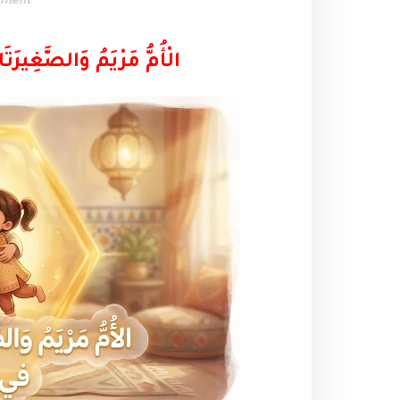
ement
الْأُمُّ مَرْيَمُ وَالصَّغِيرَتَ