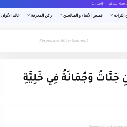
ريطة الموقع
إتصل بنا
 الثراث
قصص الأنبياء و الصالحين
ركن المعرفة
عالم الألوان
Responsive Advertisement
ِ جَنَّاتُ وَجُمَانَةُ فِي خَلِيَّةِ