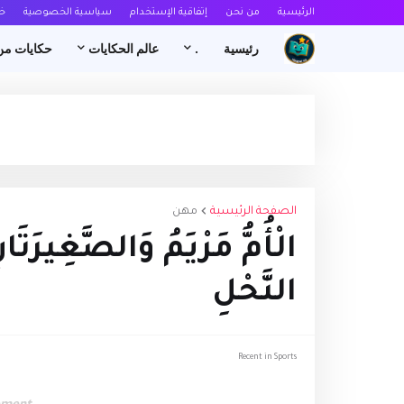
الرئيسية
من نحن
إتفاقية الإستخدام
سياسية الخصوصية
خ
رئيسية
.
عالم الحكايات
حكايات من
الصفحة الرئيسية
مهن
الْأُمُّ مَرْيَمُ وَالصَّغِيرَتَان
النَّحْلِ
Recent in Sports