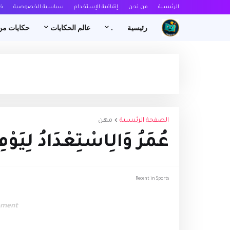
الرئيسية
من نحن
إتفاقية الإستخدام
سياسية الخصوصية
خ
رئيسية
.
عالم الحكايات
حكايات من
الصفحة الرئيسية
مهن
عُمَرُ وَالِاسْتِعْدَادُ لِيَوْم
Recent in Sports
ement