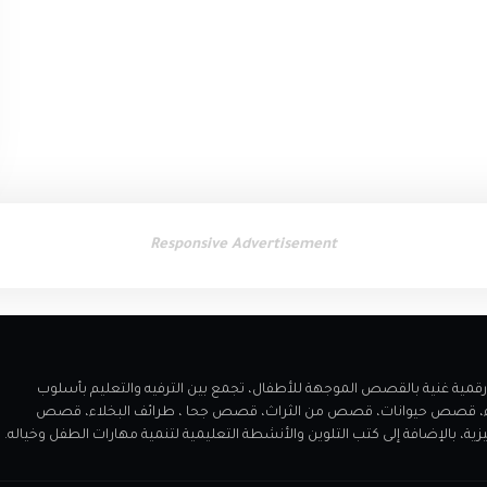
Responsive Advertisement
 مميز يقدم مكتبة رقمية غنية بالقصص الموجهة للأطفال، تجمع بين الترفيه والتعليم بأسلوب
اء، قصص حيوانات، قصص من الثراث، قصص جحا ، طرائف البخلاء، قصص
الإضافة إلى كتب التلوين والأنشطة التعليمية لتنمية مهارات الطفل وخياله.