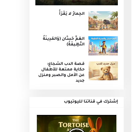
الحِمارُ لا يَقْرَأُ
العَمِّ حَسَّان (وَالمَدِينَةُ
النَّظِيفَةُ)
قصة الدب الشجاع:
حكاية ممتعة للأطفال
عن الأمل والصبر ومنزل
جديد
إشترك في قناتنا لليوتيوب