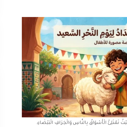
َيْثُ تَمْتَلِئُ الْأَسْوَاقُ بِالنَّاسِ وَالْخِرَافِ الْبَيْضَاءِ.