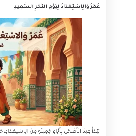
عُمَرُ وَالِاسْتِعْدَادُ لِيَوْمِ النَّحْرِ السَّعِيدِ
يَبْدَأُ عِيدُ الْأَضْحَى بِأَيَّامٍ جَمِيلَةٍ مِنَ الِاسْتِعْدَادِ، ح