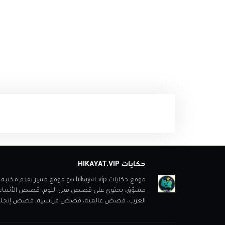
حكايات HIKAYAT.VIP
موقع حكايات hikayat.vip هو موقع
مشوّق. يحتوي على قصص قبل النوم، قصص الأنبي
العرب، قصص عالمية، قصص فرنسية، قصص إنجليزية، ب