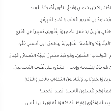
اخْتِيَارِ كَبْشٍ سَمِينٍ وَقَوِيٍّ لِيَكُونَ أُضْحِيَّةً لِلْعِيدِ.
وَيُسَاعِدُ فِي تَقْدِيمِ الْعَلَفِ وَالْمَاءِ لَهُ بِرِفْقٍ.
ْأَطْفَالِ، وَتَزِينُ يَدَ عُمَرَ الصَّغِيرَةَ بِنُقُوشٍ تَعْبِيراً عَنِ الْفَرَحِ.
َّابِيَّةَ" وَ"الْبَلْغَةَ" التَّقْلِيدِيَّةَ لِيَظْهَرُوا فِي أَحْسَنِ حُلَّةٍ.
الْبُولَفَافِ" الشَّهِيِّ، وَهُوَ كَبِدٌ مَشْوِيٌّ يُحِبُّهُ الصِّغَارُ وَالْكِبَارُ.
َلْ هُوَ يَوْمٌ لِلصَّدَقَةِ وَإِدْخَالِ السُّرُورِ عَلَى قُلُوبِ الْمُحْتَاجِينَ.
يِّ وَالْحَلْوِيَّاتِ، وَيَتَبَادَلُونَ الدَّعَوَاتِ بِالْخَيْرِ وَالْبَرَكَةِ.
ْبِ مَعاً وَهُمْ يُنْشِدُونَ أَنَاشِيدَ الْعِيدِ الْجَمِيلَةِ.
ِدِينِنَا، وَيُقَوِّي رَوَابِطَ الْمَحَبَّةِ وَالتَّعَاوُنِ بَيْنَ النَّاسِ.