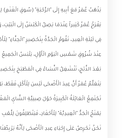
يَذْهَبُ عُمَرُ مَعَ أَبِيهِ إِلَى "الرَّحْبَةِ" (سُوقِ الْغَنَمِ) لِ
يَفْرَحُ عُمَرُ كَثِيراً عِنْدَمَا يَصِلُ الْكَبْشُ إِلَى الْبَيْتِ، 
فِي لَيْلَةِ الْعِيدِ، تَقُومُ الْجَدَّةُ بِتَحْضِيرِ "الْحِنَّاءِ" لِل
عِنْدَ شُرُوقِ شَمْسِ الْيَوْمِ الْأَوَّلِ، يَلْبَسُ الْجَمِيعُ "الْجَل
بَعْدَ الذَّبْحِ، تَنْشَغِلُ النِّسَاءُ فِي الْمَطْبَخِ بِتَحْضِيرِ "
يَتَعَلَّمُ عُمَرُ أَنَّ عِيدَ الْأَضْحَى لَيْسَ لِلْأَكْلِ فَقَطْ، ب
تَجْتَمِعُ الْعَائِلَةُ الْكَبِيرَةُ حَوْلَ صِينِيَّةِ الشَّايِ الْمَغْرِبِ
يَمْنَحُ الْجَدُّ "الْعِيدِيَّةَ" لِلْأَحْفَادِ، فَيَنْطَلِقُونَ لِلَّع
نَحْنُ نَحْرِصُ عَلَى إِحْيَاءِ عِيدِ الْأَضْحَى لِأَنَّهُ يَرْبِطُنَا ب