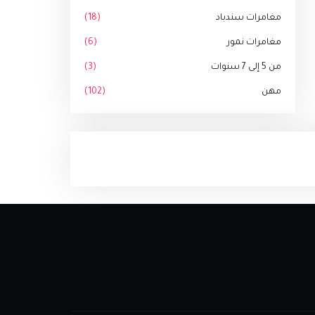
مغامرات سندباد
(18)
مغامرات نمور
(6)
من 5 إلى 7 سنوات
(3)
مهن
(102)