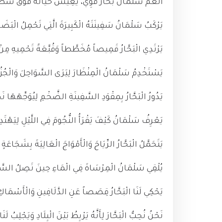
الْعَمُّ سَلْمَانُ بَحَّارٌ قَوِيٌّ، يَعِيشُ حَيَاتَهُ فَوْقَ سَطْ
يَرْكَبُ سَلْمَانُ سَفِينَتَهُ الْكَبِيرَةَ الَّتِي تَحْمِلُ الْبَضَا
يَرْتَدِي الْبَحَّارُ قَمِيصاً مُخَطَّطاً وَقُبَّعَةً تَحْمِيهِ مِن
يَسْتَخْدِمُ سَلْمَانُ الْمِنْظَارَ لِيَرَى السَّوَاحِلَ وَالْجُز
يَدُورُ الْبَحَّارُ بِمِقْوَدِ السَّفِينَةِ الضَّخْمِ لِيُوَجِّهَهَا ن
يَعْرِفُ سَلْمَانُ كَيْفَ يَقْرَأُ النُّجُومَ فِي اللَّيْلِ لِيَهْتَ
يَتَحَمَّلُ الْبَحَّارُ الرِّيَاحَ وَالْأَمْوَاجَ الْعَالِيَةَ بِشَجَاعَةٍ 
يُلْقِي سَلْمَانُ الْمِرْسَاةَ فِي الْمَاءِ حِينَ تَصِلُ السَّفِي
يَحْكِي لَنَا الْبَحَّارُ قِصَصاً عَنِ الدَّلَافِينِ وَالْأَسْمَاكِ ال
نَحْنُ نُحِبُّ الْبَحَّارَ لِأَنَّهُ يَرْبِطُ بَيْنَ الْبِلَادِ وَيَجْلِبُ ل