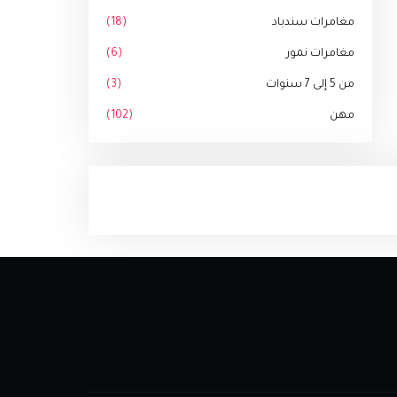
مغامرات سندباد
(18)
مغامرات نمور
(6)
من 5 إلى 7 سنوات
(3)
مهن
(102)