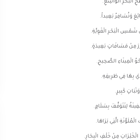
حِ الْبَحْرِ الْوَاسِعِ.
ئِعَ وَتُسَافِرُ بَعِيداً.
ْ شَمْسِ الْبَحْرِ الْقَوِيَّةِ.
ُرَ مِنْ مَسَافَاتٍ بَعِيدَةٍ.
َحْوُ الْمِينَاءِ الصَّحِيحِ.
دِيَ بِهَا فِي طَرِيقِهِ.
وَثَبَاتٍ كَبِيرٍ.
نَةُ لِتَتَوَقَّفَ بِسَلَامٍ.
ْمُلَوَّنَةِ الَّتِي يَرَاهَا.
َنَا الْخَيْرَاتِ مِنْ خَلْفِ الْبِحَارِ.