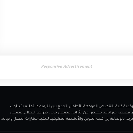
Responsive Advertisement
 مميز يقدم مكتبة رقمية غنية بالقصص الموجهة للأطفال، تجمع بين الترفيه والتعليم بأسلوب
اء، قصص حيوانات، قصص من الثراث، قصص جحا ، طرائف البخلاء، قصص
الإضافة إلى كتب التلوين والأنشطة التعليمية لتنمية مهارات الطفل وخياله.