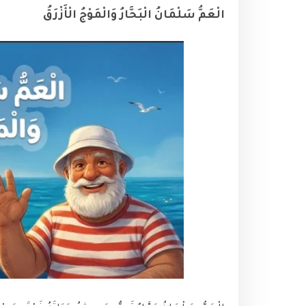
الْعَمُّ سَلْمَانُ الْبَحَّارُ وَالْمَوْجُ الْأَزْرَقُ