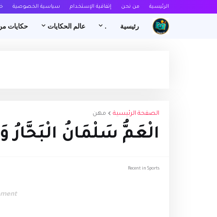
الرئيسية
من نحن
إتفاقية الإستخدام
سياسية الخصوصية
خ
رئيسية
.
عالم الحكايات
حكايات من
الصفحة الرئيسية
مهن
الْعَمُّ سَلْمَانُ الْبَحَّارُ وَا
Recent in Sports
ement