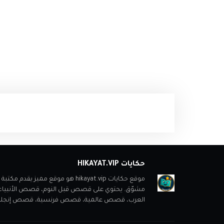
حكايات HIKAYAT.VIP
موقع حكايات hikayat.vip هو موقع
مشوّق. يحتوي على قصص قبل النوم، قصص الأنبي
العرب، قصص عالمية، قصص فرنسية، قصص إنجليزية، ب