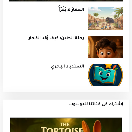
الحِمارُ لا يَقْرَأُ
رحلة الطين: كيف وُلد الفخار
السندباد البحري
إشترك في قناتنا لليوتيوب