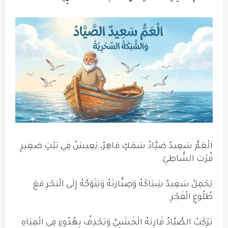
الْعَمُّ سَعِيدٌ صَيَّادُ سَمَكٍ مَاهِرٌ، يَعِيشُ فِي بَيْتٍ صَغِيرٍ
قُرْبَ الشَّاطِئِ.
يَحْمِلُ سَعِيدٌ شِبَاكَهُ وَصِنَّارَتَهُ وَيَتَوَجَّهُ إِلَى الْبَحْرِ مَعَ
طُلُوعِ الْفَجْرِ.
يَرْكَبُ الصَّيَّادُ قَارِبَهُ الْخَشَبِيَّ وَيَجْدِفُ بِهُدُوءٍ فِي الْمِيَاهِ