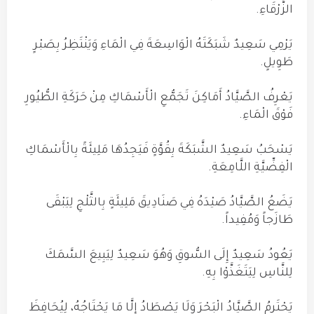
الزَّرْقَاءِ.
يَرْمِي سَعِيدٌ شَبَكَتَهُ الْوَاسِعَةَ فِي الْمَاءِ وَيَنْتَظِرُ بِصَبْرٍ
طَوِيلٍ.
يَعْرِفُ الصَّيَّادُ أَمَاكِنَ تَجَمُّعِ الْأَسْمَاكِ مِنْ حَرَكَةِ الطُّيُورِ
فَوْقَ الْمَاءِ.
يَسْحَبُ سَعِيدٌ الشَّبَكَةَ بِقُوَّةٍ فَيَجِدُهَا مَلِيئَةً بِالْأَسْمَاكِ
الْفِضِّيَّةِ اللَّامِعَةِ.
يَضَعُ الصَّيَّادُ صَيْدَهُ فِي صَنَادِيقَ مَلِيئَةٍ بِالثَّلْجِ لِيَبْقَى
طَازَجاً وَمُفِيداً.
يَعُودُ سَعِيدٌ إِلَى السُّوقِ وَهُوَ سَعِيدٌ لِيَبِيعَ السَّمَكَ
لِلنَّاسِ لِيَتَغَذَّوْا بِهِ.
يَحْتَرِمُ الصَّيَّادُ الْبَحْرَ وَلَا يَصْطَادُ إِلَّا مَا يَحْتَاجُهُ، لِيُحَافِظَ