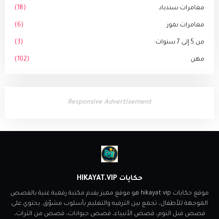
مغامرات سندباد
(18)
مغامرات نمور
(6)
من 5 إلى 7 سنوات
(3)
مهن
(102)
Responsive Advertisement
حكايات HIKAYAT.VIP
موقع حكايات hikayat.vip هو موقع مميز يقدم مكتبة رقمية غنية بالقصص
الموجهة للأطفال، تجمع بين الترفيه والتعليم بأسلوب مشوّق. يحتوي على
قصص قبل النوم، قصص الأنبياء، قصص حيوانات، قصص من الثراث،