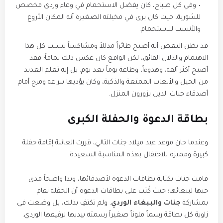
​وفي كل صباح، كان يفضل الاستحمام في وعاء وردي مخصص
للشوربة، حيث كان يرى في مخيلته الصغيرة أنه المكان الأروع
والأنسب للاستحمام.
​قد يظن البعض أنه أصبح طائراً مدللاً ومشاكساً بسبب كل هذا
الاهتمام والدلال الفائق، لكن الواقع كان عكس ذلك تماماً؛ فقد
أصبح أكثر ألفة، وهدوءاً، وطاعة يوماً بعد يوم. بل إنه تعلم العديد
من الحيل والألعاب الممتعة والذكية، وكان يؤديها ببراعة ومرح أمام
أصدقاء جنات الذين يزورون المنزل.
​بطاقة الدعوة والحفلة الكبرى
​وعندما حان موعد عيد ميلاد جنات التالي، قررت العائلة إقامة حفلة
كبيرة ومميزة للاحتفال بهذه المناسبة السعيدة.
​قامت جنات بكتابة بطاقات الدعوة لأصدقائها، وبدا واضحاً مدى
حبها لببغائها؛ حيث كُتب على بطاقات الدعوة أن الحفلة تقام
بمشاركة
جنات والببغاء الوردي
. ولم تكتفِ بذلك، بل وضعت في
زاوية كل بطاقة رسماً ملوناً صغيراً رسمته بيديها لرفيقها الوردي.