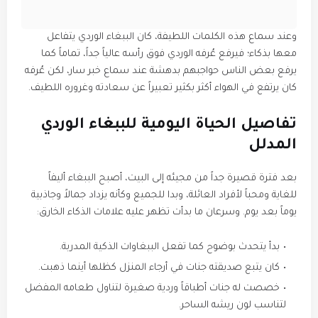
​وعند سماع هذه الكلمات اللطيفة، كان الببغاء الوردي يتفاعل
معها بذكاء؛ فيرفع عُرفه الوردي فوق رأسه عالياً جداً، تماماً كما
يرفع بعض الناس حواجبهم بدهشة عند سماع خبر سار، لكن عُرفه
كان يرتفع في الهواء أكثر بكثير تعبيراً عن سعادته وغروره اللطيف.
​تفاصيل الحياة اليومية للببغاء الوردي
المدلل
​بعد فترة قصيرة جداً من مجيئه إلى البيت، أصبح الببغاء أليفاً
للغاية ومحباً لأفراد العائلة، وبدا للجميع وكأنه يزداد جمالاً وجاذبية
يوماً بعد يوم. وسرعان ما بدأت تظهر عليه علامات الذكاء الخارق:
​بدأ يتحدث بوضوح كما تفعل الببغاوات الذكية المدربة.
​كان يتبع صديقته جنات في أرجاء المنزل كظلها أينما ذهبت.
​خصصت له جنات أطباقاً وردية صغيرة لتناول طعامه المفضل
لتناسب لون ريشه الساحر.