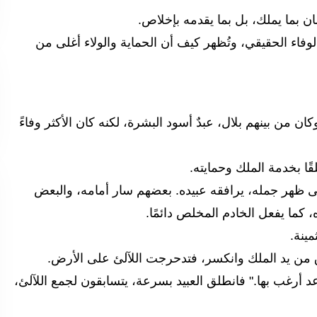
ان بما يملك، بل بما يقدمه بإخلاص.
اء الحقيقي، وتُظهر كيف أن الحماية والولاء أغلى من
كان من بينهم بلال، عبدٌ أسود البشرة، لكنه كان الأكثر وفاءً
قًا بخدمة الملك وحمايته.
ى ظهر جمله، يرافقه عبيده. بعضهم سار أمامه، والبعض
 كما يفعل الخادم المخلص دائمًا.
مينة.
من يد الملك وانكسر، فتدحرجت اللآلئ على الأرض.
عد أرغب بها." فانطلق العبيد بسرعة، يتسابقون لجمع اللآلئ،