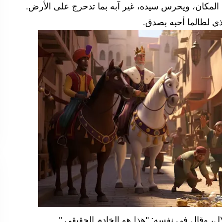
 المكان، ويحرس سيده، غير آبه بما تدحرج على الأرض.
لذي لطالما أحبه بصدق.
ل، وقال في نفسه: "هذا هو الخادم الحقيقي."