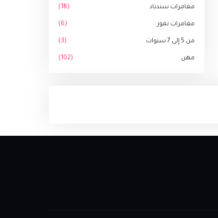
مغامرات سندباد
(18)
مغامرات نمور
(6)
من 5 إلى 7 سنوات
(3)
مهن
(102)