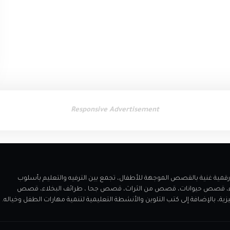
Responsive Advertisement
 مميز يقدم مكتبة رقمية غنية بالقصص الموجهة للأطفال، تجمع بين الترفيه والتعليم بأسلوب
اء، قصص حيوانات، قصص من الثراث، قصص جحا ، طرائف البخلاء، قصص
الإضافة إلى كتب التلوين والأنشطة التعليمية لتنمية مهارات الطفل وخياله.