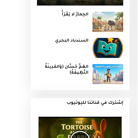
الحِمارُ لا يَقْرَأُ
السندباد البحري
العَمِّ حَسَّان (وَالمَدِينَةُ
النَّظِيفَةُ)
إشترك في قناتنا لليوتيوب