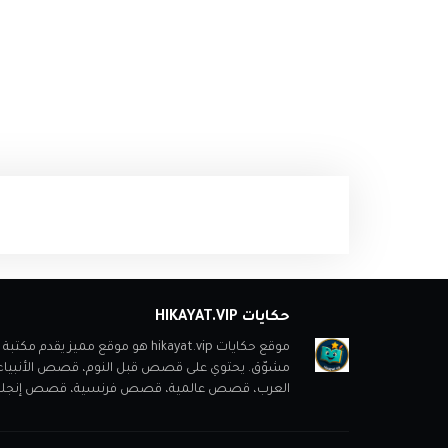
حكايات HIKAYAT.VIP
موقع حكايات hikayat.vip هو موقع
مشوّق. يحتوي على قصص قبل النوم، قصص الأنبي
العرب، قصص عالمية، قصص فرنسية، قصص إنجليزية، ب