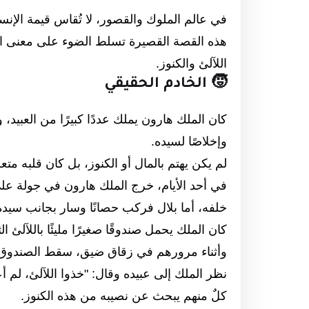
في عالم الملوك والقصور، لا تُقاس قيمة الإنس
هذه القصة القصيرة تسلط الضوء على معنى الوف
اللآلئ والكنوز.
🧒 الخادم الحقيقي
كان الملك هارون يملك عددًا كبيرًا من العبيد، و
وإخلاصًا لسيده.
لم يكن يهتم بالمال أو الكنوز، بل كان قلبه متعل
في أحد الأيام، خرج الملك هارون في جولة عل
خلفه، أما بلال فركب حصانًا وسار بجانب سيده،
كان الملك يحمل صندوقًا صغيرًا مليئًا باللآلئ الث
وأثناء مرورهم في زقاق ضيق، سقط الصندوق 
نظر الملك إلى عبيده وقال: "خذوا اللآلئ، لم أ
كلٌ منهم يبحث عن نصيبه من هذه الكنوز.