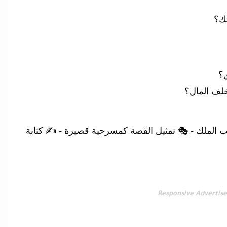
ب الملك - 🎭 تمثيل القصة كمسرحية قصيرة - ✍️ كتابة
Responsive Advertis