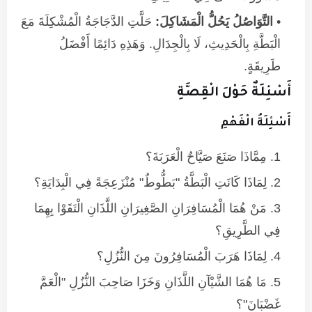
التَّوَاصُلُ يَحُلُّ الْمَشَاكِلَ:
حَلَّتِ الدَّجَاجَةُ الْمُشْكِلَةَ مَعَ
الْبَطَّةِ بِالْحَدِيثِ، لَا بِالْجِدَالِ. وَهَذِهِ دَائِمًا أَفْضَلُ
طَرِيقَةٍ.
أَسْئِلَةٌ حَوْلَ الْقِصَّةِ
أَسْئِلَةُ الْفَهْمِ
مِمَّاذَا صَنَعَ صَيَّاحٌ الْعَرَبَةَ؟
لِمَاذَا كَانَتِ الْبَطَّةُ "بَطُّوطٌ" مُنْزَعِجَةً فِي الْبِدَايَةِ؟
مَنْ هُمَا الْمُسَافِرَانِ الصَّغِيرَانِ اللَّذَانِ الْتَقَوْا بِهِمَا
فِي الطَّرِيقِ؟
لِمَاذَا هَرَبَ الْمُسَافِرُونَ مِنَ النُّزُلِ؟
مَا هُمَا الشَّيْآنِ اللَّذَانِ وَخَزَا صَاحِبَ النُّزُلِ "الْعَمَّ
غَضْبَانَ"؟