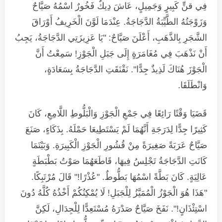
فِي قنٍّ كَبِيرٍ وَجَمِيلٍ، عَاشَ دِيكٌ فَخُورٌ اسْمُهُ صَيَّاحٌ
وَزَوْجَتُهُ الطَّيِّبَةُ الدَّجَاجَةُ. عِنْدَمَا لَوَّنَ الْخَرِيفُ أَوْرَاقَ
الشَّجَرِ بِالذَّهَبِ، أَعْلَنَ صَيَّاحٌ: "يَا عَزِيزَتِي الدَّجَاجَةُ، يَجِبُ
أَنْ نَذْهَبَ فِي مُغَامَرَةٍ إِلَى جَبَلِ الْجَوْزِ! سَمِعْتُ أَنَّ
الْجَوْزَ هُنَاكَ لَذِيذٌ جِدًّا". نَقْنَقَتِ الدَّجَاجَةُ بِسَعَادَةٍ،
وَانْطَلَقَا.
قَضَيَا وَقْتًا رَائِعًا فِي جَمْعِ الْجَوْزِ وَالْبَلُّوطِ اللَّامِعِ، كَانَ
كَثِيرًا جِدًّا لِدَرَجَةِ أَنَّهُمَا لَمْ يَسْتَطِيعَا حَمْلَهُ. بِذَكَاءٍ، صَنَعَ
صَيَّاحٌ عَرَبَةً صَغِيرَةً مِنْ قُشُورِ الْجَوْزِ الْكَبِيرَةِ. وَبَيْنَمَا
كَانَتِ الدَّجَاجَةُ تَجْلِسُ فِيهَا، قَاطَعَهُمَا صَوْتُ بَطْبَطَةٍ
عَالِيَةٍ. كَانَ بَطَّةً اسْمُهَا بَطُّوطٌ. "عُذْرًا!" قَالَ مُرْتَبِكًا.
"هَذَا هُوَ الْجَوْزُ الْمُمَيَّزُ لِلْجَبَلِ! لَا يُمْكِنُكُمْ أَخْذُهُ كُلَّهُ دُونَ
اسْتِئْذَانٍ!". نَفَخَ صَيَّاحٌ صَدْرَهُ مُسْتَعِدًّا لِلْجِدَالِ، لَكِنَّ