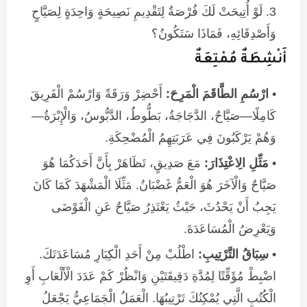
لَوْ أُتِيحَتْ لَكَ فُرْصَةٌ لِتَقْدِيمِ نَصِيحَةٍ وَاحِدَةٍ لِصَيَّاحٍ
وَأَصْدِقَائِهِ، فَمَاذَا سَتَكُونُ؟
أَنْشِطَةٌ مُمْتِعَةٌ
ارْسُمِ الطَّاقَمَ الْمَرِحَ:
أَحْضِرْ وَرَقَةً وَارْسُمْ الْفَرِيقَ
كَامِلًا—صَيَّاحٌ، الدَّجَاجَةُ، بَطُّوطٌ، الدَّبُّوسُ، وَالْإِبْرَةُ—
وَهُمْ يَرْكَبُونَ فِي عَرَبَتِهِمُ الْمُضْحِكَةِ.
مَثِّلِ الِاعْتِذَارَ:
مَعَ صَدِيقٍ، تَظَاهَرْ بِأَنَّ أَحَدَكُمَا هُوَ
صَيَّاحٌ وَالْآخَرَ هُوَ الْعَمُّ غَضْبَانُ. مَثِّلَا الْمَشْهَدَ كَمَا كَانَ
يَجِبُ أَنْ يَحْدُثَ، حَيْثُ يَعْتَذِرُ صَيَّاحٌ عَنِ الْفَوْضَى
وَيَعْرِضُ الْمُسَاعَدَةَ.
سِبَاقُ التَّرْتِيبِ:
اطْلُبْ مِنْ أَحَدِ الْكِبَارِ مُسَاعَدَتَكَ.
اضْبِطْ مُؤَقِّتًا لِمُدَّةِ دَقِيقَتَيْنِ وَانْظُرْ كَمْ عَدَدَ الْأَلْعَابِ أَوِ
الْكُتُبِ الَّتِي يُمْكِنُكَ تَرْتِيبُهَا. الْعَمَلُ الْجَمَاعِيُّ يَجْعَلُ