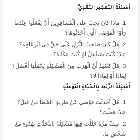
أَسْئِلَةُ التَّفْكِيرِ النَّقْدِيِّ
مَاذَا كَانَ يَجِبُ عَلَى الْمُسَافِرِينَ أَنْ يَفْعَلُوا عِنْدَمَا
رَأَوْا الْفَوْضَى الَّتِي أَحْدَثُوهَا؟
هَلْ كَانَ صَاحِبُ النُّزُلِ عَلَى حَقٍّ فِي انْزِعَاجِهِ؟
مَاذَا كُنْتَ سَتَفْعَلُ لَوْ كُنْتَ مَكَانَهُ؟
هَلْ تَعْتَقِدُ أَنَّ الْهَرَبَ مِنَ الْمُشْكِلَةِ يَجْعَلُهَا أَفْضَلَ؟
لِمَاذَا أَوْ لِمَاذَا لَا؟
أَسْئِلَةُ الرَّبْطِ بِالْحَيَاةِ الْيَوْمِيَّةِ
هَلْ أَحْدَثْتَ فَوْضَى عَنْ طَرِيقِ الْخَطَأِ مِنْ قَبْلُ؟
مَاذَا فَعَلْتَ؟
صِفْ مَرَّةً حَلَلْتَ فِيهَا مُشْكِلَةً بِالتَّحَدُّثِ بِهُدُوءٍ مَعَ
شَخْصٍ مَا.