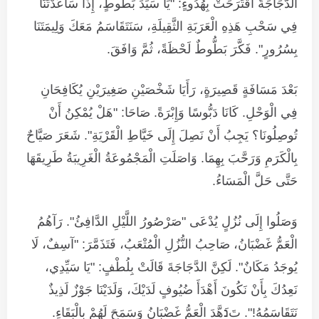
الدَّجَاجَةَ اقْتَرَحَتْ بِهُدُوءٍ: "يَا سَيِّدَ بَطُّوطٍ، إِذَا سَاعَدْتَنَا
فِي سَحْبِ هَذِهِ الْعَرَبَةِ الثَّقِيلَةِ، سَنَتَقَاسَمُ مَعَكَ وَلِيمَتَنَا
بِسُرُورٍ". فَكَّرَ بَطُّوطٌ لَحْظَةً، ثُمَّ وَافَقَ.
بَعْدَ مَسَافَةٍ قَصِيرَةٍ، رَأَيَا شَخْصَيْنِ صَغِيرَيْنِ يُكَافِحَانِ
فِي الْوَحْلِ. كَانَا دَبُّوسًا وَإِبْرَةً. صَاحَا: "هَلْ يُمْكِنُ أَنْ
تُوصِلُونَا؟ يَجِبُ أَنْ نَصِلَ إِلَى خَيَّاطِ الْقَرْيَةِ". شَعَرَ صَيَّاحٌ
بِالْكَرَمِ وَرَحَّبَ بِهِمَا. وَاصَلَتِ الْمَجْمُوعَةُ الْغَرِيبَةُ طَرِيقَهَا
حَتَّى حَلَّ الْمَسَاءُ.
وَصَلُوا إِلَى نُزُلٍ يُدْعَى "صَرْصُورُ اللَّيْلِ الدَّافِئُ". رَآهُمُ
الْعَمُّ غَضْبَانُ، صَاحِبُ النُّزُلِ الْمُتْعَبُ، فَتَذَمَّرَ: "آسِفٌ، لَا
يُوجَدُ مَكَانٌ". لَكِنَّ الدَّجَاجَةَ قَالَتْ بِلُطْفٍ: "يَا سَيِّدِي،
نَعِدُكَ بِأَنْ نَكُونَ أَهْدَأَ ضُيُوفٍ لَدَيْكَ، وَلَدَيْنَا جَوْزٌ لَذِيذٌ
نَتَقَاسَمُهُ!". تَנَهَّدَ الْعَمُّ غَضْبَانُ وَسَمَحَ لَهُمْ بِالْبَقَاءِ.