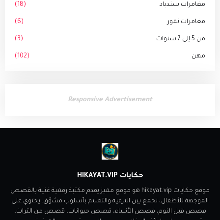
مغامرات سندباد
(18)
مغامرات نمور
(6)
من 5 إلى 7 سنوات
(3)
مهن
(102)
Responsive Advertisement
حكايات HIKAYAT.VIP
موقع حكايات hikayat.vip هو موقع مميز يقدم مكتبة رقمية غنية بالقصص
الموجهة للأطفال، تجمع بين الترفيه والتعليم بأسلوب مشوّق. يحتوي على
قصص قبل النوم، قصص الأنبياء، قصص حيوانات، قصص من الثراث،