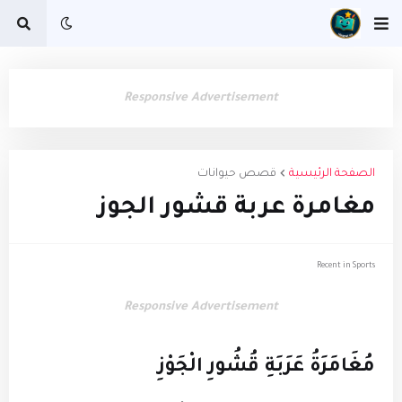
Responsive Advertisement
الصفحة الرئيسية
قصص حيوانات
مغامرة عربة قشور الجوز
Recent in Sports
Responsive Advertisement
مُغَامَرَةُ عَرَبَةِ قُشُورِ الْجَوْزِ