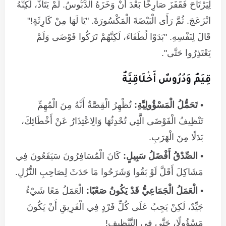
لِيَرْتَاحَ فَقَفَزَ صَارِخًا بَعْدَ أَنْ وَخَزَهُ الدَّبُّوسُ. لَمْ يَتَأَذَّ، لَكِنَّهُ
انْزَعَجَ. ثُمَّ رَأَى الْبَيْضَةَ الْمَكْسُورَةَ. "يَا لَهَا مِنْ كَارِثَةٍ!"
قَالَ لِنَفْسِهِ. "بَدَوْا لُطَفَاءَ، لَكِنَّهُمْ تَرَكُوا فَوْضَى وَلَمْ
يَعْتَذِرُوا حَتَّى".
قِيَمٌ وَدُرُوسٌ أَخْلَاقِيَّةٌ
تَحَمُّلُ الْمَسْؤُولِيَّةِ:
تُظْهِرُ الْقِصَّةُ أَنَّهُ مِنَ الْمُهِمِّ
تَنْظِيفُ الْفَوْضَى الَّتِي تُحْدِثُهَا وَالِاعْتِذَارُ عَنْ أَخْطَائِكَ،
بَدَلًا مِنَ الْهَرَبِ.
الصِّدْقُ أَفْضَلُ سَبِيلٍ:
كَانَ الْمُسَافِرُونَ سَيَقَعُونَ فِي
مَشَاكِلَ أَقَلَّ لَوْ بَقُوا وَشَرَحُوا مَا حَدَثَ لِصَاحِبِ النُّزُلِ.
الْعَمَلُ الْجَمَاعِيُّ قَدْ يَكُونُ صَعْبًا:
الْعَمَلُ مَعًا شَيْءٌ
جَيِّدٌ، لَكِنْ يَجِبُ عَلَى كُلِّ فَرْدٍ فِي الْفَرِيقِ أَنْ يَكُونَ
مَسْؤُولًا، حَتَّى فِي التَّنْظِيفِ!