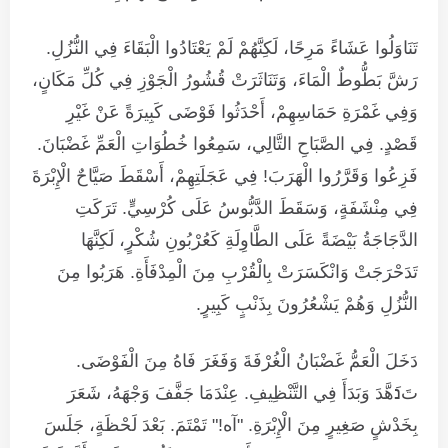
تَنَاوَلُوا عَشَاءً مَرِحًا، لَكِنَّهُمْ لَمْ يَعْتَادُوا الْبَقَاءَ فِي النُّزُلِ.
رَشَّ بَطُّوطٌ الْمَاءَ، وَتَنَاثَرَتْ قُشُورُ الْجَوْزِ فِي كُلِّ مَكَانٍ،
وَفِي غَمْرَةِ حَمَاسِهِمْ، أَحْدَثُوا فَوْضَى كَبِيرَةً عَنْ غَيْرِ
قَصْدٍ. فِي الصَّبَاحِ التَّالِي، سَمِعُوا خُطُوَاتِ الْعَمِّ غَضْبَانَ.
فَزِعُوا وَقَرَّرُوا الْهَرَبَ! فِي عَجَلَتِهِمْ، أَسْقَطَ صَيَّاحٌ الْإِبْرَةَ
فِي مِنْشَفَةٍ، وَسَقَطَ الدَّبُّوسُ عَلَى كُرْسِيٍّ. تَرَكَتِ
الدَّجَاجَةُ بَيْضَةً عَلَى الطَّاوِلَةِ كَعُرْبُونِ شُكْرٍ، لَكِنَّهَا
تَدَحْرَجَتْ وَانْكَسَرَتْ بِالْقُرْبِ مِنَ الْمِدْفَأَةِ. هَرَبُوا مِنَ
النُّزُلِ وَهُمْ يَشْعُرُونَ بِذَنْبٍ كَبِيرٍ.
دَخَلَ الْعَمُّ غَضْبَانُ الْغُرْفَةَ وَفَغَرَ فَاهُ مِنَ الْفَوْضَى.
تَנَهَّدَ وَبَدَأَ فِي التَّنْظِيفِ. عِنْدَمَا جَفَّفَ وَجْهَهُ، شَعَرَ
بِخَدْشٍ صَغِيرٍ مِنَ الْإِبْرَةِ. "آه!" تَمْتَمَ. بَعْدَ لَحْظَةٍ، جَلَسَ