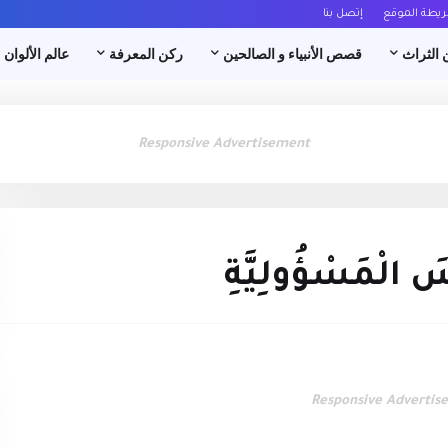
ريطة الموقع
إتصل بنا
 الثراث
قصص الأنبياء و الصالحين
ركن المعرفة
عالم الألوان
Responsive Advertisement
ْسَ الْمَسْؤُولِيَّةِ
Responsive Advertis