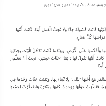
نَاءِ بِنَفْسِهَا، تَكْتَشِفُ قِيمَةَ الْعَمَلِ وَتُفَاجِئُ الْجَمِيعَ.
َّهَا كَانَتْ كَسُولَةً جِدًّا وَلَا تُحِبُّ الْعَمَلَ أَبَدًا. كَانَتْ أُمُّهَا
 فِرَاشِهَا كُلَّ صَبَاحٍ.
ا وَأَقْلَامَهَا عَلَى الْأَرْضِ. وَعِنْدَمَا كَانَتْ تَدْخُلُ الْبَيْتَ بِحِذَائِهَا
 كَانَتْ أُمُّهَا تَقُولُ لَهَا دَائِمًا: "جَنَّاتُ حَبِيبَتِي، يَجِبُ أَنْ تَتَعَلَّمِي
أَبَدًا.
َّفَرِ مَعَ أُخْتِهَا "لَيْلَى" لِلِاعْتِنَاءِ بِهَا، وَبَقِيَتْ جَنَّاتُ وَحْدَهَا فِي
رَةً، فَنَظَرَتْ حَوْلَهَا وَوَجَدَتْ كُتُبَهَا مَبْعْثَرَةً وَاضْطُرَّتْ لِجَمْعِهَا