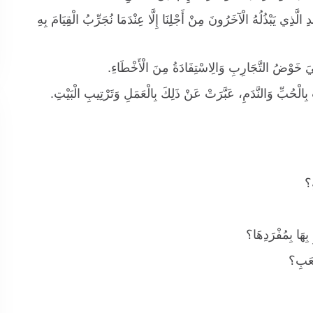
 الَّذِي يَبْذُلُهُ الْآخَرُونَ مِنْ أَجْلِنَا إِلَّا عِنْدَمَا نُجَرِّبُ الْقِيَامَ بِهِ
يَ خَوْضُ التَّجَارِبِ وَالِاسْتِفَادَةُ مِنَ الْأَخْطَاءِ.
الْحُبِّ وَالنَّدَمِ، عَبَّرَتْ عَنْ ذَلِكَ بِالْعَمَلِ وَتَرْتِيبِ الْبَيْتِ.
ِ؟
بِهَا بِمُفْرَدِهَا؟
َّعَبِ؟