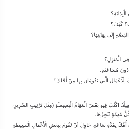
 الْبِدَايَةِ؟
َاتَ؟ كَيْفَ؟
ْقِصَّةِ إِلَى نِهَايَتِهَا؟
 فِي الْمَنْزِلِ؟
 دُونَ مُسَاعَدَةٍ.
كَ لِلْأَعْمَالِ الَّتِي يَقُومَانِ بِهَا مِنْ أَجْلِكَ؟
مِيلًا. اكْتُبْ فِيهِ بَعْضَ الْمَهَامِّ الْبَسِيطَةِ (مِثْلَ تَرْتِيبِ السَّرِيرِ،
ِ مُهِمَّةٍ تُنْجِزُهَا.
َ أُمِّكَ لِمُدَّةِ سَاعَةٍ. حَاوِلْ أَنْ تَقُومَ بِبَعْضِ الْأَعْمَالِ الْبَسِيطَةِ