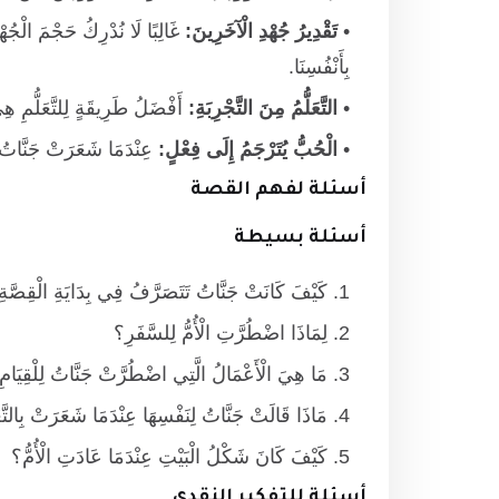
تَقْدِيرُ جُهْدِ الْآخَرِينَ:
غَالِبًا لَا نُدْرِكُ حَجْمَ الْجُهْدِ
بِأَنْفُسِنَا.
التَّعَلُّمُ مِنَ التَّجْرِبَةِ:
أَفْضَلُ طَرِيقَةٍ لِلتَّعَلُّمِ هِ
الْحُبُّ يُتَرْجَمُ إِلَى فِعْلٍ:
عِنْدَمَا شَعَرَتْ جَنَّاتُ بِ
أسئلة لفهم القصة
أسئلة بسيطة
كَيْفَ كَانَتْ جَنَّاتُ تَتَصَرَّفُ فِي بِدَايَةِ الْقِصَّة
لِمَاذَا اضْطُرَّتِ الْأُمُّ لِلسَّفَرِ؟
مَا هِيَ الْأَعْمَالُ الَّتِي اضْطُرَّتْ جَنَّاتُ لِلْقِيَامِ 
مَاذَا قَالَتْ جَنَّاتُ لِنَفْسِهَا عِنْدَمَا شَعَرَتْ بِالت
كَيْفَ كَانَ شَكْلُ الْبَيْتِ عِنْدَمَا عَادَتِ الْأُمُّ؟
أسئلة للتفكير النقدي