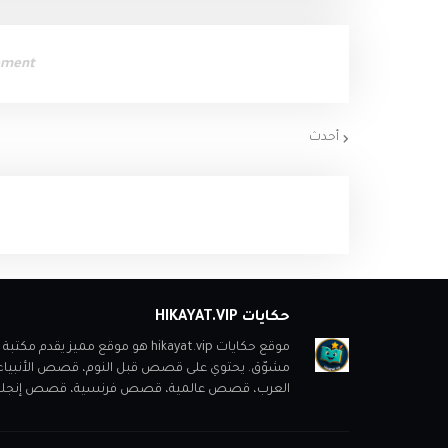
ement
أحدث
حكايات HIKAYAT.VIP
موقع حكايات hikayat.vip هو موقع
مشوّق. يحتوي على قصص قبل النوم، قصص الأنبي
العرب، قصص عالمية، قصص فرنسية، قصص إنجليزية، ب