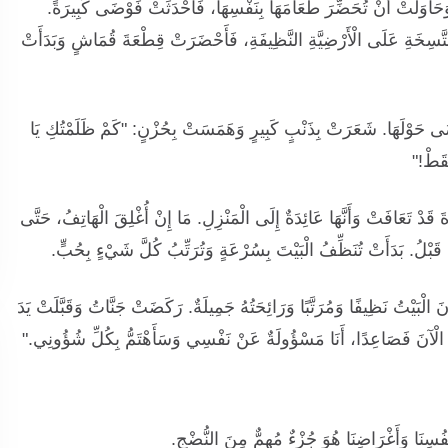
حَاوَلَتْ أَنْ تُحَضِّرَ طَعَامَهَا بِنَفْسِهَا، فَأَحْدَثَتْ فَوْضَى كَبِيرَةً.
مُتَّسِخَةِ عَلَى الْأَرْضِيَّةِ النَّظِيفَةِ، فَأَحْضَرَتْ قِطْعَةَ قُمَاشٍ وَبَدَأَتْ
 حَوْلَهَا. شَعَرَتْ بِذَنْبٍ كَبِيرٍ وَهَمَسَتْ بِحُزْنٍ: "كَمْ ظَلَمْتُكِ يَا
فَقَطْ!"
َّةَ قَدْ تَعَافَتْ وَأَنَّهَا عَائِدَةٌ إِلَى الْمَنْزِلِ. مَا إِنْ أُغْلِقَ الْهَاتِفُ، حَتَّى
 قَبْلُ. بَدَأَتْ تُنَظِّفُ الْبَيْتَ بِسُرْعَةٍ وَتُرَتِّبُ كُلَّ شَيْءٍ بِحُبٍّ.
نَ الْبَيْتُ نَظِيفًا وَمُرَتَّبًا وَرَائِحَتُهُ جَمِيلَةٌ. رَكَضَتْ جَنَّاتُ وَقَبَّلَتْ يَدَ
ِنْ الْآنَ فَصَاعِدًا، أَنَا مَسْؤُولَةٌ عَنْ نَفْسِي وَسَأَهْتَمُّ بِكُلِّ شُؤُونِي."
ِنَا وَأَغْرَاضِنَا هُوَ جُزْءٌ مُهِمٌّ مِنَ النُّضْجِ.