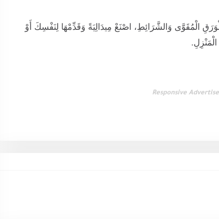
وَرَقِ الْمُقَوَّى وَالشَّرَائِطِ، اصْنَعْ مِيدَالِيَةً وَقَدِّمْهَا لِنَفْسِكَ أَوْ
الْمَنْزِلِ.
Responsive Advertis