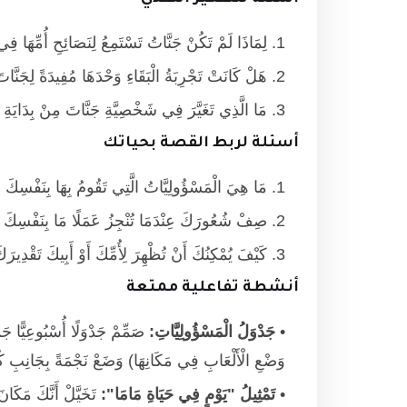
لِمَاذَا لَمْ تَكُنْ جَنَّاتُ تَسْتَمِعُ لِنَصَائِحِ أُمِّهَا فِي
هَلْ كَانَتْ تَجْرِبَةُ الْبَقَاءِ وَحْدَهَا مُفِيدَةً لِجَنّ
مَا الَّذِي تَغَيَّرَ فِي شَخْصِيَّةِ جَنَّاتَ مِنْ بِدَايَةِ ال
أسئلة لربط القصة بحياتك
مَا هِيَ الْمَسْؤُولِيَّاتُ الَّتِي تَقُومُ بِهَا بِنَفْسِكَ
صِفْ شُعُورَكَ عِنْدَمَا تُنْجِزُ عَمَلًا مَا بِنَفْسِكَ
كَيْفَ يُمْكِنُكَ أَنْ تُظْهِرَ لِأُمِّكَ أَوْ أَبِيكَ تَقْدِيرَ
أنشطة تفاعلية ممتعة
جَدْوَلُ الْمَسْؤُولِيَّاتِ:
صَمِّمْ جَدْوَلًا أُسْبُوعِيًّا جَ
وَضْعِ الْأَلْعَابِ فِي مَكَانِهَا) وَضَعْ نَجْمَةً بِجَانِبِ كُلّ
تَمْثِيلُ "يَوْمٍ فِي حَيَاةِ مَامَا":
تَخَيَّلْ أَنَّكَ مَكَان