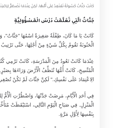
كَانَتْ جَنَّاتُ كَسُولَةً تَعْتَمِدُ عَلَى أُمِّهَا، لَكِنْ عِنْدَمَا تَضْطَرُّ لِلِاعْتِ
جَنَّاتُ الَّتِي تَعَلَّمَتْ دَرْسَ الْمَسْؤُولِيَّةِ
كَانَتْ يَا مَا كَانَ، طِفْلَةٌ صَغِيرَةٌ اسْمُهَا "جَنَّاتُ"، وَلَكِن
الْحَنُونَةُ تَقُومُ بِكُلِّ شَيْءٍ مِنْ أَجْلِهَا، حَتَّى تَرْتِيبُ
عِنْدَمَا كَانَتْ تَعُودُ مِنَ الْمَدْرَسَةِ، كَانَتْ تَرْمِي كُتُبَهَ
الْمُتَّسِخِ، كَانَتْ أُمُّهَا تُنَظِّفُ الْأَرْضَ وَرَاءَهَا بِصَبْرٍ.
الِاعْتِمَادَ عَلَى نَفْسِكِ." لَكِنَّ جَنَّاتَ لَمْ تَكُنْ تُصْغِي 
فِي أَحَدِ الْأَيَّامِ، مَرِضَتْ جَدَّتُهَا، وَاضْطُرَّتِ الْأُمُّ لِلس
الْمَنْزِلِ. فِي صَبَاحِ الْيَوْمِ التَّالِي، اسْتَيْقَظَتْ مُتَأَخِّ
بِنَفْسِهَا لِأَوَّلِ مَرَّةٍ.