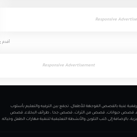
Responsive Advertis
أقدم
Responsive Advertisement
 مميز يقدم مكتبة رقمية غنية بالقصص الموجهة للأطفال، تجمع بين الترفيه والتعليم بأسلوب
اء، قصص حيوانات، قصص من الثراث، قصص جحا ، طرائف البخلاء، قصص
الإضافة إلى كتب التلوين والأنشطة التعليمية لتنمية مهارات الطفل وخياله.