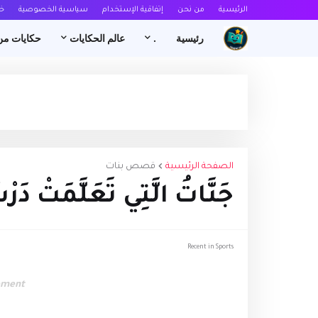
الرئيسية
من نحن
إتفاقية الإستخدام
سياسية الخصوصية
خ
رئيسية
.
عالم الحكايات
حكايات من
الصفحة الرئيسية
قصص بنات
جَنَّاتُ الَّتِي تَعَلَّمَتْ دَر
Recent in Sports
ement