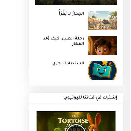
الحِمارُ لا يَقْرَأُ
رحلة الطين: كيف وُلد
الفخار
السندباد البحري
إشترك في قناتنا لليوتيوب