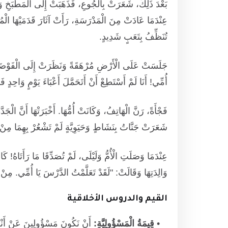
بَعْدَ ذَلِكَ، شَعَرَتْ بِالْجُوعِ، فَذَهَبَتْ إِلَى الْمَطْبَخِ وَ
عِنْدَمَا عَادَتْ مِنَ الْمَدْرَسَةِ، رَأَتْ آثَارَ قَدَمَيْهَا الْ
تُنَظِّفُ بِتَعَبٍ شَدِيدٍ.
جَلَسَتْ عَلَى الْأَرْضِ مُرْهَقَةً وَنَظَرَتْ إِلَى الْفَوْضَى
أُمِّي! أَنَا لَمْ أَسْتَطِعْ أَنْ أَتَحَمَّلَ أَعْبَاءَ يَوْمٍ وَاحِدٍ 
فَجْأَةً، رَنَّ الْهَاتِفُ، وَكَانَتْ أُمُّهَا. أَخْبَرَتْهَا أَنَّ الْجَد
شَعَرَتْ جَنَّاتُ بِنَشَاطٍ وَحَيَوِيَّةٍ لَمْ تَشْعُرْ بِهِمَا مِنْ
عِنْدَمَا وَصَلَتِ الْأُمُّ وَلَيْلَى، لَمْ تُصَدِّقَا مَا رَأَتَاهُ! كَا
وَالِدَتِهَا وَقَالَتْ: "لَقَدْ تَعَلَّمْتُ الدَّرْسَ يَا أُمِّي. م
القيم والدروس الأخلاقية
قِيمَةُ الْمَسْؤُولِيَّةِ:
أَنْ نَكُونَ مَسْؤُولِينَ عَنْ أَنْفُس