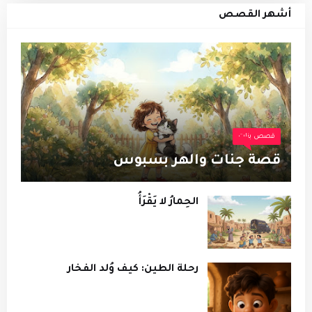
أشهر القصص
قصص بنات
قصة جنات والهر بسبوس
الحِمارُ لا يَقْرَأُ
رحلة الطين: كيف وُلد الفخار