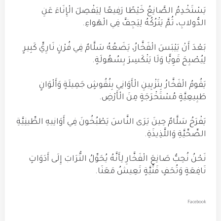
يَسْتَخْدِمُ الصَّانِعُ خَيْطًا رَفِيعًا لِيَفْصِلَ الْإِنَاءَ عَنِ
الدُّولابِ، ثُمَّ يَتْرُكُهُ لِيَجِفَّ فِي الْهَواءِ.
بَعْدَ أَنْ يَيْبَسَ الْفَخَّارُ، يَضَعُهُ سَلَّامٌ فِي فُرْنٍ نَارِيٍّ كَبِيرٍ
لِيُصْبِحَ قَوِيًّا وَلَا يَنْكَسِرَ بِسُهُولَةٍ.
يَقُومُ الْفَخَّارُ بِتَزْيِينِ الْأَوَانِي بِنُقُوشٍ جَمِيلَةٍ وَأَلْوَانٍ
طَبِيعِيَّةٍ مُسْتَخْرَجَةٍ مِنَ الْأَرْضِ.
يَفْرَحُ سَلَّامٌ حِينَ يَرَى النَّاسَ يَطْبُخُونَ فِي أَوَانِيهِ الطِّينِيَّةِ
الصِّحِّيَّةِ وَاللَّذِيذَةِ.
نَحْنُ نُحِبُّ صَانِعَ الْفَخَّارِ لِأَنَّهُ يُحَوِّلُ التُّرَابَ إِلَى أَدَوَاتٍ
نَافِعَةٍ وَتُحَفٍ فَنِّيَّةٍ تَعِيشُ مَعَنَا.
Facebook