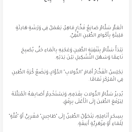
الْعَمُّ سَلَّامٌ صَانِعُ فَخَّارٍ مَاهِرٌ، يَعْمَلُ فِي وَرْشَةٍ هَادِئَةٍ
مَلِيئَةٍ بِأَكْوامِ الطِّينِ النَّقِيِّ.
يَبْدَأُ سَلَّامٌ بِتَنْقِيَةِ الطِّينِ وَعَجْنِهِ بِالْمَاءِ حَتَّى يُصْبِحَ
نَاعِمًا وَسَهْلَ التَّشْكِيلِ بَيْنَ يَدَيْهِ.
يَجْلِسُ الْفَخَّارُ أَمَامَ "الدُّولابِ" الدَّوَّارِ، وَيَضَعُ كُرَةَ الطِّينِ
فِي الْمَرْكَزِ تَمَامًا.
يُدِيرُ سَلَّامٌ الدُّولابَ بِقَدَمِهِ، وَيَسْتَخْدِمُ أَصَابِعَهُ الْمُبَلَّلَةَ
لِيَرْفَعَ الطِّينَ إِلَى الْأَعْلَى بِرِفْقٍ.
بِسِحْرِ أَنَامِلِهِ، يَتَحَوَّلُ الطِّينُ إِلَى "طَاجِينٍ" مَغْرِبِيٍّ أَوْ "قُلَّةٍ"
لِلْمَاءِ أَوْ مِزْهَرِيَّةٍ أَنِيقَةٍ.