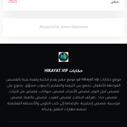
مهن
(102)
Responsive Advertisement
حكايات HIKAYAT.VIP
موقع حكايات hikayat.vip هو موقع مميز يقدم مكتبة رقمية غنية بالقصص
الموجهة للأطفال، تجمع بين الترفيه والتعليم بأسلوب مشوّق. يحتوي على
قصص قبل النوم، قصص الأنبياء، قصص حيوانات، قصص من الثراث،
قصص جحا ، طرائف البخلاء، قصص العرب، قصص عالمية، قصص
فرنسية، قصص إنجليزية، بالإضافة إلى كتب التلوين والأنشطة التعليمية
لتنمية مهارات الطفل وخياله.