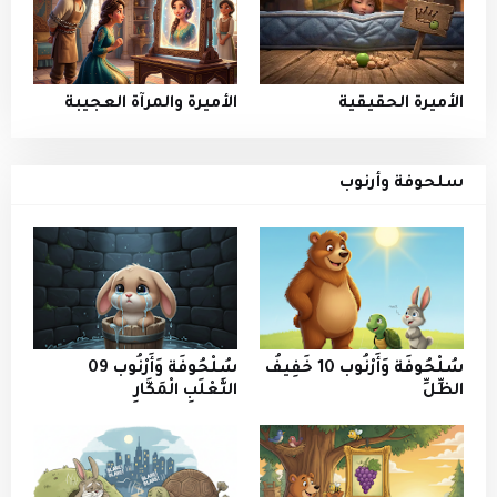
الأميرة الحقيقية
الأميرة والمرآة العجيبة
سلحوفة وأرنوب
سُلْحُوفَة وَأَرْنُوب 10 خَفِيفُ
سُلْحُوفَة وَأَرْنُوب 09
الظِّلِّ
الثَّعْلَبِ الْمَكَّارِ