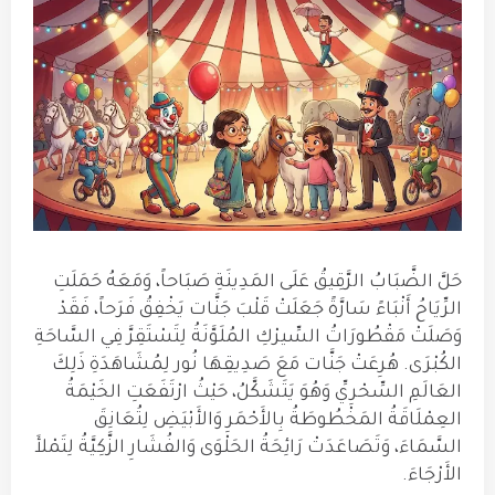
حَلَّ الضَّبَابُ الرَّقِيقُ عَلَى المَدِينَةِ صَبَاحاً، وَمَعَهُ حَمَلَتِ
الرِّيَاحُ أَنْبَاءً سَارَّةً جَعَلَتْ قَلْبَ جَنَّات يَخْفِقُ فَرَحاً، فَقَدْ
وَصَلَتْ مَقْطُورَاتُ السِّيرْكِ المُلَوَّنَةُ لِتَسْتَقِرَّ فِي السَّاحَةِ
الكُبْرَى. هُرِعَتْ جَنَّات مَعَ صَدِيقِهَا نُور لِمُشَاهَدَةِ ذَلِكَ
العَالَمِ السِّحْرِيِّ وَهُوَ يَتَشَكَّلُ، حَيْثُ ارْتَفَعَتِ الخَيْمَةُ
العِمْلَاقَةُ المَخْطُوطَةُ بِالأَحْمَرِ وَالأَبْيَضِ لِتُعَانِقَ
السَّمَاءَ، وَتَصَاعَدَتْ رَائِحَةُ الحَلْوَى وَالفُشَارِ الزَّكِيَّةُ لِتَمْلأَ
الأَرْجَاءَ.