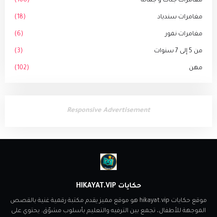
مغامرات جنات و جمانة
(108)
مغامرات سندباد
(18)
مغامرات نمور
(6)
من 5 إلى 7 سنوات
(3)
مهن
(102)
Responsive Advertisement
حكايات HIKAYAT.VIP
موقع حكايات hikayat.vip هو موقع مميز يقدم مكتبة رقمية غنية بالقصص
الموجهة للأطفال، تجمع بين الترفيه والتعليم بأسلوب مشوّق. يحتوي على