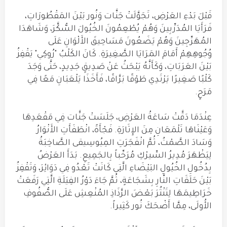
قَبْلَ بَدْءِ العَرْضِ، تَجَوَّلَتْ جَنَّات وَنُور بَيْنَ المَقْطُورَاتِ،
فَرَأَيَا المُدَرِّبِينَ وَهُمْ يُطْعِمُونَ الخُيُولَ السُّكَّرَ، وَشَاهَدَا
المُهَرِّجِينَ وَهُمْ يَضَعُونَ مَسَاحِيقَ الأَلْوَانِ عَلَى
وُجُوهِهِمْ أَمَامَ المَرَايَا الصَّغِيرَةِ. كَانَ الكَلْبُ "رُوكِي" يَقْفِزُ
بَيْنَ العَرَبَاتِ، وَكَأَنَّهُ يَبْحَثُ عَنْ صَدِيقٍ جَدِيدٍ، حَتَّى وَجَدَ
كَلْبًا صَغِيرًا يَرْتَدِي طَوْقًا بَرَّاقًا، فَأَخَذَا يَلْعَبَانِ مَعًا فِي
مَرَحٍ.
عِنْدَمَا دَقَّتْ سَاعَةُ العَرْضِ، جَلَسَتْ جَنَّات فِي مَقْعَدِهَا
وَعَيْنَاهَا تَلْمَعَانِ مِنَ الإِثَارَةِ. فَجْأَةً، انْطَفَأَتِ الأَنْوَارُ
وَسَادَ الصَّمْتُ، ثُمَّ انْفَجَرَتِ المِيُوسِيقى الصَّاخِبَةُ
لِيَظْهَرَ مُدِيرُ السِّيرْكِ مُرَحِّباً بِالجَمِيعِ. بَدَأَ العَرْضُ
بِدُخُولِ الخُيُولِ البَيْضَاءِ الَّتِي كَانَتْ تَعْدُو فِي دَوَائِرَ، وَتَقْفِزُ
بَيْنَ حَلَقَاتِ النَّارِ بِشَجَاعَةٍ، ثُمَّ جَاءَ دَوْرُ الفِيَلَةِ الَّتِي رَفَعَتْ
خَرَاطِيمَهَا لِتَنْثُرَ بَعْضَ الرَّذَاذِ المُنْعِشِ عَلَى الصُّفُوفِ
الأُولَى، مِمَّا أَضْحَكَ نُور كَثِيراً.