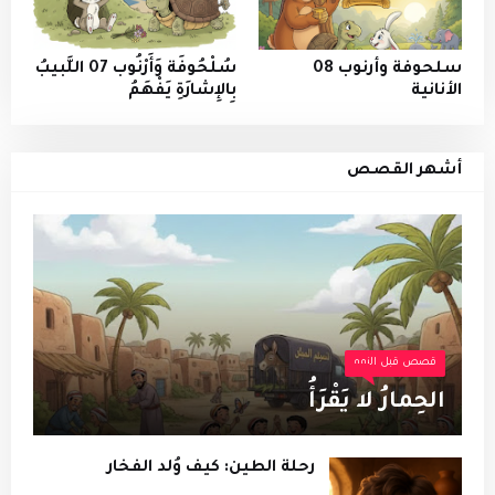
سلحوفة وأرنوب 08
سُلْحُوفَة وَأَرْنُوب 07 اللَّبيبُ
الأنانية
بِالإِشارَةِ يَفْهَمُ
أشهر القصص
قصص قبل النوم
الحِمارُ لا يَقْرَأُ
رحلة الطين: كيف وُلد الفخار