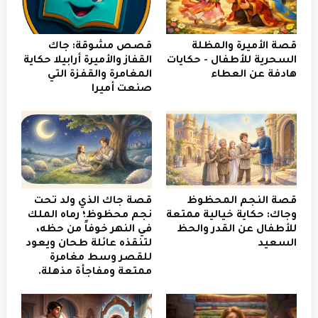
قصة الأميرة والمظلة
قصص مشوقة: جاك
السحرية للأطفال - حكايات
القفاز والأميرة أرابيلا حكاية
هادفة عن العطاء
المغامرة والقفزة التي
صنعت أميرا
قصة النجم المحظوظ
قصة جاك الذي ولد تحت
وجاك: حكاية خيالية ممتعة
نجم محظوظ؛ رماه الملك
للأطفال عن القدر والحظ
في النهر خوفاً من حظه،
السعيد
لتنقذه عائلة طحان ويعود
للقصر وسط مغامرة
ممتعة ومفاجأة مذهلة.