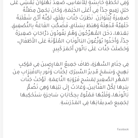
وَفِي لَحْظَةٍ حَابِسَةٍ لِلأَنْفَاسِ، صَعِدَ بَهْلَوَانٌ يَمْشِي عَلَى
حَبْلٍ رَفِيعٍ جِدّاً فِي أَعْلَى الخَيْمَةِ، وَكَانَ يَحْمِلُ مِظَلَّةً
صَغِيرَةً لِيُتَوَازَنَ. نَظَرَتْ جَنَّات بِقَلَقٍ، لَكِنَّهُ أَدَّى شَقْلَبَةً
خَلْفِيَّةً مُذْهِلَةً وَهَبَطَ بِسَلَامٍ، فَضَجَّتِ القَاعَةُ بِالتَّصْفِيقِ.
بَعْدَهَا، دَخَلَ المُهَرِّجُونَ وَهُمْ يَقُودُونَ دَرَّاجَاتٍ صَغِيرَةً
جِدّاً، وَأَخَذُوا يُوَزِّعُونَ البَالُونَاتِ المُلَوَّنَةَ عَلَى الأَطْفَالِ،
وَحَصَلَتْ جَنَّات عَلَى بَالُونٍ أَحْمَرَ كَبِيرٍ.
فِي خِتَامِ السَّهْرَةِ، طَافَ جَمِيعُ العَارِضِينَ فِي مَوْكِبٍ
بَهِيجٍ، وَسَمَحَ مُدِيرُ السِّيرْكِ لِجَنَّات وَنُور بِالاقْتِرَابِ مِنَ
المَهْرِ الصَّغِيرِ لِمَسْحِ فَرْوَتِهِ النَّاعِمَةِ. لَوَّحَتْ جَنَّات
بِيَدِهَا لِكُلِّ الفَنَّانِينَ، وَعَادَتْ إِلَى بَيْتِهَا وَهِيَ تَضُمُّ
بَالُونَهَا، وَقَلْبُهَا مَمْلُوءٌ بِحِكَايَاتٍ سَاحِرَةٍ سَتَحْكِيهَا
لِجَمِيعِ صَدِيقَاتِهَا فِي المَدْرَسَةِ.
Facebook