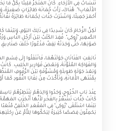
تَنْسَابُ فِي الأَرْجَاءِ. كَانَ المَتْجَرُ مَلِيئًا بِكُلِّ مَا يَخْط
الأَلْعَابِ!". هُنَاكَ، رَأَتْ جُمَانَة طَائِرَاتٍ صَغِيرَةً، وَدُمً
أَحْمَرَ جَمِيلًا، وَاشْتَرَتْ جَنَّات لِجُمَانَة طَائِرَةً نَفَّاثَ
لَكِنَّ الزِّحَامَ كَانَ شَدِيدًا فِي ذَلِكَ اليَوْمِ، وَبَيْنَمَا 
الصَّغِيرِ "رُوكِي". فُقِدَ الكَلْبُ بَيْنَ أَرْجُلِ النَّاسِ وَرُفُ
صَوْتِهَا، حَتَّى وَجَدَتْهُ يَقِفُ مَذْعُورًا خَلْفَ صَنَادِيقِ ا
تَابَعَتِ الفَتَاتَانِ جَوْلَتَهُمَا، فَانْتَقَلُوا إِلَى قِسْمِ 
وَالفَوَاكِهَ المُلَوَّنَةَ، وَبَعْضَ قَوَارِيرِ الحَلِيبِ. كَانَت
وَبَعْدَ جَوْلَةٍ طَوِيلَةٍ وَمُشَوِّقَةٍ بَيْنَ الرُّفُوفِ المُنَظ
بِمُنْتَهَى الأَمَانَةِ، وَتَأَكَّدَتْ مِنْ بَقَايَا النُّقُودِ كَمَا أَ
عِنْدَ بَابِ الخُرُوجِ، وَجَدُوا وَالِدَهُمْ يَنْتَظِرُهُمْ بَاسِمَ
كَانَتْ جَنَّات تَشْعُرُ بِالفَخْرِ لأَنَّهَا أَنْجَزَتِ المَهَمَّة
بَيْنَمَا اسْتَلْقَى "رُوكِي" فِي المَقْعَدِ الخَلْفِيِّ مُتْعَبًا 
يَحْمِلُونَ قِصَصًا كَثِيرَةً لِيَحْكُوهَا لِلأُمِّ عَنْ رِحْلَتِهِ