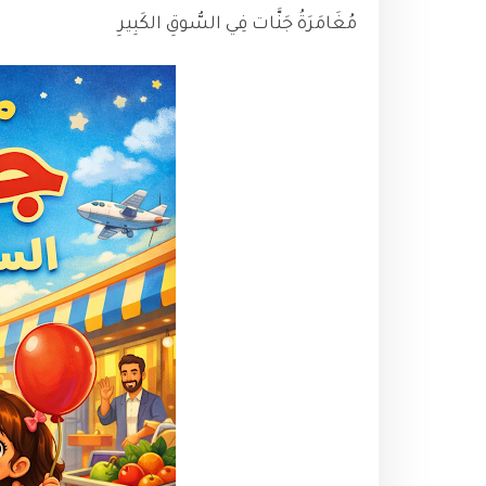
مُغَامَرَةُ جَنَّات فِي السُّوقِ الكَبِيرِ