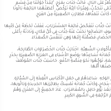
ُرُ عَلَى البَالِ. قَالَتْ جَنَّات بِمَرَحٍ: "لِنَبْدَأْ جَوْلَتَنَا مِنْ قِسْمِ
ى تَتَحَدَّثُ، وَفِئْرَانًا آلِيَّةً تَرْكُضُ. أَعْطَتْهُمَا البَائِعَةُ بَالُونًا
ةً كَانَتْ تَتَمَنَّاهَا، فَطَارَتِ الصَّغِيرَةُ مِنَ الفَرَحِ.
كَانَتْ جَنَّات تَتَفَحَّصُ قَائِمَةَ المَشْتَرَيَاتِ، غَفَلَتْ لَحْظَةً عَنْ كَلْبِهَا
وفِ البَضَائِعِ! بَحَثَتْ عَنْهُ جَنَّات فِي كُلِّ مَكَانٍ، وَنَادَتْهُ بِأَعْلَى
لخُضَارِ، فَضَمَّتْهُ إِلَيْهَا وَهِيَ تَتَنَفَّسُ الصُّعَدَاءَ.
المَأْكُولاتِ الشَّهِيَّةِ. اخْتَارَتْ جَنَّات الخُضْرَاوَاتِ الطَّازِجَةَ،
ْ جُمَانَة تُسَاعِدُهَا بِوَضْعِ الأَشْيَاءِ فِي العَرَبَةِ الصَّغِيرَةِ بِحَذَرٍ.
َّمَةِ، تَوَجَّهُوا نَحْوَ مِنَصَّةِ الدَّفْعِ. حَاسَبَتْ جَنَّات المُوَظَّفَ
وْصَتْهَا أُمُّهَا.
 الوَجْهِ. سَاعَدَهُمْ فِي حَمْلِ الأَكْيَاسِ الثَّقِيلَةِ إِلَى السَّيَّارَةِ.
َ بِنَجَاحٍ، وَكَانَتْ جُمَانَة تَمْسِكُ بِطَائِرَتِهَا الجَدِيدَةِ وَبَالُونِهَا،
بَعْدَ يَوْمٍ حَافِلٍ بِالمُغَامَرَاتِ. عَادَ الجَمِيعُ إِلَى المَنْزِلِ وَهُمْ
مْ الرَّائِعَةِ فِي السُّوقِ الكَبِيرِ.