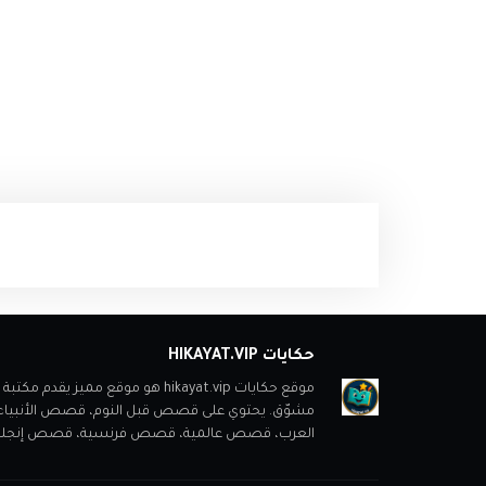
حكايات HIKAYAT.VIP
موقع حكايات hikayat.vip هو موقع
مشوّق. يحتوي على قصص قبل النوم، قصص الأنبي
العرب، قصص عالمية، قصص فرنسية، قصص إنجليزية، ب