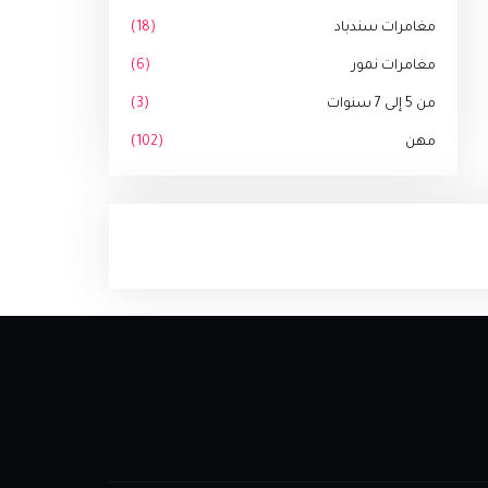
مغامرات سندباد
(18)
مغامرات نمور
(6)
من 5 إلى 7 سنوات
(3)
مهن
(102)