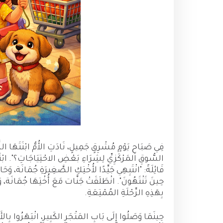
فِي صَبَاحِ يَوْمٍ مُشْرِقٍ جَمِيلٍ، نَادَتِ الأُمُّ ابْنَتَهَا الذ
السُّوقِ المَرْكَزِيِّ لِشِرَاءِ بَعْضِ الاحْتِيَاجَاتِ؟". ابْت
قَائِلَةً: "انْتَبِهِي جَيِّدًا لأُخْتِكِ الصَّغِيرَةِ جُمَانَة، وَح
حِينَ تَنْتَهُونَ". انْطَلَقَتْ جَنَّات مَعَ أُخْتِهَا جُمَانَة، وَتَ
بِهَذِهِ الرِّحْلَةِ المُمْتِعَةِ.
حِينَمَا وَصَلُوا إِلَى بَابِ المَتْجَرِ الكَبِيرِ، انْبَهَرُوا بِا