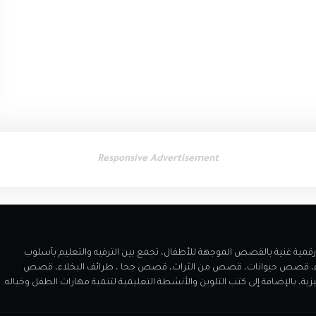
Responsive Advertisement
 مميز يقدم مكتبة رقمية غنية بالقصص الموجهة للأطفال، تجمع بين الترفيه والتعليم بأسلوب
اء، قصص حيوانات، قصص من الثراث، قصص جحا ، طرائف البخلاء، قصص
الإضافة إلى كتب التلوين والأنشطة التعليمية لتنمية مهارات الطفل وخياله.