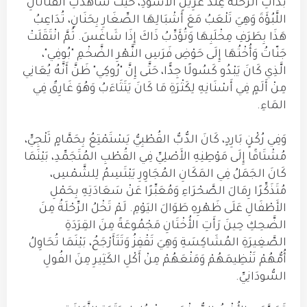
بَدَأَتِ الرِّحْلَةُ عِنْدَ عَرِينِ الأُسُودِ، حَيْثُ شَاهَدَتِ الفَتَاتَانِ
اللَّبُؤَةَ وَهِيَ تَلْعَبُ مَعَ أَشْبَالِهَا الصِّغَارِ بِحَنَانٍ، تُدَاعِبُ
هَذَا بِطَرَفِ مِخْلَبِهَا وَتُؤَدِّبُ ذَاكَ إِذَا شَاغَسَ. ثُمَّ انْتَقَلَتْ
جَنّاتُ وَأُخْتُهَا إِلَى حَوْضِ فَرَسِ النَّهْرِ الضَّخْمِ "بُوفِي"،
الَّذِي كَانَ يَبْدُو كَسُولًا جِدًّا، حَتَّى إِنَّ "رُوكِي" ظَنَّ أَنَّهُ يُعَانِي
مِنْ أَلَمٍ فِي أَسْنَانِهِ لِكَثْرَةِ مَا كَانَ يَتَثَاءَبُ وَهُوَ غَارِقٌ فِي
المَاءِ.
وَفِي رُكْنٍ بَارِدٍ، كَانَ الدُّبُّ القُطْبِيُّ يَسْتَمْتِعُ بِحَمَّامٍ ثَلْجِيٍّ،
مُشْتَاقًا إِلَى مَوْطِنِهِ الأَصْلِيِّ فِي القُطْبِ المُتَجَمِّدِ، بَيْنَمَا
كَانَ الجَمَلُ فِي المَكَانِ المُجَاوِرِ يَبْتَسِمُ لِلشَّمْسِ،
مُتَذَكِّرًا رِمَالَ الصَّحْرَاءِ وَمُعَبِّرًا عَنْ سَعَادَتِهِ بِحَمْلِ
الأَطْفَالِ عَلَى ظَهْرِهِ طَوَالَ اليَوْمِ. لَمْ تَخْلُ الرِّحْلَةُ مِنَ
الضَّحِكِ حِينَ رَأَتِ الأُخْتَانِ مَجْمُوعَةً مِنَ القِرَدَةِ
الصَّغِيرَةِ المُشَاكِسَةِ وَهِيَ تَقْفِزُ وَتَتَأَرْجَحُ، بَيْنَمَا تُحَاوِلُ
أُمُّهُمْ تَنْظِيمَهُمْ وَمَنْعَهُمْ مِنْ أَكْلِ الكَثِيرِ مِنَ الفُولِ
السُّودَانِيِّ.