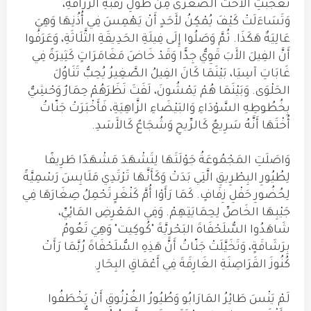
تَعَجَّبَتِ الأُخْتُ الصُّغْرَى مِنْ طُولِ رَقَبَةِ الزَّرَافَةِ،
وَتَسَاءَلَتْ كَيْفَ يُمْكِنُ لأَحَدٍ أَنْ يَهْمِسَ فِي أُذُنِهَا وَهِيَ
عَالِيَةٌ هَكَذَا. ثُمَّ وَصَلُوا إِلَى فِيلَةِ الحَدِيقَةِ الثَّلَاثَةِ، وَعَرَفُوا
أَنَّ الفِيلَ الأَبَ قَوِيٌّ جِدًّا وَقَدْ خَاضَ مَغَامَرَاتٍ كَثِيرَةً فِي
غَابَاتِ آسِيَا، بَيْنَمَا كَانَ الفِيلُ الصَّغِيرُ يُحِبُّ تَنَاوُلَ
الحَلْوَى. وَبَيْنَمَا هُمْ يَمْشُونَ، لَفَتَ نَظَرَهُمْ حِمَارٌ وَحْشِيٌّ
بِخُطُوطِهِ السَّوْدَاءِ وَالبَيْضَاءِ الزَّاهِيَةِ، فَأَخْبَرَتْ جَنّاتُ
أُخْتَهَا أَنَّهُ سَرِيعٌ كَالرِّيحِ وَشُجَاعٌ كَالأَسَدِ.
وَاصَلَتِ المَجْمُوعَةُ جَوْلَتَهَا لِتَشْهَدَ مَشْهَدًا طَرِيفًا
لِطُيُورِ البِطْرِيقِ الَّتِي بَدَتْ وَكَأَنَّهَا تَرْتَدِي مَلَابِسَ رَسْمِيَّةً
لِحُضُورِ حَفْلِ زِفَافٍ. كَمَا رَأَوْا أُمَّ كَنْغَرٍ تَحْمِلُ صِغَارَهَا فِي
جَيْبِهَا الخَاصِّ لِحِمَايَتِهِمْ. وَفِي المَعْرِضِ المَائِيِّ،
شَاهَدُوا السُّلَحْفَاةَ البَحْرِيَّةَ "كُوكِيت" وَهِيَ تَعُومُ
بِرَشَاقَةٍ، وَتَخَيَّلَتْ جَنّاتُ أَنَّ هَذِهِ السُّلَحْفَاةَ رُبَّمَا رَأَتْ
كُنُوزَ القَرَاصِنَةِ الغَارِقَةَ فِي أَعْمَاقِ البِحَارِ.
لَمْ يَنْسَ طَائِرُ المَارَابُو وَطُيُورُ الغُرْنُوقِ أَنْ يَخْطَفُوا