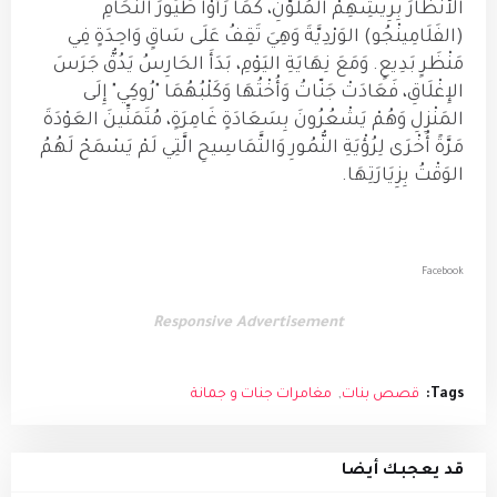
الأَنْظَارَ بِرِيشِهِمْ المُلَوَّنِ، كَمَا رَأَوْا طُيُورَ النُّحَامِ
(الفَلَامِينْجُو) الوَرْدِيَّةَ وَهِيَ تَقِفُ عَلَى سَاقٍ وَاحِدَةٍ فِي
مَنْظَرٍ بَدِيعٍ. وَمَعَ نِهَايَةِ اليَوْمِ، بَدَأَ الحَارِسُ يَدُقُّ جَرَسَ
الإِغْلَاقِ، فَعَادَتْ جَنّاتُ وَأُخْتُهَا وَكَلْبُهُمَا "رُوكِي" إِلَى
المَنْزِلِ وَهُمْ يَشْعُرُونَ بِسَعَادَةٍ غَامِرَةٍ، مُتَمَنِّينَ العَوْدَةَ
مَرَّةً أُخْرَى لِرُؤْيَةِ النُّمُورِ وَالتَّمَاسِيحِ الَّتِي لَمْ يَسْمَحْ لَهُمُ
الوَقْتُ بِزِيَارَتِهَا.
Facebook
Responsive Advertisement
Tags:
قصص بنات
مغامرات جنات و جمانة
قد يعجبك أيضا