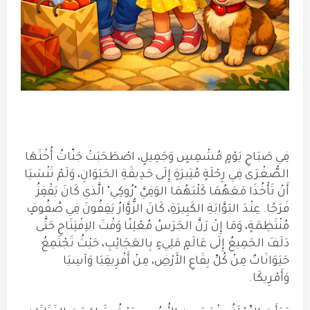
فِي صَبَاحِ يَوْمٍ مُشْمِسٍ وَجَمِيلٍ، اصْطَحَبَتْ جَنّاتُ أُخْتَهَا
الصُّغْرَى فِي رِحْلَةٍ مُثِيرَةٍ إِلَى حَدِيقَةِ الحَيَوَانِ، وَلَمْ تَنْسَيَا
أَنْ تَأْخُذَا مَعَهُمَا كَلْبَهُمَا الوَفِيَّ "رُوكِي" الَّذي كَانَ يَقْفِزُ
فَرَحًا. عِنْدَ البَوَّابَةِ الكَبِيرَةِ، كَانَ الزُّوَّارُ يَقِفُونَ فِي صُفُوفٍ
مُنْتَظِمَةٍ، وَمَا إِنْ رَنَّ الجَرَسُ مُعْلِنًا وَقْتَ الاِفْتِتَاحِ حَتَّى
دَلَفَ الجَمِيعُ إِلَى عَالَمٍ مَلِيءٍ بِالعَجَائِبِ، حَيْثُ تَجْتَمِعُ
حَيَوَانَاتٌ مِنْ كُلِّ بِقَاعِ الأَرْضِ، مِنْ أَفْرِيقِيَا وَآسِيَا
وَأَمْرِيكَا.