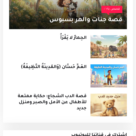
قصص بنات
قصة جنات والهر بسبوس
الحِمارُ لا يَقْرَأُ
العَمِّ حَسَّان (وَالمَدِينَةُ النَّظِيفَةُ)
قصة الدب الشجاع: حكاية ممتعة
للأطفال عن الأمل والصبر ومنزل
جديد
إشترك في قناتنا لليوتيوب