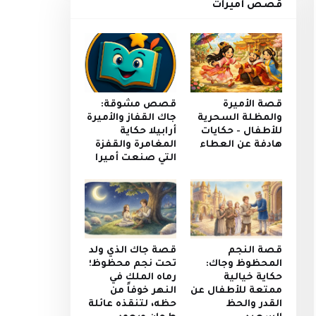
قصص أميرات
قصة الأميرة
قصص مشوقة:
والمظلة السحرية
جاك القفاز والأميرة
للأطفال - حكايات
أرابيلا حكاية
هادفة عن العطاء
المغامرة والقفزة
التي صنعت أميرا
قصة النجم
قصة جاك الذي ولد
المحظوظ وجاك:
تحت نجم محظوظ؛
حكاية خيالية
رماه الملك في
ممتعة للأطفال عن
النهر خوفاً من
القدر والحظ
حظه، لتنقذه عائلة