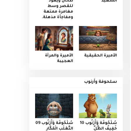
السعيد
طحان ويعود
للقصر وسط
مغامرة ممتعة
ومفاجأة مذهلة.
الأميرة الحقيقية
الأميرة والمرآة
العجيبة
سلحوفة وأرنوب
سُلْحُوفَة وَأَرْنُوب 10
سُلْحُوفَة وَأَرْنُوب 09
خَفِيفُ الظِّلِّ
الثَّعْلَبِ الْمَكَّارِ