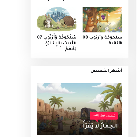
سلحوفة وأرنوب 08
سُلْحُوفَة وَأَرْنُوب 07
الأنانية
اللَّبيبُ بِالإِشارَةِ
يَفْهَمُ
أشهر القصص
قصص قبل النوم
الحِمارُ لا يَقْرَأُ