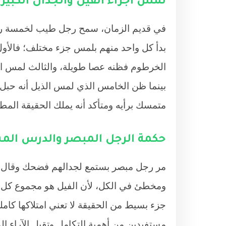
لمس أجزاء الفيل والجدال الكبير
في قديم الزمان، سمح رجل طيب لخمسة رج
بدأ كل واحد منهم بلمس جزء مختلف؛ فالأو
الخرطوم فظنه عصا طويلة، والثالث لمس ال
بينما ظن الخامس الذي لمس الذيل أنه حبل 
متمسك برأيه ومتأكد أنه يملك الحقيقة المط
حكمة الرجل المبصر والدرس الم
مر رجل مبصر بستمع لجدالهم فضحك وقال 
ومخطئ في الكل، لأن الفيل هو مجموع كل هذه
جزء بسيط من الحقيقة لا تعني امتلاكها كامل
مستفيدين من أهمية التكامل وتقبل الآراء ال