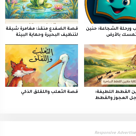
وب ورحلة الشجاعة: حنين
قصة الضفدع منقذ: مغامرة شيقة
تمسك بالأرض
لتنظيف البحيرة وحماية البيئة
ن القطط اللطيفة:
قصة الثعلب واللقلق الذكي
رجل العجوز والقطط
Responsive Advertis