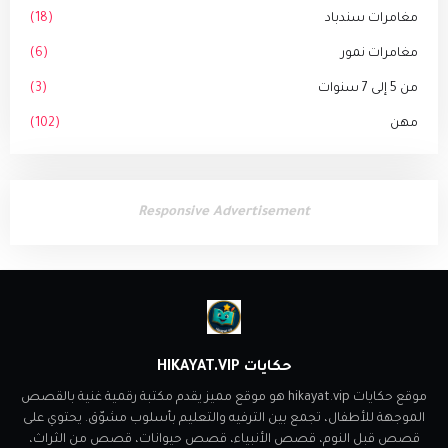
مغامرات سندباد
(18)
مغامرات نمور
(6)
من 5 إلى 7 سنوات
(3)
مهن
(102)
Responsive Advertisement
حكايات HIKAYAT.VIP
موقع حكايات hikayat.vip هو موقع مميز يقدم مكتبة رقمية غنية بالقصص
الموجهة للأطفال، تجمع بين الترفيه والتعليم بأسلوب مشوّق. يحتوي على
قصص قبل النوم، قصص الأنبياء، قصص حيوانات، قصص من الثراث،