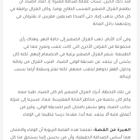
منذ ذلك الحين، نشأت علاقة صداقة مميزة؛ إذ اعتاد الصياد أن
يطعم الغزال الصغير العشب الطازج يوميا، وكان الغزال يرافقه في
كل مكان يذهب إليه، حتى أصبحا صديقين مقربين لا يفترقان في
رحلاتهما داخل الغابة.
وفي أحد الأيام، ذهب الغزال الصغير إلى حافة النهر، وهناك رأى
مجموعة من الغزلان الأخرى التي كانت تلعب وتمرح معا في
الطبيعة. شعر الغزال الصغير برغبة في الانضمام إليهم، لكنه كان
يخشى أن يبتعد عن صديقه الوفي الصياد. اقترب الغزال من رفاقه
وحاول القفز نحوهم ليلعب معهم، لكنه تعثر وسقط أرضا بسبب
ارتباكه.
في تلك اللحظة، أدرك الغزال الصغير كم كان الصياد طيبا معه،
وكم كان يحميه من مخاطر الغابة المفترسة. فعاد مسرعا إلى منزله
بجانب الصياد وهو يشعر بامتنان كبير لصديقه الوفي، وقرر من
أعماق قلبه ألا يبتعد عنه أبدا، مقدما درسا عظيما في الوفاء.
العبرة من القصة:
تعلمنا هذه القصة التربوية أن الوفاء والامتنان
هما أساس الصداقة الحقيقية، وأن من يحسن إلينا يستحق منا كل