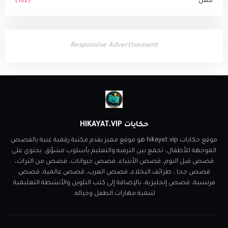
مهن
(102)
Responsive Advertisement
حكايات HIKAYAT.VIP
موقع حكايات hikayat.vip هو موقع مميز يقدم مكتبة رقمية غنية بالقصص
الموجهة للأطفال، تجمع بين الترفيه والتعليم بأسلوب مشوّق. يحتوي على
قصص قبل النوم، قصص الأنبياء، قصص حيوانات، قصص من الثراث،
قصص جحا ، طرائف البخلاء، قصص العرب، قصص عالمية، قصص
فرنسية، قصص إنجليزية، بالإضافة إلى كتب التلوين والأنشطة التعليمية
لتنمية مهارات الطفل وخياله.