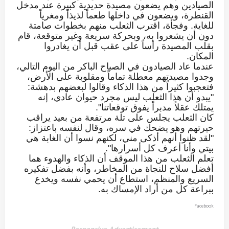
الصيادين وهم يضعون مصيدة حديدية كبيرة عند مدخل
القنطرة، ويضعون في داخلها طعماً لذيذاً ومغرياً
للغاية. وفجأة، اقترب الثعلب منهم بخطوات صامتة
دون أن يشعروا به، وبحركة سريعة وغير متوقعة، قام
بقلب المصيدة رأساً على عقب قبل أن يغادروا
المكان.
عندما عاد الصيادون في الصباح الباكر من اليوم التالي،
وجدوا مصيدتهم معطلة تماماً ومقلوبة على الأرض،
فتعجبوا كثيراً من هذا الذكاء وقالوا لبعضهم بدهشة:
"يبدو أن هذا الثعلب ليس مجرد حيوان عادي، إنه
يمتلك عقلاً مدبراً يفوق توقعاتنا".
كان الثعلب يجلس على تلة مرتفعة من بعيد يراقب
حيرتهم وهو يضحك في سره، وقال لنفسه باعتزاز:
"لقد ظنوا أنهم أذكى مني، لكنهم نسوا أن الغابة هي
بيتي وأنا أعرف كل أسرارها".
تعلم الثعلب من هذا الموقف أن الذكاء والهدوء هما
أفضل سلاح للنجاة من المخاطر، وأنه بفضل تفكيره
السريع والمنظم، استطاع أن يحمي نفسه ويخدع
ببراعة كل من أراد الإمساك به.
Facebook