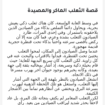
قصة الثعلب الماكر والمصيدة
في وسط الغابة الواسعة، كان هناك ثعلب ذكي يعيش
بحرية، ويحاول دائماً التملص بذكاء من الصيادين الذين
يلاحقونه باستمرار. وفي إحدى المرات، طارد
الصيادون الثعلب بشدة وعزم، فما كان منه إلا أن
ركض بأقصى سرعته واختبأ بذكاء تحت قنطرة حجرية
قديمة مهجورة.
عندما وصل الصيادون إلى المكان، لمحوا الثعلب
يختبئ تحت القنطرة، فبدأوا بالاقتراب والبحث عنه في
كل زاوية. لكن الثعلب كان سريع البديهة للغاية؛ حيث
قام بحيلة ذكية وسريعة، إذ أشار بمخالبه بثقة إلى جهة
بعيدة، وكأنه يخبرهم بوجود حيوان آخر يهرب مسرعاً
في ذلك الاتجاه.
انشغل الصيادون بالنظر بلهفة إلى الجهة التي أشار
إليها الثعلب، واستغل هو تلك اللحظة الذهبية ليهرب
بسرعة البرق ويختفي عن أنظارهم تماماً بين الأشجار
الكثيفة.
لكن الثعلب المغامر لم يكتفِ بنجاته تلك المرة، بل عاد
لاحقاً بحذر شديد ليراقب الصيادين من بعيد. رأى