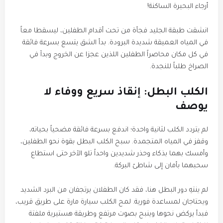
أرجاء البحيرة الساكنة!
​انشقت طبقة الجليد فجأة من تحت أقدام الطفلين، ليسقطا معاً
في المياه العميقة شديدة البرودة. بدأ الشق يتسع بسرعة فائقة
في كل مكان محاصراً الطفلين اللذين عجزا عن الخروج وبدآ في
الصراخ طلباً للنجدة.
​الكلب البطل: إنقاذ سريع ووفاء لا
يوصف
​لم يتردد الكلب لثانية واحدة؛ اندفع بسرعة فائقة مضحياً بحياته،
وقفز في المياه المتجمدة. سبح الكلب البطل بقوة نحو الطفلين،
وأمسك بهما بذكاء وحذر شديدين واحداً تلو الآخر حتى استطاع
سحبهما بأمان إلى شاطئ البركة.
​لم ينتهِ دور البطل هنا، فقد كان الطفلان يرتجفان من البرد الشديد
ويحتاجان لمساعدة فورية. لمح الكلب سيارة مارة على طريق قريب،
فبدأ يركض نحوها وينبح بصوت مرتفع وطريقة هستيرية ملفتة