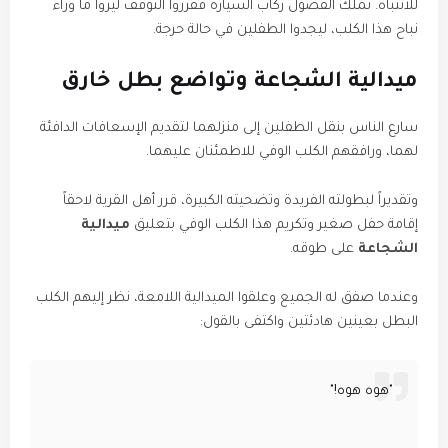
للانتباه. تملك الفضول ركاب السيارة فقرروا التوقف ليروا ما وراء
نباح هذا الكلب، ليجدوا الطفلين في حالة حرجة.
​ميدالية الشجاعة وتواضع بطل خارق
​سارع الناس بنقل الطفلين إلى منزلهما لتقديم الإسعافات الدافئة
لهما، ورافقهم الكلب الوفي للاطمئنان عليهما.
​وتقديراً لبطولته الفريدة وتضحيته الكبيرة، قرر أهل القرية لاحقاً
إقامة حفل صغير وتكريم هذا الكلب الوفي بتعليق
ميدالية
الشجاعة
على طوقه.
​وعندما صفق له الجميع وعلقوا الميدالية اللامعة، نظر إليهم الكلب
البطل بعينين هادئتين واكتفى بالقول:
​"هوه هوه!"