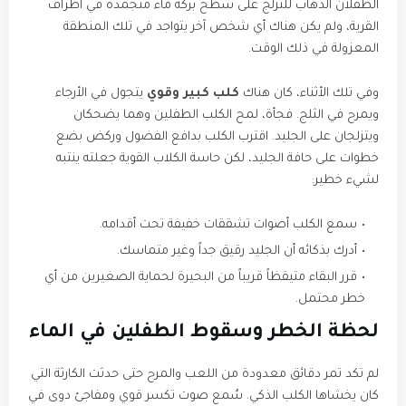
الطفلان الذهاب للتزلج على سطح بركة ماء متجمدة في أطراف
القرية، ولم يكن هناك أي شخص آخر يتواجد في تلك المنطقة
المعزولة في ذلك الوقت.
​وفي تلك الأثناء، كان هناك
كلب كبير وقوي
يتجول في الأرجاء
ويمرح في الثلج. فجأة، لمح الكلب الطفلين وهما يضحكان
ويتزلجان على الجليد. اقترب الكلب بدافع الفضول وركض بضع
خطوات على حافة الجليد، لكن حاسة الكلاب القوية جعلته ينتبه
لشيء خطير:
​سمع الكلب أصوات تشققات خفيفة تحت أقدامه.
​أدرك بذكائه أن الجليد رقيق جداً وغير متماسك.
​قرر البقاء متيقظاً قريباً من البحيرة لحماية الصغيرين من أي
خطر محتمل.
​لحظة الخطر وسقوط الطفلين في الماء
​لم تكد تمر دقائق معدودة من اللعب والمرح حتى حدثت الكارثة التي
كان يخشاها الكلب الذكي. سُمع صوت تكسر قوي ومفاجئ دوى في