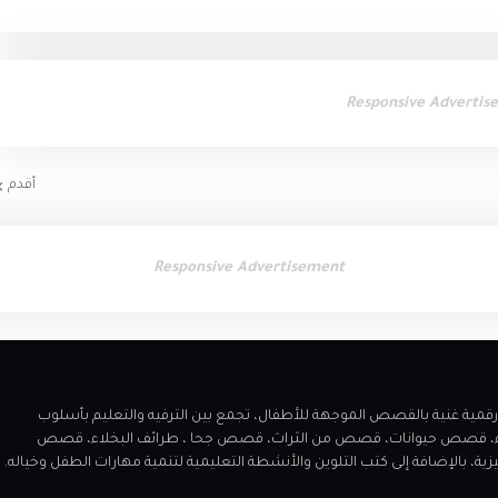
Responsive Advertis
أقدم
Responsive Advertisement
 مميز يقدم مكتبة رقمية غنية بالقصص الموجهة للأطفال، تجمع بين الترفيه والتعليم بأسلوب
اء، قصص حيوانات، قصص من الثراث، قصص جحا ، طرائف البخلاء، قصص
الإضافة إلى كتب التلوين والأنشطة التعليمية لتنمية مهارات الطفل وخياله.