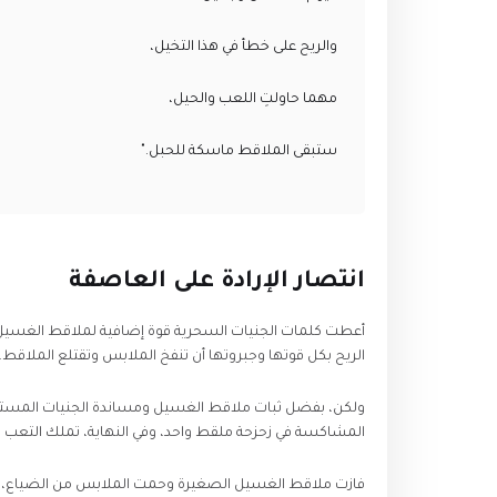
​والريح على خطأ في هذا التخيل،
​مهما حاولتِ اللعب والحيل،
​ستبقى الملاقط ماسكة للحبل."
​انتصار الإرادة على العاصفة
​أعطت كلمات الجنيات السحرية قوة إضافية لملاقط الغسيل
الريح بكل قوتها وجبروتها أن تنفخ الملابس وتقتلع الملاقط
​ولكن، بفضل ثبات ملاقط الغسيل ومساندة الجنيات المستمرة 
المشاكسة في زحزحة ملقط واحد، وفي النهاية، تملك التعب 
​فازت ملاقط الغسيل الصغيرة وحمت الملابس من الضياع، لت