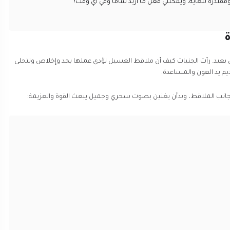
تدرة للغاية، ويمكنني فعل ما أريد تماماً وفي أي وقت!"
ة
بعيد. رأت الجنيات كيف أن ملاقط الغسيل تؤدي عملها بجد وإخلاص وتتحلى
يم يد العون والمساعدة.
جانب الملاقط، وبدأن يغنين بصوت سحري وجميل يبعث القوة والعزيمة: