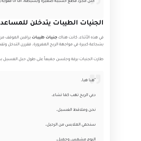
​"أنتن مجرد قطع خشبية صغيرة وبسيطة، أما أنا فقوية ومق
​الجنيات الطيبات يتدخلن للمساعد
​في هذه الأثناء، كانت هناك
جنيات طيبات
يراقبن الموقف من 
بشجاعة كبيرة في مواجهة الريح المغرورة، فقررن التدخل وتقد
​طارت الجنيات برقة وجلسن جميعاً على طول حبل الغسيل ب
​"هيا هيا،
​دعي الريح تهب كما تشاء،
​نحن وملاقط الغسيل،
​سنحمي الملابس من الرحيل،
​اليوم مشمس وجميل،