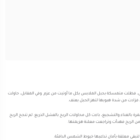
، فظلت متمسكة بحبل الملابس بكل ما أوتيت من عزم. وفي المقابل، حاولت
، فزادت من شدة هبوبها لتهز الحبل بعنف.
بالغناء والتشجيع، باءت كل محاولات الريح بالفشل الذريع. لم تنجح الريح
من الريح فهدأت وتراجعت معلنة هزيمتها.
بقى معلقة بأمان تداعبها خيوط الشمس الدافئة.