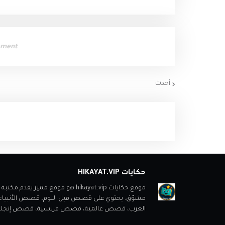
ement
أحدث
حكايات HIKAYAT.VIP
موقع حكايات hikayat.vip هو موقع
مشوّق. يحتوي على قصص قبل النوم، قصص الأنبي
العرب، قصص عالمية، قصص فرنسية، قصص إنجليزية، ب