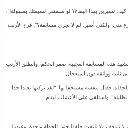
كيف تسيرين بهذا البطء؟ لو سبقتني لسبقتك بسهولة!".
 مني، ولكني أصبر. لم لا نجري مسابقة؟". فرح الأرنب
لتشهد هذه المسابقة العجيبة. صفر الحكم، وانطلق الأرنب
 ثابتة وواثقة دون استعجال.
حفاة، فقال لنفسه مستخفا بها: "لقد تركتها بعيدا جدا!
ليلة". واستلقى على الأعشاب لينام.
 لا تتوقف ولا تلتفت خلفها حتى للحظة واحدة. وعندما