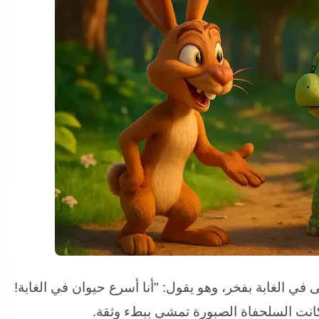
 في الغابة بفخر، وهو يقول: "أنا أسرع حيوان في الغابة!
 كانت السلحفاة الصبورة تمشي ببطء وثقة.