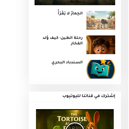
الحِمارُ لا يَقْرَأُ
رحلة الطين: كيف وُلد
الفخار
السندباد البحري
إشترك في قناتنا لليوتيوب