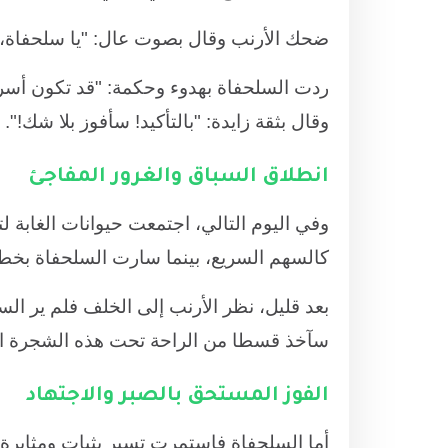
ضحك الأرنب وقال بصوت عال: "يا سلحفاة، 
ردت السلحفاة بهدوء وحكمة: "قد تكون أسرع
وقال بثقة زايدة: "بالتأكيد! سأفوز بلا شك!".
انطلاق السباق والغرور المفاجئ
وفي اليوم التالي، اجتمعت حيوانات الغابة 
كالسهم السريع، بينما سارت السلحفاة بخطى
بعد قليل، نظر الأرنب إلى الخلف فلم ير السل
سآخذ قسطا من الراحة تحت هذه الشجرة الظ
الفوز المستحق بالصبر والاجتهاد
أما السلحفاة فاستمرت تسير بثبات ومثابرة،