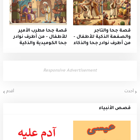
قصة جحا والتاجر
​قصة جحا مطرب الأمير
والصفعة الذكية للأطفال -
للأطفال - من أطرف نوادر
من أطرف نوادر جحا والذكاء
جحا الكوميدية والذكية
Responsive Advertisement
أحدث
أقدم
قصص الأنبياء