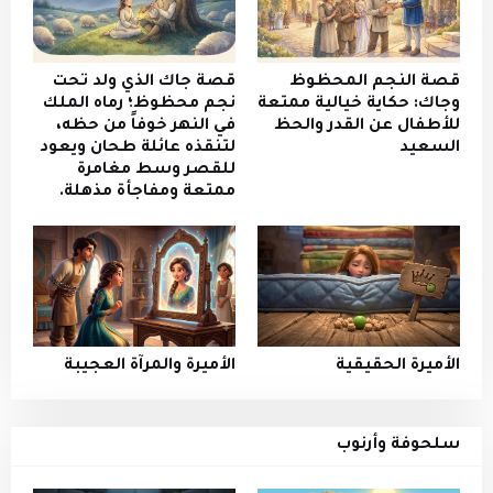
قصة النجم المحظوظ
قصة جاك الذي ولد تحت
وجاك: حكاية خيالية ممتعة
نجم محظوظ؛ رماه الملك
للأطفال عن القدر والحظ
في النهر خوفاً من حظه،
السعيد
لتنقذه عائلة طحان ويعود
للقصر وسط مغامرة
ممتعة ومفاجأة مذهلة.
الأميرة الحقيقية
الأميرة والمرآة العجيبة
سلحوفة وأرنوب