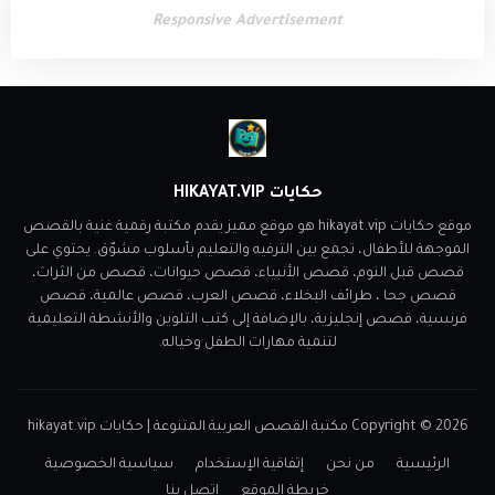
Responsive Advertisement
حكايات HIKAYAT.VIP
موقع حكايات hikayat.vip هو موقع مميز يقدم مكتبة رقمية غنية بالقصص
الموجهة للأطفال، تجمع بين الترفيه والتعليم بأسلوب مشوّق. يحتوي على
قصص قبل النوم، قصص الأنبياء، قصص حيوانات، قصص من الثراث،
قصص جحا ، طرائف البخلاء، قصص العرب، قصص عالمية، قصص
فرنسية، قصص إنجليزية، بالإضافة إلى كتب التلوين والأنشطة التعليمية
لتنمية مهارات الطفل وخياله.
2026
Copyright ©
مكتبة القصص العربية المتنوعة | حكايات hikayat.vip
الرئيسية
من نحن
إتفاقية الإستخدام
سياسية الخصوصية
خريطة الموقع
إتصل بنا