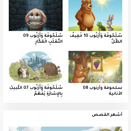
سُلْحُوفَة وَأَرْنُوب 10 خَفِيفُ
سُلْحُوفَة وَأَرْنُوب 09
الظِّلِّ
الثَّعْلَبِ الْمَكَّارِ
سلحوفة وأرنوب 08
سُلْحُوفَة وَأَرْنُوب 07 اللَّبيبُ
الأنانية
بِالإِشارَةِ يَفْهَمُ
أشهر القصص