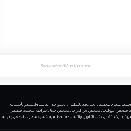
Responsive Advertisement
 مميز يقدم مكتبة رقمية غنية بالقصص الموجهة للأطفال، تجمع بين الترفيه والتعليم بأسلوب
اء، قصص حيوانات، قصص من الثراث، قصص جحا ، طرائف البخلاء، قصص
الإضافة إلى كتب التلوين والأنشطة التعليمية لتنمية مهارات الطفل وخياله.