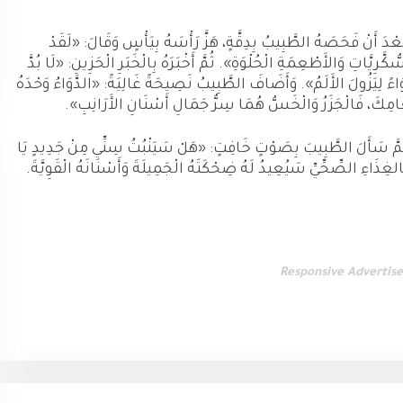
َعْدَ أَنْ فَحَصَهُ الطَّبِيبُ بِدِقَّةٍ، هَزَّ رَأْسَهُ بِيَأْسٍ وَقَالَ: «لَقَدْ
رِيَّاتِ وَالأَطْعِمَةِ الْحُلْوَةِ». ثُمَّ أَخْبَرَهُ بِالْخَبَرِ الْحَزِينِ: «لَا بُدَّ
 لِيَزُولَ الأَلَمُ». وَأَضَافَ الطَّبِيبُ نَصِيحَةً غَالِيَةً: «الدَّوَاءُ وَحْدَهُ
طَعَامِكَ، فَالْجَزَرُ وَالْخَسُّ هُمَا سِرُّ جَمَالِ أَسْنَانِ الأَرَانِبِ».
َ، ثُمَّ سَأَلَ الطَّبِيبَ بِصَوْتٍ خَافِتٍ: «هَلْ سَيَنْبُتُ سِنِّي مِنْ جَدِيدٍ يَا
الغِذَاءِ الصِّحِّيِّ سَيُعِيدُ لَهُ ضِحْكَتَهُ الْجَمِيلَةَ وَأَسْنَانَهُ الْقَوِيَّةَ.
Responsive Advertis