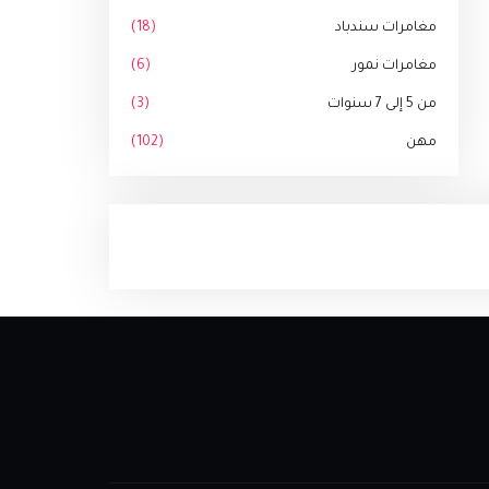
مغامرات سندباد
(18)
مغامرات نمور
(6)
من 5 إلى 7 سنوات
(3)
مهن
(102)