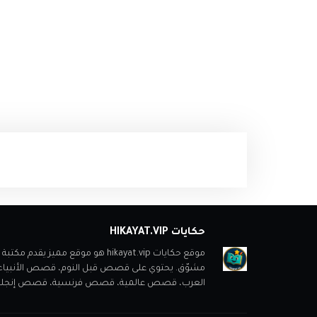
حكايات HIKAYAT.VIP
موقع حكايات hikayat.vip هو موقع
مشوّق. يحتوي على قصص قبل النوم، قصص الأنبي
العرب، قصص عالمية، قصص فرنسية، قصص إنجليزية، ب