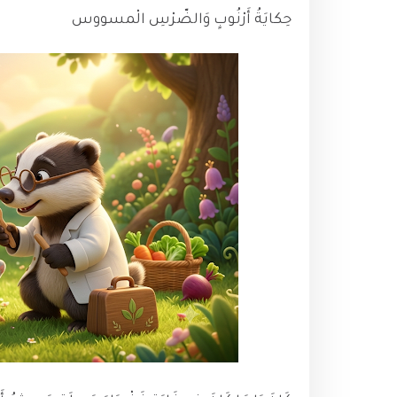
حِكايَةُ أَرْنُوبٍ وَالضّرْسِ الْمسووس