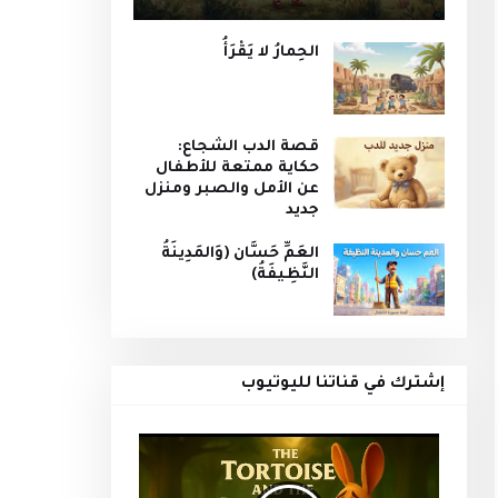
الحِمارُ لا يَقْرَأُ
قصة الدب الشجاع:
حكاية ممتعة للأطفال
عن الأمل والصبر ومنزل
جديد
العَمِّ حَسَّان (وَالمَدِينَةُ
النَّظِيفَةُ)
إشترك في قناتنا لليوتيوب