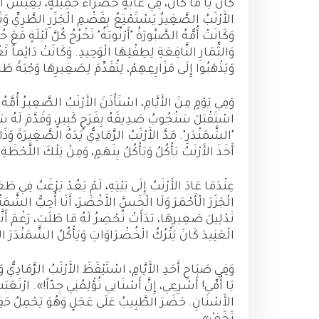
كَانَ يَا مَا كَانَ، فِي غَابَةٍ خَضْرَاءَ جَمِيلَةٍ، يَعِيشُ أَرْن
الأَرْنَبُ الصَّغِيرُ يَسْتَمْتِعُ بِقَضْمِ الْجَزَرِ الطَّرِيِّ وَ
وَكَانَتْ أُمُّهُ الصَّبُورَةُ "أَرْنُوبَةُ" تَخْرُجُ كُلَّ لَيْلَةٍ م
وَالثِّمَارِ النَّافِعَةِ لِطِفْلِهَا الْوَحِيدِ. وَكَانَتْ دَائِماً ت
وَيَذْهَبُوا إِلَى مَزَارِعِهِمْ، لِتُقَدِّمَ لِصَغِيرِهَا وَجْبَةً طَ
وَفِي يَوْمٍ مِنَ الأَيَّامِ، اسْتَأْذَنَ الأَرْنَبُ الصَّغِيرُ أُمّ
اسْتَقْبَلَ سَنْجُوبُ صَدِيقَهُ بِفَرَحٍ كَبِيرٍ، وَقَدَّمَ لَهُ سَلَّةً
"الشَّمَنْدَرِ". مَدَّ الأَرْنَبُ الرَّمَادِيُّ يَدَهُ الصَّغِيرَةَ وَذَاق
أَخَذَ الأَرْنَبُ يَأْكُلُ وَيَأْكُلُ بِنَهَمٍ، وَمِنْ تِلْكَ اللَّحْظَة
عِنْدَمَا عَادَ الأَرْنَبُ إِلَى بَيْتِهِ، لَمْ يَعُدْ يَرْغَبُ فِي طَعَا
الْجَزَرَ الْأَحْمَرَ وَلَا الْخَسَّ الأَخْضَرَ، أَنَا أُحِبُّ الشَّمَنْ
تَدْلِيلَ صَغِيرِهَا، بَدَأَتْ تُحْضِرُ لَهُ مَا طَلَبَ، رَغْمَ أَنَّه
الْعَنِيدَ كَانَ يَتْرُكُ الْخُضْرَاوَاتِ وَيَأْكُلُ الشَّمَنْدَرَ ال
وَفِي صَبَاحِ أَحَدِ الأَيَّامِ، اسْتَيْقَظَ الأَرْنَبُ الرَّمَادِيُّ 
يَا أُمِّي! أَسْرِعِي، إِنَّ أَسْنَانِي تُؤْلِمُنِي جِدّاً!». ارْتَعَب
الأَسْنَانِ. حَضَرَ الطَّبِيبُ عَلَى عَجَلٍ وَهُوَ يَحْمِلُ حَقِيبَتَ