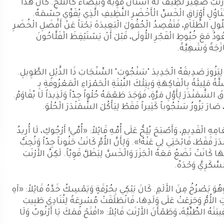
َبٌ صَغِيرٌ لَطِيفٌ لَهُ أَسْنَانٌ قَوِيَّةٌ وَبَيْضَاءُ كَالثَّلْجِ. كَانَ هَذَا
تَنَاوُلِ أَوْرَاقِ الْخَسِّ الْأَخْضَرِ النَّظِيفِ الَّذِي يُقَوِّي جِسْمَهُ.
َعَ حُلُولِ الظَّلَامِ، فَتَقْصِدُ الْحُقُولَ الْبَعِيدَةَ بَحْثاً عَنْ أَفْضَلِ الْخُضَرِ
َعُودُ مَعَ خُيُوطِ الْفَجْرِ الأُولَى، قَبْلَ أَنْ يَسْتَيْقِظَ الْفَلَّاحُونَ
ازَجَةً وَشَهِيَّةً.
َهُ لِيَزُورَ صَدِيقَهُ الْجَدِيدَ "سَنْجُوبَ" السِّنْجَابَ ذَا الذَّيْلِ الطَّوِيلِ.
 مَلِيئَةً بِالْفَاكِهَةِ وَبِتِلْكَ النَّبْتَةِ الْحَمْرَاءِ الْمَعْرُوفَةِ بِـ
َ الشَّمَنْدَرَ لِأَوَّلِ مَرَّةٍ، فَوَجَدَ طَعْمَهُ حُلْواً جِدّاً وَلَذِيذاً لَا يُقَاوَمُ.
ِ، صَارَ يَزُورُ سَنْجُوباً كَثِيراً فَقَطْ لِيَأْكُلَ الشَّمَنْدَرَ الْحُلْوَ.
مِهِ الْقَدِيمِ، وَأَصْبَحَ يُلِحُّ عَلَى أُمِّهِ قَائِلاً: «أُمِّي! أَرْجُوكِ، لَا أُرِيدُ
دَرَ فَقَطْ، فَابْحَثِي لِي عَنْهُ!». وَلِأَنَّ الأُمَّ كَانَتْ حَنُوناً جِدّاً وَتُحِبُّ
َا كَانَتْ تَضَعُ مَعَهُ الْجَزَرَ وَالْخَسَّ لِيَظَلَّ قَوِيّاً. لَكِنَّ الأَرْنَبَ
سَّكَرِيَّ وَحْدَهُ.
وَهُوَ يَصْرُخُ مِنَ الأَلَمِ. كَانَ يَبْكِي بِحُرْقَةٍ وَيَمْسِكُ خَدَّهُ قَائِلاً: «آهِ
َتِ الأُمُّ وَجَزِعَتْ عَلَى وَلَدِهَا، فَانْطَلَقَتْ مُسْرِعَةً لِتُنَادِيَ طَبِيبَ
هُ الطِّبِّيَّةَ، وَطَمْأَنَ الأَرْنَبَ قَائِلاً: «افْتَحْ فَمَكَ يَا أَرْنُوبُ وَلَا