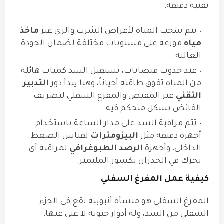
تقنية دقيقة:
يتم سحب المياه لأغراض الشرب والري عبر
مآخذ
مياه
موزعة على مستويات مختلفة لضمان الجودة
العالية.
عند حدوث فيضانات، يستقبل السد كميات هائلة
من المياه تفوق طاقته أحياناً، وهنا يبدأ دور
التدبير
التقني
عبر المفيض والمفرغ السفلي لتصريف
الفائض بشكل متحكم فيه.
تتم مراقبة السد على مدار الساعة باستخدام
أجهزة دقيقة مثل
البيزومترات
لقياس الضغط
الداخلي، وأجهزة
الرصد الطبوغرافي
لمراقبة أي
تحرك في الجدران بكسور المليمتر.
كيفية عمل المفرغ السفلي
المفرغ السفلي هو منشأة أنبوبية تقع في الجزء
السفلي من السد، وله أدوار حيوية لا غنى عنها: