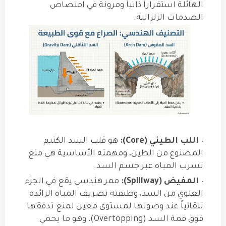
الهائلة استقراراً ذاتياً ومرونة في امتصاص
الصدمات الزلزالية.
اللب الطيني (Core):
هو قلب السد الكتيم
المصنوع من الطين، ومهمته الأساسية هي منع
تسرب المياه عبر جسم السد.
المفيض (Spillway):
ممر هندسي يقع في الجزء
العلوي من السد، وظيفته تصريف المياه الزائدة
تلقائياً عند وصولها لمستوى معين لمنع تدفقها
فوق قمة السد (Overtopping)، وهو ما يحمي