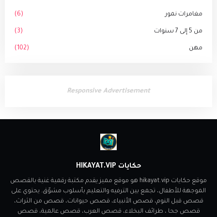
مغامرات نمور
(6)
من 5 إلى 7 سنوات
(3)
مهن
(102)
Responsive Advertisement
حكايات HIKAYAT.VIP
موقع حكايات hikayat.vip هو موقع مميز يقدم مكتبة رقمية غنية بالقصص
الموجهة للأطفال، تجمع بين الترفيه والتعليم بأسلوب مشوّق. يحتوي على
قصص قبل النوم، قصص الأنبياء، قصص حيوانات، قصص من الثراث،
قصص جحا ، طرائف البخلاء، قصص العرب، قصص عالمية، قصص