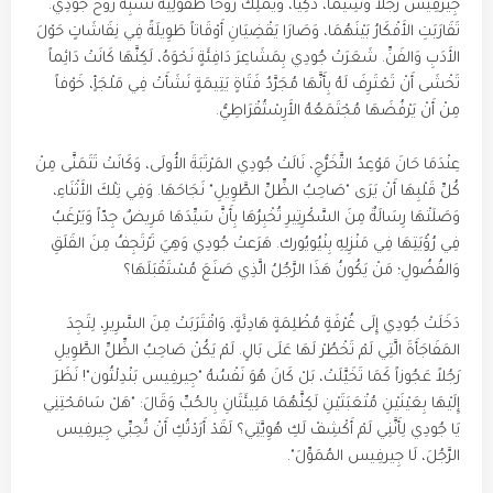
جِيرفِيس رَجُلاً وَسِيماً، ذَكِيّاً، وَيَمْلِكُ رُوحاً طُفُولِيَّةً تُشْبِهُ رُوحَ جُودِي.
تَقَارَبَتِ الأَفْكَارُ بَيْنَهُمَا، وَصَارَا يَقْضِيَانِ أَوْقَاتاً طَوِيلَةً فِي نِقَاشَاتٍ حَوْلَ
الأَدَبِ وَالفَنِّ. شَعَرَتْ جُودِي بِمَشَاعِرَ دَافِئَةٍ نَحْوَهُ، لَكِنَّهَا كَانَتْ دَائِماً
تَخْشَى أَنْ تَعْتَرِفَ لَهُ بِأَنَّهَا مُجَرَّدُ فَتَاةٍ يَتِيمَةٍ نَشَأَتْ فِي مَلْجَأٍ، خَوْفاً
مِنْ أَنْ يَرْفُضَهَا مُجْتَمَعُهُ الأَرِسْتُقْرَاطِيُّ.
عِنْدَمَا حَانَ مَوْعِدُ التَّخَرُّجِ، نَالَتْ جُودِي المَرْتَبَةَ الأُولَى، وَكَانَتْ تَتَمَنَّى مِنْ
كُلِّ قَلْبِهَا أَنْ يَرَى "صَاحِبُ الظِّلِّ الطَّوِيلِ" نَجَاحَهَا. وَفِي تِلْكَ الأَثْنَاءِ،
وَصَلَتْهَا رِسَالَةٌ مِنَ السَّكْرِتِيرِ تُخْبِرُهَا بِأَنَّ سَيِّدَهَا مَرِيضٌ جِدّاً وَيَرْغَبُ
فِي رُؤْيَتِهَا فِي مَنْزِلِهِ بِنْيُويُورك. هَرَعتْ جُودِي وَهِيَ تَرْتَجِفُ مِنَ القَلَقِ
وَالفُضُولِ؛ مَنْ يَكُونُ هَذَا الرَّجُلُ الَّذِي صَنَعَ مُسْتَقْبَلَهَا؟
دَخَلَتْ جُودِي إِلَى غُرْفَةٍ مُظْلِمَةٍ هَادِئَةٍ، وَاقْتَرَبَتْ مِنَ السَّرِيرِ، لِتَجِدَ
المَفَاجَأَةَ الَّتِي لَمْ تَخْطُرْ لَهَا عَلَى بَالٍ. لَمْ يَكُنْ صَاحِبُ الظِّلِّ الطَّوِيلِ
رَجُلاً عَجُوزاً كَمَا تَخَيَّلَتْ، بَلْ كَانَ هُوَ نَفْسُهُ "جِيرفِيس بَنْدِلْتُون"! نَظَرَ
إِلَيْهَا بِعَيْنَيْنِ مُتْعَبَتَيْنِ لَكِنَّهُمَا مَلِيئَتَانِ بِالحُبِّ وَقَالَ: "هَلْ سَامَحْتِنِي
يَا جُودِي لِأَنَّنِي لَمْ أَكْشِفْ لَكِ هُوِيَّتِي؟ لَقَدْ أَرَدْتُكِ أَنْ تُحِبِّي جِيرفِيس
الرَّجُلَ، لَا جِيرفِيس المُمَوِّلَ".