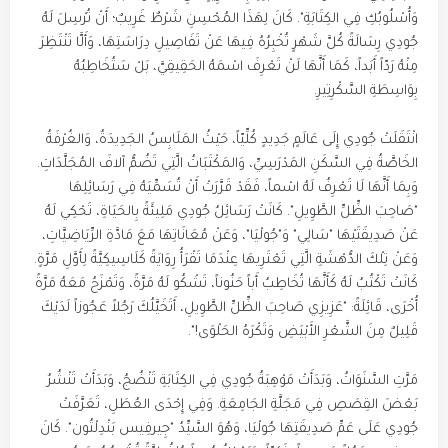
وَأُسْلُوبُكِ فِي الكِتَابَةِ". كَانَ لِهَذَا المُحْسِنِ شَرْطٌ غَرِيبٌ؛ أَنْ تُرْسِلَ لَهُ
جُودِي رِسَالَةً كُلَّ شَهْرٍ تُخْبِرُهُ فِيهَا عَنْ تَفَاصِيلِ دِرَاسَتِهَا، وَأَلَّا تَنْتَظِرَ
مِنْهُ رَدّاً أَبَداً، كَمَا أَنَّهَا لَنْ تَعْرِفَ اسْمَهُ الحَقِيقِيَّ، بَلْ سَتُخَاطِبُهُ
بِوَاسِطَةِ السَّكْرِتِيرِ.
انْتَقَلَتْ جُودِي إِلَى عَالَمٍ جَدِيدٍ كُلِّيّاً، حَيْثُ المَلَابِسُ الجَدِيدَةُ، وَالغُرْفَةُ
الخَاصَّةُ فِي السَّكَنِ المَدْرَسِيِّ، وَالمَكْتَبَاتُ الَّتِي تَضُمُّ آلافَ المُجَلَّدَاتِ.
وَبِمَا أَنَّهَا لَا تَعْرِفُ لَهُ اسْماً، فَقَدْ قَرَّرَتْ أَنْ تُسَمِّيَهُ فِي رَسَائِلِهَا
"صَاحِبَ الظِّلِّ الطَّوِيلِ". كَانَتْ رَسَائِلُ جُودِي مَلِيئَةً بِالحَيَاةِ، تَحْكِي لَهُ
عَنْ صَدِيقَتَيْهَا "سَالِي" وَ"جُولْيَا"، وَعَنْ مُعَانَاتِهَا مَعَ مَادَّةِ الرِّيَاضِيَّاتِ،
وَعَنْ تِلْكَ الدُّهْشَةِ الَّتِي تَعْتَرِيهَا عِنْدَمَا تَقْرَأُ رِوَايَةً كَلَاسِيكِيَّةً لِأَوَّلِ مَرَّةٍ.
كَانَتْ تَكْتُبُ لَهُ كَأَنَّهَا تُخَاطِبُ أَباً حَنُوناً، تَشْكُو لَهُ مَرَّةً، وَتَمْزَحُ مَعَهُ مَرَّةً
أُخْرَى، قَائِلَةً: "عَزِيزِي صَاحِبَ الظِّلِّ الطَّوِيلِ، أَتَخَيَّلُكَ رَجُلاً عَجُوزاً لَدَيْكَ
قَلِيلٌ مِنَ الشَّعْرِ الأَبْيَضِ وَتَكْرَهُ الحَلْوَى!".
مَرَّتِ السَّنَوَاتُ، وَبَدَأَتْ مَوْهِبَةُ جُودِي فِي الكِتَابَةِ تَنْضُجُ، وَبَدَأَتْ تَنْشُرُ
بَعْضَ القِصَصِ فِي مَجَلَّةِ الجَامِعَةِ. وَفِي إِحْدَى العُطَلِ، تَعَرَّفَتْ
جُودِي عَلَى عَمِّ صَدِيقَتِهَا جُولْيَا، وَهُوَ السَّيِّدُ "جِيرفِيس بَنْدِلْتُون". كَانَ