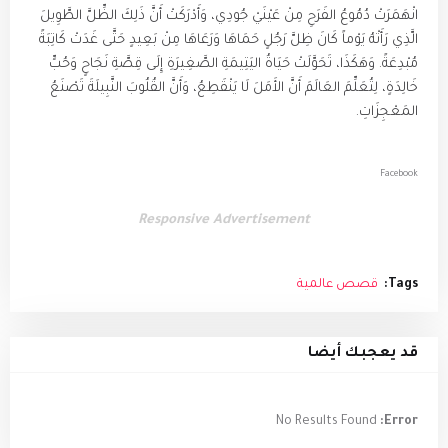
انْهَمَرَتْ دُمُوعُ الفَرَحِ مِنْ عَيْنَيْ جُودِي، وَأَدْرَكَتْ أَنَّ ذَلِكَ الظِّلَّ الطَّوِيلَ
الَّذِي رَأَتْهُ يَوْماً كَانَ ظِلَّ رَجُلٍ حَمَاهَا وَرَعَاهَا مِنْ بَعِيدٍ حَتَّى غَدَتْ كَاتِبَةً
مُبْدِعَةً. وَهَكَذَا، تَحَوَّلَتْ حَيَاةُ اليَتِيمَةِ الصَّغِيرَةِ إِلَى قِصَّةِ نَجَاحٍ وَحُبٍّ
خَالِدَةٍ، لِتُعَلِّمَ العَالَمَ أَنَّ الأَمَلَ لَا يَنْقَطِعُ، وَأَنَّ القُلُوبَ النَّبِيلَةَ تَصْنَعُ
المَعْجِزَاتِ.
Facebook
Responsive Advertisement
Tags:
قصص عالمية
قد يعجبك أيضا
No Results Found
Error: