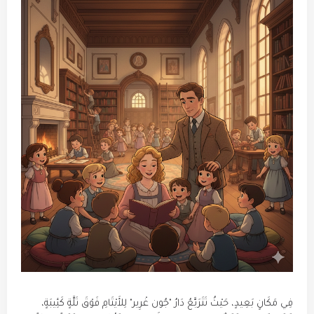
فِي مَكَانٍ بَعِيدٍ، حَيْثُ تَتَرَبَّعُ دَارُ "جُون غْرِير" لِلأَيْتَامِ فَوْقَ تَلَّةٍ كَئِيبَةٍ،