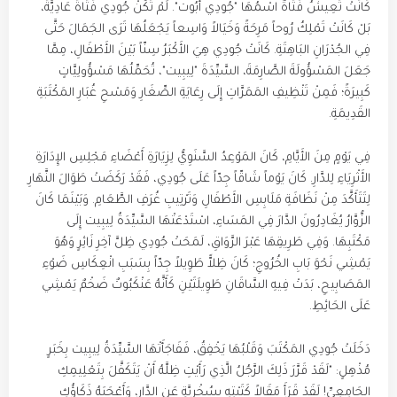
كَانَتْ تَعِيشُ فَتَاةٌ اسْمُهَا "جُودِي أَبُوت". لَمْ تَكُنْ جُودِي فَتَاةً عَادِيَّةً،
بَلْ كَانَتْ تَمْلِكُ رُوحاً مَرِحَةً وَخَيَالاً وَاسِعاً يَجْعَلُهَا تَرَى الجَمَالَ حَتَّى
فِي الجُدْرَانِ البَاهِتَةِ. كَانَتْ جُودِي هِيَ الأَكْبَرُ سِنّاً بَيْنَ الأَطْفَالِ، مِمَّا
جَعَلَ المَسْؤُولَةَ الصَّارِمَةَ، السَّيِّدَةَ "لِيبِيت"، تُحَمِّلُهَا مَسْؤُولِيَّاتٍ
كَبِيرَةً؛ فَمِنْ تَنْظِيفِ المَمَرَّاتِ إِلَى رِعَايَةِ الصِّغَارِ وَمَسْحِ غُبَارِ المَكْتَبَةِ
القَدِيمَةِ.
فِي يَوْمٍ مِنَ الأَيَّامِ، كَانَ المَوْعِدُ السَّنَوِيُّ لِزِيَارَةِ أَعْضَاءِ مَجْلِسِ الإِدَارَةِ
الأَثْرِيَاءِ لِلدَّارِ. كَانَ يَوْماً شَاقّاً جِدّاً عَلَى جُودِي، فَقَدْ رَكَضَتْ طَوَالَ النَّهَارِ
لِتَتَأَكَّدَ مِنْ نَظَافَةِ مَلَابِسِ الأَطْفَالِ وَتَرْتِيبِ غُرَفِ الطَّعَامِ. وَبَيْنَمَا كَانَ
الزُّوَّارُ يُغَادِرُونَ الدَّارَ فِي المَسَاءِ، اسْتَدْعَتْهَا السَّيِّدَةُ لِيبِيت إِلَى
مَكْتَبِهَا. وَفِي طَرِيقِهَا عَبْرَ الرَّوَاقِ، لَمَحَتْ جُودِي ظِلَّ آخِرِ زَائِرٍ وَهُوَ
يَمْشِي نَحْوَ بَابِ الخُرُوجِ؛ كَانَ ظِلاًّ طَوِيلاً جِدّاً بِسَبَبِ انْعِكَاسِ ضَوْءِ
المَصَابِيحِ، بَدَتْ فِيهِ السَّاقَانِ طَوِيلَتَيْنِ كَأَنَّهُ عَنْكَبُوتٌ ضَخْمٌ يَمْشِي
عَلَى الحَائِطِ.
دَخَلَتْ جُودِي المَكْتَبَ وَقَلْبُهَا يَخْفِقُ، فَفَاجَأَتْهَا السَّيِّدَةُ لِيبِيت بِخَبَرٍ
مُذْهِلٍ: "لَقَدْ قَرَّرَ ذَلِكَ الرَّجُلُ الَّذِي رَأَيْتِ ظِلَّهُ أَنْ يَتَكَفَّلَ بِتَعْلِيمِكِ
الجَامِعِيِّ! لَقَدْ قَرَأَ مَقَالاً كَتَبْتِهِ بِسُخْرِيَّةٍ عَنِ الدَّارِ، وَأَعْجَبَهُ ذَكَاؤُكِ