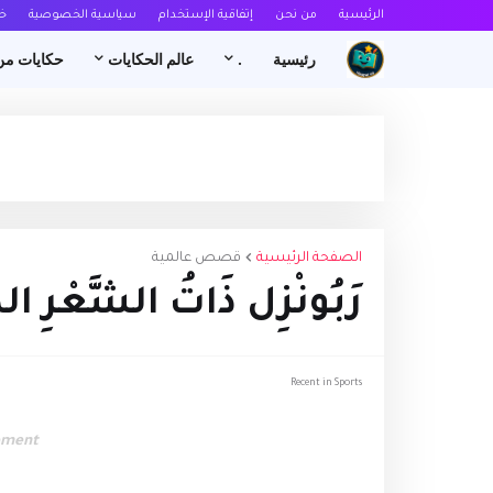
الرئيسية
من نحن
إتفاقية الإستخدام
سياسية الخصوصية
خ
رئيسية
.
عالم الحكايات
حكايات من
الصفحة الرئيسية
قصص عالمية
رَبُونْزِل ذَاتُ الشَّعْرِ الذَّ
Recent in Sports
ement