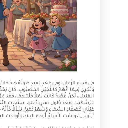
فِي قَدِيمِ الزَّمَانِ، وَفِي عَهْدٍ بَعِيدٍ طَوَتْهُ صَفَحَاتُ ا
وَتَجْرِي فِيهَا أَنْهَارٌ كَاللُّجَيْنِ المَصْبُوبِ. كَانَ يَحْكُ
العَيْشِ، لَكِنَّ غُصَّةً كَانَتْ تَمْلأُ قَلْبَيْهِمَا، فَقَدْ مَر
عَرْشَهُمَا. وَبَعْدَ طُولِ صَبْرٍ وَدُعَاءٍ، اسْتَجَابَ اللهُ لَ
عَيْنَانِ كَصَفَاءِ السَّمَاءِ وَشَعْرٌ ذَهَبِيٌّ يَتَلأْلأُ كَأَن
"رَبُونْزِل"، وَعَمَّتِ الأَفْرَاحُ أَرْجَاءَ البِلادِ، وَأُوقِدَتِ 