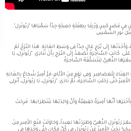
ِي قَصْرٍ كَبِيرٍ، وَرُزِقَا بِطِفْلَةٍ جَمِيلَةٍ جِدّاً سَمَّيَاهَا "رَبُونْزِل".
 مِثْلَ نُورِ الشَّمْسِ.
وَأَخَذَتْهَا إِلَى بُرْجٍ عَالٍ جِدّاً فِي وَسَطِ الغَابَةِ. هَذَا البُرْجُ لَمْ
لَى. كَانَتِ السَّاحِرَةُ تَصْعَدُ إِلَى البُرْجِ بِأَنْ تُنَادِيَ: "رَبُونْزِل، يَا
ْرَهَا الذَّهَبِيَّ لِتَتَسَلَّقَهُ السَّاحِرَةُ.
الغِنَاءَ لِلْعَصَافِيرِ. وَفِي يَوْمٍ مِنَ الأَيَّامِ، مَرَّ أَمِيرٌ شُجَاعٌ بِالغَابَةِ
ِيرُ حَتَّى رَحَلَتِ السَّاحِرَةُ، ثُمَّ نَادَى: "رَبُونْزِل، يَا رَبُونْزِل، أَنْزِلِي
رَهَا أَنَّهَا أَمِيرَةٌ حَقِيقِيَّةٌ وَأَنَّ وَالِدَيْهَا يَنْتَظِرَانِهَا. فَرِحَتْ
ْرَ رَبُونْزِل الذَّهَبِيَّ وَطَرَدَتْهَا بَعِيداً، وَحَاوَلَتْ مَنْعَ الأَمِيرِ مِنْ
ِّحْرِ! بَحَثَ الأَمِيرُ عَنْ رَبُونْزِل فِي كُلِّ مَكَانٍ حَتَّى وَجَدَهَا فِي