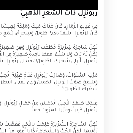
رَبُونْزِل ذاتُ الشَّعْرِ الذَّهَبِيِّ
فِي قَدِيمِ الزَّمَانِ، كَانَ هُنَاكَ مَلِكٌ وَمَلِكَةٌ يَعِيشَانِ ف
كَانَ لِرَبُونْزِل شَعْرٌ ذَهَبِيٌّ طَوِيلٌ وَسِحْرِيٌّ، يَلْمَعُ
لَكِنَّ سَاحِرَةً شِرِّيرَةً خَطَفَتْ رَبُونْزِل وَهِيَ صَغِيرَةٌ، 
يَكُنْ لَهُ بَابٌ وَلا سُلَّمٌ، فَقَطْ نَافِذَةٌ صَغِيرَةٌ فِي الأَعْ
رَبُونْزِل، أَنْزِلِي شَعْرَكِ الطَّوِيلَ!"، فَتُدْلِي رَبُونْزِل شَع
مَرَّتِ السَّنَوَاتُ، وَصَارَتْ رَبُونْزِل فَتَاةً طَيِّبَةً، تُحِبُّ 
وَسَمِعَ صَوْتَ رَبُونْزِل الجَمِيلَ وَهِيَ تُغَنِّي. انْتَظَرَ الأَم
شَعْرَكِ الطَّوِيلَ!".
عِنْدَمَا صَعَدَ الأَمِيرُ، انْدَهَشَ مِنْ جَمَالِ رَبُونْزِل، وَأَخْبَ
رَبُونْزِل كَثِيراً، وَقَرَّرَا الهَرُوبَ مَعاً.
لَكِنَّ السَّاحِرَةَ الشِّرِّيرَةَ عَلِمَتْ بِالأَمْرِ، فَقَصَّتْ شَع
رُؤْيَتِهَا. لَكِنَّ الحُبَّ وَالشَّجَاعَةَ كَانَا أَقْوَى مِنَ الس