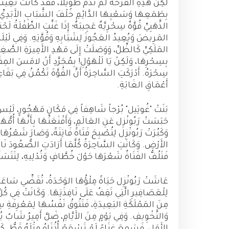
لَكِنَّ هَذِهِ الفَرْحَةَ لَمْ تَدُمْ طَوِيلاً، فَقَدْ كَانَتْ تَ
بِطَمَعِهَا وَسَعْيِهَا الدَّائِمِ خَلْفَ الشَّبَابِ الأَبَدِيِّ
الذَّهَبِيِّ قُوَّةٌ سِحْرِيَّةٌ عَجِيبَةٌ؛ إِذَا غَنَّتِ الطِّفْلَ
المَرِيضَ وَيُعِيدُ العَجُوزَ لِشَبَابِهِ وَقُوَّتِهِ. وَفِي لَيْلَ
المَلَكِيِّ كَالظِّلِّ، وَوَصَلَتْ إِلَى مَهْدِ الأَمِيرَةِ الصَّغِ
بِسِحْرِهَا، وَلَكِنْ يَا لَلْهَوْلِ! بِمُجَرَّدِ أَنْ لامَسَ المِقَصّ
سِحْرَهُ. أَدْرَكَتِ السَّاحِرَةُ أَنَّ القُوَّةَ تَكْمُنُ فِي بَقَ
أَعْمَاقِ الغَابَةِ.
بَنَتْ "غُوثِيل" بُرْجاً شَاهِقاً فِي مَكَانٍ مَهْجُورٍ، لَيْسَ لَ
حَبَسَتْ رَبُونْزِل عَنِ العَالَمِ، وَأَقْنَعَتْهَا بِأَنَّهَا أُمُّه
وَكَبُرَتْ رَبُونْزِل لِتُصْبِحَ فَتَاةً فَاتِنَةً، وَصَارَ شَعْرُهَا ال
الأَرْضِ. وَكَانَتِ السَّاحِرَةُ كُلَّمَا أَرَادَتِ الصُّعُودَ نَاد
فَتَلُفُّ الفَتَاةُ شَعْرَهَا حَوْلَ خُطَّافٍ وَتُدْلِيهِ، لِتَتَسَل
عَاشَتْ رَبُونْزِل حَيَاةً مِلْؤُهَا الوَحْدَةُ، تُقَضِّي سَاعَاتِ
لِلْعَصَافِيرِ الَّتِي تَقِفُ عَلَى نَافِذَتِهَا. وَكَانَتْ فِي كُل
مِنَ المَمْلَكَةِ البَعِيدَةِ، فَتَتُوقُ نَفْسُهَا لِمَعْرِفَةِ سِر
وَالتَّخْوِيفِ. وَفِي يَوْمٍ مِنَ الأَيَّامِ، ضَلَّ أَمِيرٌ شَابٌ 