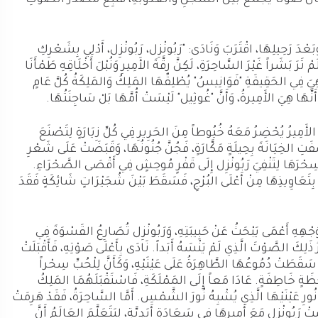
كَانَ صَوْتاً يَجْمَعُ بَيْنَ الشَّجَنِ وَالعُذُوبَةِ، فَتَبِعَ مَصْدَرَ الصَّوْتِ
َبَعْدَ رَحِيلِهَا، اقْتَرَبَ وَنَادَى: "رَبُونْزِل، رَبُونْزِل، أَدْلِي بِشَعْرِكِ
تَرَ بَشَراً غَيْرَ السَّاحِرَةِ، لَكِنَّ رِقَّةَ الأَمِيرِ وَنُبْلَ أَخْلَاقِهِ طَمْأَنَا
ي هِيَ فِي الحَقِيقَةِ "فَوَانِيسُ" يُطْلِقُهَا المَلِكُ وَالمَلِكَةُ كُلَّ عَامٍ
 أَنَّهَا هِيَ الأَمِيرةُ، وَأَنَّ "غُوثِيل" لَيْسَتْ أُمَّهَا بَلْ سَاجِنَتُهَا.
لأَمِيرُ يُحْضِرُ مَعَهُ خُيُوطاً مِنَ الحَرِيرِ فِي كُلِّ زِيَارَةٍ لِتَصْنَعَ
َفَتِ الخِيَانَةَ بِحِيلَةٍ مَكَّارَةٍ، فَجُنَّ جُنُونُهَا، وَقَبَضَتْ عَلَى شَعْرِ
 سِحْرَهَا لِتَنْفِيَ رَبُونْزِل إِلَى قَفْرٍ مُوحِشٍ فِي أَقْصَى الصَّحْرَاءِ.
تْهُ بِتَعَاوِيذِهَا مِنْ أَعْلَى البُرْجِ، فَسَقَطَ بَيْنَ شُجَيْرَاتٍ شَائِكَةٍ فَقَدَ
َجْهِهِ أَعْمَى يَبْحَثُ عَنْ حَبِيبَتِهِ، وَرَبُونْزِل تُصَارِعُ القَسْوَةَ فِي
ِكَ الصَّوْتَ الَّذِي لَمْ يَنْسَهُ أَبَداً. نَادَى بِأَعْلَى صَوْتِهِ، فَأَقْبَلَتْ
 سَقَطَتْ دُمُوعُهَا الطَّاهِرَةُ عَلَى عَيْنَيْهِ، وَكَأَنَّ لِلْحُبِّ سِحْراً
حْظَةٍ خَاطِفَةٍ. عَادَا مَعاً إِلَى المَمْلَكَةِ، فَاسْتَقْبَلَهُمَا المَلِكُ
 نُورِ عَيْنَيْهَا الَّذِي يُشْبِهُ نُورَ الشَّمْسِ. أَمَّا السَّاحِرَةُ، فَقَدْ هَرِمَتْ
تْ رَبُونْزِل مَعَ أَمِيرِهَا فِي سَعَادَةٍ أَبَدِيَّةٍ، لِيَتَعَلَّمَ العَالَمُ أَنَّ