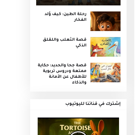
رحلة الطين: كيف وُلد
الفخار
قصة الثعلب واللقلق
الذكي
قصة جحا والحديد: حكاية
ممتعة ودروس تربوية
للأطفال عن الأمانة
والذكاء
إشترك في قناتنا لليوتيوب