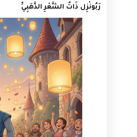
رَبُونْزِل ذَاتُ الشَّعْرِ الذَّهَبِيِّ