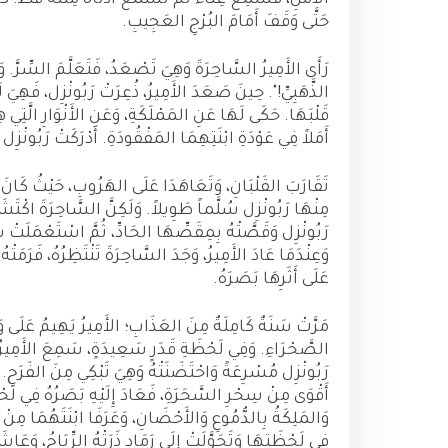
الأَمَلِ، فَسَمِعَ غِنَاءً لَمْ تَسْمَعْ أُذُنَاهُ مِثْلَهُ قَطُّ. 
حَتَّى وَقَفَ أَمَامَ البُرْجِ العَجِيبِ.
رَأَى الأَمِيرُ السَّاحِرَةَ وَهِيَ تَصْعَدُ، فَتَعَلَّمَ السِّرَّ. و
الذَّهَبِيِّ!". حِينَ صَعَدَ الأَمِيرُ، ذُعِرَتْ رَبُونْزِل، فَهِيَ لَمْ 
قَلْبَهَا. حَكَى لَهَا عَنِ المَمْلَكَةِ، وَعَنِ الأَنْوَارِ الَّتِ
أَمَلاً فِي عَوْدَةِ ابْنَتِهِمَا المَفْقُودَةِ. أَدْرَكَتْ رَبُونْزِل
تَقَارَبَ القَلْبَانِ، وَتَعَاهَدَا عَلَى الهَرُوبِ، حَيْثُ كَانَ ا
مِنْهَا رَبُونْزِل سُلَّماً طَوِيلاً. وَلَكِنَّ السَّاحِرَةَ اكْتَش
رَبُونْزِل وَقَصَّتْهُ بِمِقَصِّهَا الحَادِّ، ثُمَّ اسْتَعْمَلَتْ
وَعِنْدَمَا عَادَ الأَمِيرُ، وَجَدَ السَّاحِرَةَ تَنْتَظِرُهُ، فَرَمَ
عَلَى أَثَرِهَا بَصَرَهُ.
مَرَّتْ سَنَةٌ كَامِلَةٌ مِنَ العَذَابِ؛ الأَمِيرُ يَهِيمُ عَلَى و
الصَّحْرَاءِ. وَفِي لَحْظَةِ قَدَرٍ سَعِيدَةٍ، سَمِعَ الأَمِيرُ ذَل
رَبُونْزِل مُسْرِعَةً وَاحْتَضَنَتْهُ وَهِيَ تَبْكِي مِنَ الفَرَحِ.
أَقْوَى مِنْ سِحْرِ السَّحَرَةِ، فَعَادَ إِلَيْهِ بَصَرُهُ فِي لَ
وَالمَلِكَةُ بِالدُّمُوعِ وَالأَحْضَانِ، وَعَرَفَا ابْنَتَهُمَا مِنْ
فِي لَحْظَتِهَا وَتَحَوَّلَتْ إِلَى رَمَادٍ ذَرَتْهُ الرِّيَاحُ، وَعَاشَ