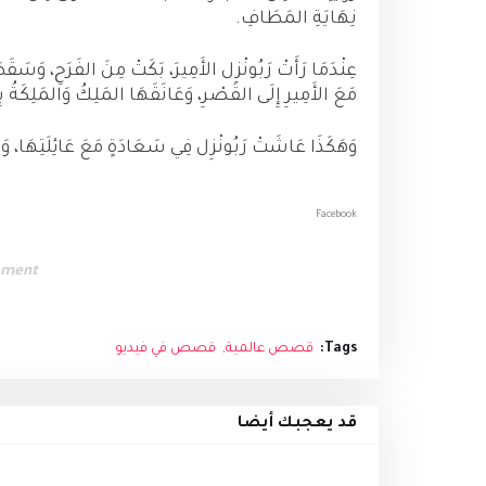
نِهَايَةِ المَطَافِ.
عِنْدَمَا رَأَتْ رَبُونْزِل الأَمِيرَ، بَكَتْ مِنَ الفَرَحِ، وَسَقَط
مَعَ الأَمِيرِ إِلَى القَصْرِ، وَعَانَقَهَا المَلِكُ وَالمَلِكَةُ بِق
وَهَكَذَا عَاشَتْ رَبُونْزِل فِي سَعَادَةٍ مَعَ عَائِلَتِهَا، وَتَعَ
Facebook
ement
Tags:
قصص عالمية
قصص في فيديو
قد يعجبك أيضا