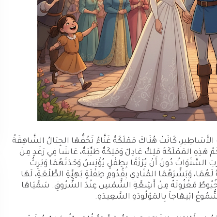
لأَسَاطِيرِ، كَانَتْ هُنَاكَ مَمْلَكَةٌ غَنَّاءُ تَحُفُّهَا الجِبَالُ الشَّاهِقَةُ
مُ هَذِهِ المَمْلَكَةَ مَلِكٌ عَادِلٌ وَمَلِكَةٌ طَيِّبَةٌ، عَاشَا فِي رَغَدٍ مِنَ
َّتِ السَّنَوَاتُ دُونَ أَنْ يُرْزَقَا بِطِفْلٍ يُؤْنِسُ وَحْدَتَهُمَا وَيَرِثُ
هُمَا، وَبَشَّرَهُمَا المُنَادِي بِقُدُومِ طِفْلَةٍ بَهِيَّةِ الطَّلْعَةِ، لَهَا
َّهُ خُيُوطٌ مَغْزُولَةٌ مِنْ أَشِعَّةِ الشَّمْسِ عِنْدَ الشُّرُوقِ. سَمَّيَاهَا
الشُّمُوعُ ابْتِهَاجاً بِالمَوْلُودَةِ السَّعِيدَةِ.