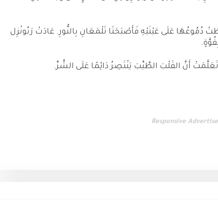
َتْ دُمُوعُهَا عَلَى عَيْنَيْهِ فَأَصْبَحَتَا تَلْمَعَانِ بِالنُّورِ. عَادَتْ رَبُونْزِل
ُوَّةٍ.
لَّمَتْ أَنَّ القَلْبَ الطَّيِّبَ يَنْتَصِرُ دَائِمًا عَلَى الشَّرِّ.
Responsive Advertis