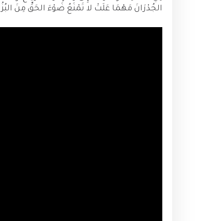
الجُدْرَانَ مَهْمَا عَلَتْ لا تَمْنَعُ ضَوْءَ الحَقِّ مِنَ البُزُ