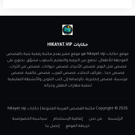
حكايات HIKAYAT.VIP
موقع حكايات hikayat.vip هو موقع مميز يقدم مكتبة رقمية غنية بالقصص
الموجهة للأطفال، تجمع بين الترفيه والتعليم بأسلوب مشوّق. يحتوي على
قصص قبل النوم، قصص الأنبياء، قصص حيوانات، قصص من الثراث،
قصص جحا ، طرائف البخلاء، قصص العرب، قصص عالمية، قصص
فرنسية، قصص إنجليزية، بالإضافة إلى كتب التلوين والأنشطة التعليمية
لتنمية مهارات الطفل وخياله.
2026
Copyright ©
مكتبة القصص العربية المتنوعة | حكايات hikayat.vip
الرئيسية
من نحن
إتفاقية الإستخدام
سياسية الخصوصية
خريطة الموقع
إتصل بنا