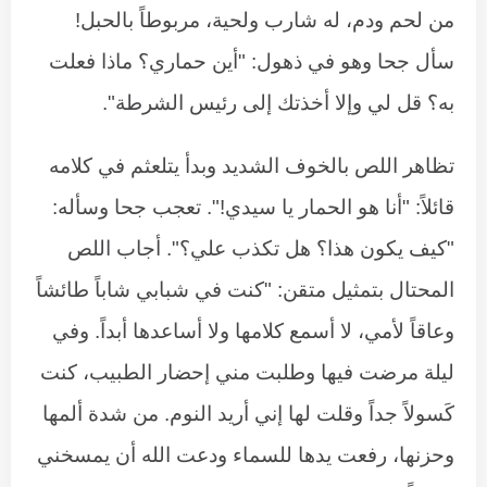
من لحم ودم، له شارب ولحية، مربوطاً بالحبل!
سأل جحا وهو في ذهول: "أين حماري؟ ماذا فعلت
به؟ قل لي وإلا أخذتك إلى رئيس الشرطة".
تظاهر اللص بالخوف الشديد وبدأ يتلعثم في كلامه
قائلاً: "أنا هو الحمار يا سيدي!". تعجب جحا وسأله:
"كيف يكون هذا؟ هل تكذب علي؟". أجاب اللص
المحتال بتمثيل متقن: "كنت في شبابي شاباً طائشاً
وعاقاً لأمي، لا أسمع كلامها ولا أساعدها أبداً. وفي
ليلة مرضت فيها وطلبت مني إحضار الطبيب، كنت
كَسولاً جداً وقلت لها إني أريد النوم. من شدة ألمها
وحزنها، رفعت يدها للسماء ودعت الله أن يمسخني