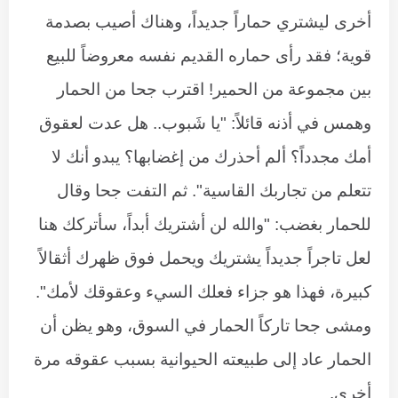
أخرى ليشتري حماراً جديداً، وهناك أصيب بصدمة
قوية؛ فقد رأى حماره القديم نفسه معروضاً للبيع
بين مجموعة من الحمير! اقترب جحا من الحمار
وهمس في أذنه قائلاً: "يا شَبوب.. هل عدت لعقوق
أمك مجدداً؟ ألم أحذرك من إغضابها؟ يبدو أنك لا
تتعلم من تجاربك القاسية". ثم التفت جحا وقال
للحمار بغضب: "والله لن أشتريك أبداً، سأتركك هنا
لعل تاجراً جديداً يشتريك ويحمل فوق ظهرك أثقالاً
كبيرة، فهذا هو جزاء فعلك السيء وعقوقك لأمك".
ومشى جحا تاركاً الحمار في السوق، وهو يظن أن
الحمار عاد إلى طبيعته الحيوانية بسبب عقوقه مرة
أخرى.