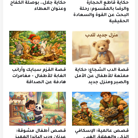
حكاية قاطع الحجارة
حكاية جلال.. بوصلة الكفاح
والرضا بالمقسوم: رحلة
وعنوان العطاء
البحث عن القوة والسعادة
الحقيقية
قصة الدب الشجاع: حكاية
قصة القزم سبايك وأرانب
ممتعة للأطفال عن الأمل
الغابة للأطفال - مغامرات
والصبر ومنزل جديد
هادفة عن الصداقة
قصص عالمية: الإسكافي
قصص أطفال مشوقة:
الذكي والعملاق الغبي
عدنان ودب الباندا المميز