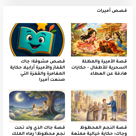
قصص أميرات
قصة الأميرة والمظلة
قصص مشوقة: جاك
السحرية للأطفال - حكايات
القفاز والأميرة أرابيلا حكاية
هادفة عن العطاء
المغامرة والقفزة التي
صنعت أميرا
قصة النجم المحظوظ
قصة جاك الذي ولد تحت
وجاك: حكاية خيالية ممتعة
نجم محظوظ؛ رماه الملك