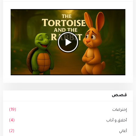
قصص
إختراعات
(19)
أخلاق و أداب
(4)
أغاني
(2)