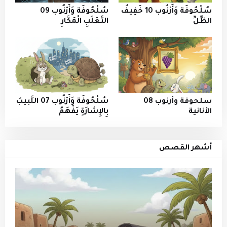
سُلْحُوفَة وَأَرْنُوب 10 خَفِيفُ
سُلْحُوفَة وَأَرْنُوب 09
الظِّلِّ
الثَّعْلَبِ الْمَكَّارِ
سلحوفة وأرنوب 08
سُلْحُوفَة وَأَرْنُوب 07 اللَّبيبُ
الأنانية
بِالإِشارَةِ يَفْهَمُ
أشهر القصص