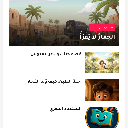
قصص قبل النوم
الحِمارُ لا يَقْرَأُ
قصة جنات والهر بسبوس
رحلة الطين: كيف وُلد الفخار
السندباد البحري