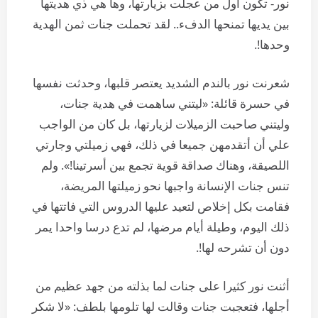
نور- تكون أول من عجلت بزيارتها، وها هي ذي هديتها
بين يديها تمنحها الدفء.. لقد تحملت جنات ثمن الهدية
وحدها!.
شعرنت نور بالندم الشديد يعتصر قلبها، وحدثت نفسها
في حسرة قائلة: «ليتني ساهمت في هدية جنات،
وليتني صاحبت الزميلات لزيارتها، بل كان من الواجب
علي أن أتقدمهن جميعا في ذلك، فهي زميلتي وجارتي
اللصيقة، وهناك صداقة قوية تجمع بين أسرتينا!». ولم
تنس جنات الإنسانة واجبها نحو زميلتها المريضة،
فقامت بكل إخلاص لتعيد عليها الدروس التي فاتتها في
ذلك اليوم، وطيلة أيام مرضها، لم تدع درسا واحدا يمر
دون أن تشرحه لها!.
أثنت نور كثيرا على جنات لما بذلته من جهد عظيم من
أجلها، فتعجبت جنات وقالت لها تلومها بلطف: «لا شكر