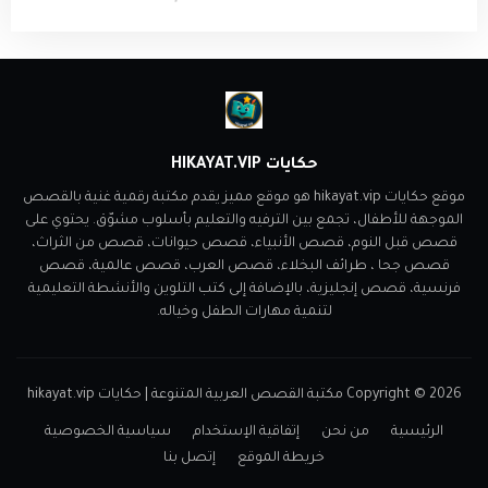
حكايات HIKAYAT.VIP
موقع حكايات hikayat.vip هو موقع مميز يقدم مكتبة رقمية غنية بالقصص
الموجهة للأطفال، تجمع بين الترفيه والتعليم بأسلوب مشوّق. يحتوي على
قصص قبل النوم، قصص الأنبياء، قصص حيوانات، قصص من الثراث،
قصص جحا ، طرائف البخلاء، قصص العرب، قصص عالمية، قصص
فرنسية، قصص إنجليزية، بالإضافة إلى كتب التلوين والأنشطة التعليمية
لتنمية مهارات الطفل وخياله.
2026
Copyright ©
مكتبة القصص العربية المتنوعة | حكايات hikayat.vip
الرئيسية
من نحن
إتفاقية الإستخدام
سياسية الخصوصية
خريطة الموقع
إتصل بنا