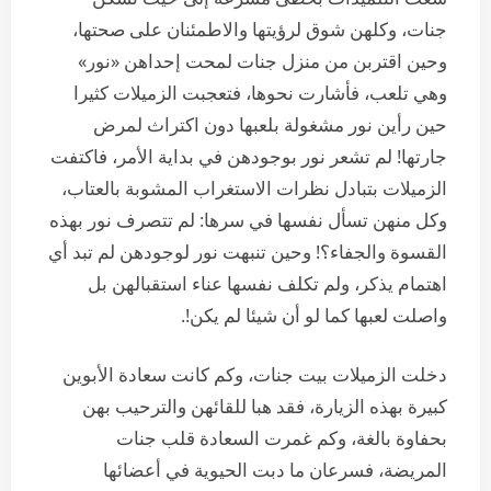
جنات، وكلهن شوق لرؤيتها والاطمئنان على صحتها،
وحين اقتربن من منزل جنات لمحت إحداهن «نور»
وهي تلعب، فأشارت نحوها، فتعجبت الزميلات كثيرا
حين رأين نور مشغولة بلعبها دون اكتراث لمرض
جارتها! لم تشعر نور بوجودهن في بداية الأمر، فاكتفت
الزميلات بتبادل نظرات الاستغراب المشوبة بالعتاب،
وكل منهن تسأل نفسها في سرها: لم تتصرف نور بهذه
القسوة والجفاء؟! وحين تنبهت نور لوجودهن لم تبد أي
اهتمام يذكر، ولم تكلف نفسها عناء استقبالهن بل
واصلت لعبها كما لو أن شيئا لم يكن!.
دخلت الزميلات بيت جنات، وكم كانت سعادة الأبوين
كبيرة بهذه الزيارة، فقد هبا للقائهن والترحيب بهن
بحفاوة بالغة، وكم غمرت السعادة قلب جنات
المريضة، فسرعان ما دبت الحيوية في أعضائها