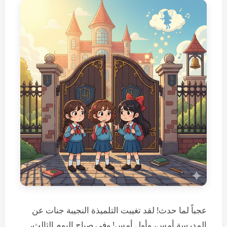
عجباً لما حدث! لقد تغيبت التلميذة النجيبة جنات عن
المدرسة أمس، وأول أمس! وفي صباح اليوم الثالث،