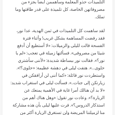
التلميذات حذو المعلمة وساهممن أيضا بجزء من
مصروفاتهن الخاصة، كل تلميذة على قدر طاقتها وما
تملك.
لقد ساهمت كل التلميذات في ثمن الهدية، عدا نور،
فقد رفضت المساهمة بشكل غريب! وأثناء فترة
الفسحة قالت لليلى والزميلات: «لا أستطيع أن أدفع
شيئا من مصروفى». فسألتها زميلة في تعجب: «لم يا
نور؟». فقالت نور ببساطة شديدة: «لأننى سأشتري
حلوى...». هتفت ليلى في دهشة عظيمة: «حلوى؟!».
واستطردت نور قائلة: «كما أننى لن أرافقكن في
زيارتكن إلى جنات..». فسألت ليلى في استغراب شديد:
«لا بد أن هنالك أمرا غاية في الأهمية يمنعك عن
الزيارة؟». وعادت نور تقول: «وهل هناك أهم من
استذكار الدروس؟». فرت عليها ليلى بأن هذه مشاركة
منا لزميلتنا المريضة ولن تستغرق الزيارة أكثر من