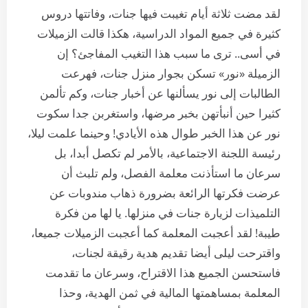
لقد مضت ثلاثة أيام تغيبت فيها جنات، وفاتتها دروس
كثيرة في جميع المواد الدراسية، هكذا قالت الزميلات
في أسى.. ترى ما سبب هذا التغيب المفاجئ؟ إن
الزميلة «نور» تسكن بجوار منزل جنات، فهرعت
الطالبات إلى نور يسألنها عن أخبار جنات، وكم تألمن
كثيرا حين أنبأتهن بخبر مرضها، واستغربن جدا سكوت
نور عن هذا الخبر طوال هذه الأيادي! وحينما علمت ليلا،
رئيسة اللجنة الاجتماعية، بالأمر لم تكصل أبدا، بل
سرعان ما استأذنت معلمة الفصل، ولم تلبث أن
عرضت فكرتها الرائعة بضرورة ذهاب مندوبات عن
التلميذات لزيارة جنات في منزلها. يا لها من فكرة
طيبة! لقد أعجبت المعلمة كما أعجبت الزميلات جميعا،
واقترحت ليلى أيضا تقديم هدية رقيقة لجنات،
فاستحسن الجميع هذا الاقتراح، وسرعان ما تقدمت
المعلمة بمساهمتها المالية في ثمن الهدية، وحذا