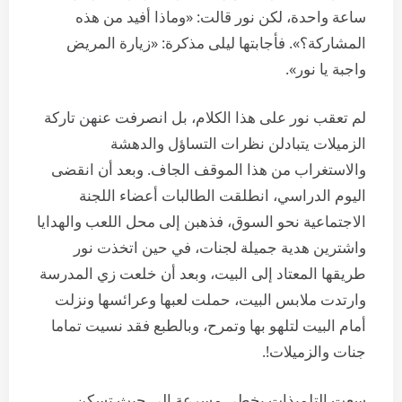
ساعة واحدة، لكن نور قالت: «وماذا أفيد من هذه
المشاركة؟». فأجابتها ليلى مذكرة: «زيارة المريض
واجبة يا نور».
لم تعقب نور على هذا الكلام، بل انصرفت عنهن تاركة
الزميلات يتبادلن نظرات التساؤل والدهشة
والاستغراب من هذا الموقف الجاف. وبعد أن انقضى
اليوم الدراسي، انطلقت الطالبات أعضاء اللجنة
الاجتماعية نحو السوق، فذهبن إلى محل اللعب والهدايا
واشترين هدية جميلة لجنات، في حين اتخذت نور
طريقها المعتاد إلى البيت، وبعد أن خلعت زي المدرسة
وارتدت ملابس البيت، حملت لعبها وعرائسها ونزلت
أمام البيت لتلهو بها وتمرح، وبالطبع فقد نسيت تماما
جنات والزميلات!.
سعت التلميذات بخطى مسرعة إلى حيث تسكن