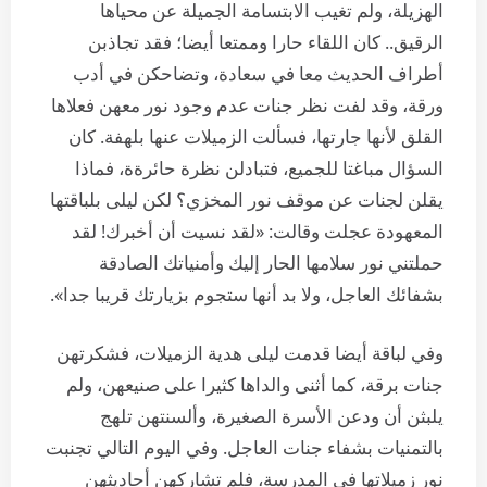
الهزيلة، ولم تغيب الابتسامة الجميلة عن محياها
الرقيق.. كان اللقاء حارا وممتعا أيضا؛ فقد تجاذبن
أطراف الحديث معا في سعادة، وتضاحكن في أدب
ورقة، وقد لفت نظر جنات عدم وجود نور معهن فعلاها
القلق لأنها جارتها، فسألت الزميلات عنها بلهفة. كان
السؤال مباغتا للجميع، فتبادلن نظرة حائرةة، فماذا
يقلن لجنات عن موقف نور المخزي؟ لكن ليلى بلباقتها
المعهودة عجلت وقالت: «لقد نسيت أن أخبرك! لقد
حملتني نور سلامها الحار إليك وأمنياتك الصادقة
بشفائك العاجل، ولا بد أنها ستجوم بزيارتك قريبا جدا».
وفي لباقة أيضا قدمت ليلى هدية الزميلات، فشكرتهن
جنات برقة، كما أثنى والداها كثيرا على صنيعهن، ولم
يلبثن أن ودعن الأسرة الصغيرة، وألسنتهن تلهج
بالتمنيات بشفاء جنات العاجل. وفي اليوم التالي تجنبت
نور زميلاتها في المدرسة، فلم تشاركهن أحاديثهن