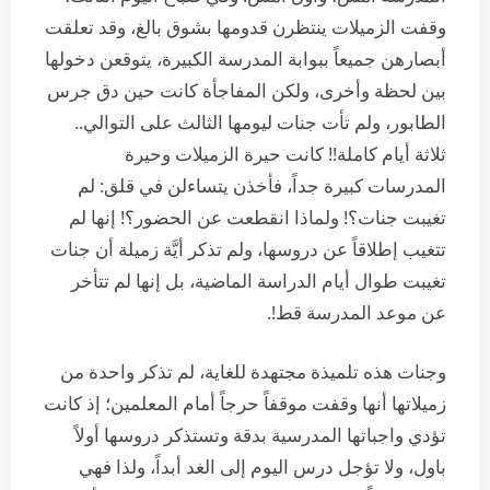
وقفت الزميلات ينتظرن قدومها بشوق بالغ، وقد تعلقت
أبصارهن جميعاً ببوابة المدرسة الكبيرة، يتوقعن دخولها
بين لحظة وأخرى، ولكن المفاجأة كانت حين دق جرس
الطابور، ولم تأت جنات ليومها الثالث على التوالي..
ثلاثة أيام كاملة!! كانت حيرة الزميلات وحيرة
المدرسات كبيرة جداً، فأخذن يتساءلن في قلق: لم
تغيبت جنات؟! ولماذا انقطعت عن الحضور؟! إنها لم
تتغيب إطلاقاً عن دروسها، ولم تذكر أيَّة زميلة أن جنات
تغيبت طوال أيام الدراسة الماضية، بل إنها لم تتأخر
عن موعد المدرسة قط!.
وجنات هذه تلميذة مجتهدة للغاية، لم تذكر واحدة من
زميلاتها أنها وقفت موقفاً حرجاً أمام المعلمين؛ إذ كانت
تؤدي واجباتها المدرسية بدقة وتستذكر دروسها أولاً
باول، ولا تؤجل درس اليوم إلى الغد أبداً، ولذا فهي