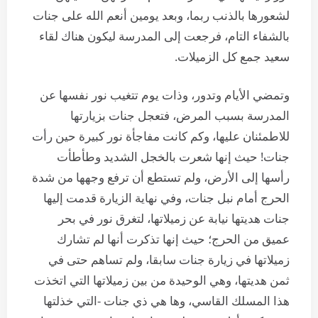
لشعورها بالذنب ربما، وبعد يومين أنعم الله على جنات
بالشفاء التام، فرجعت إلى المدرسة ليكون هناك لقاء
سعيد جمع كل الزميلات.
وتمضي الأيام وتدور، وذات يوم تتغيب نور نفسها عن
المدرسة بسبب المرض، فتعجل جنات بزيارتها
للاطمئنان عليها، وكم كانت مفاجأة نور كبيرة حين رأت
جنات! حيث إنها شعرت بالخجل الشديد وطأطأت
رأسها إلى الأرض، ولم تستطع أن ترفع وجهها من شدة
الحرج أمام نبل جنات، وفي نهاية الزيارة قدمت إليها
جنات هديتها نيابة عن زميلاتها، لتغرق نور في بحر
عميق من الحرج؛ حيث إنها تذكرت أنها لم تشارك
زميلاتها في زيارة جنات سابقا، ولم تساهم حتى في
ثمن هديتها، وهي الوحيدة من بين زميلاتها التي اتخذت
هذا المسلك القاسي، وها هي ذي جنات -التي خذلتها