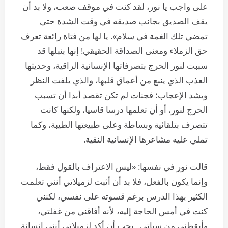
على واجب يا نور، لقد كنت في موقف صعب، ولا بد أن
يقف الصديق بجانب صديقه في وقت الشدة حتى
تمضي تلك الغمة في سلام». يا لها من فتاة رائعة تعرف
حق الزملاء ومعنى الصداقة الحقيقي! إنها بنبلها قد
سببت لنور الحرج بتصرفاتها الإنسانية الراقية، وحديثها
العذب الذي ينبع من أعماق قلبها، والذي يلفت النظر
ويشد الإعجاب؛ فجنات لم تكن تقصد أبدا أن تسبب
الحرج لنور، أو أن تعلمها درسا قاسيا، ولكنها كانت
تتصرف بتلقائية وبساطة وعلى طبيعتها الطيبة، وكما
تملي عليه مشاعرها الإنسانية النقية.
قالت نور في نفسها: «ليس الاعتراف بالقول فقط،
وإنما يكون بالفعل، فلا بد أن أثبت لزميلاتي أنني تعلمت
الكثير بهذا الدرس برغم قسوته على نفسي، لكنني
كنت في أمس الحاجة إليه، لأنه أفاقني من غفلتي،
وأيقظني من سباتي.. يجب أن أكد لزميلاتي أنني إنسانة