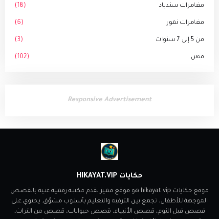
مغامرات سندباد
(18)
مغامرات نمور
(6)
من 5 إلى 7 سنوات
(3)
مهن
(102)
Responsive Advertisement
حكايات HIKAYAT.VIP
موقع حكايات hikayat.vip هو موقع مميز يقدم مكتبة رقمية غنية بالقصص
الموجهة للأطفال، تجمع بين الترفيه والتعليم بأسلوب مشوّق. يحتوي على
قصص قبل النوم، قصص الأنبياء، قصص حيوانات، قصص من الثراث،