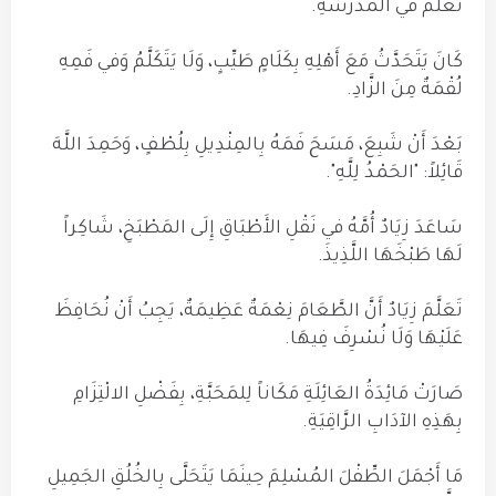
تَعَلَّمَ في المَدْرَسَةِ.
كَانَ يَتَحَدَّثُ مَعَ أَهْلِهِ بِكَلَامٍ طَيِّبٍ، وَلَا يَتَكَلَّمُ وَفي فَمِهِ
لُقْمَةٌ مِنَ الزَّادِ.
بَعْدَ أَنْ شَبِعَ، مَسَحَ فَمَهُ بِالمِنْدِيلِ بِلُطْفٍ، وَحَمِدَ اللَّهَ
قَائِلاً: "الحَمْدُ لِلَّهِ".
سَاعَدَ زِيَادٌ أُمَّهُ في نَقْلِ الأَطْبَاقِ إِلَى المَطْبَخِ، شَاكِراً
لَهَا طَبْخَهَا اللَّذِيذَ.
تَعَلَّمَ زِيَادٌ أَنَّ الطَّعَامَ نِعْمَةٌ عَظِيمَةٌ، يَجِبُ أَنْ نُحَافِظَ
عَلَيْهَا وَلَا نُسْرِفَ فِيهَا.
صَارَتْ مَائِدَةُ العَائِلَةِ مَكَاناً لِلمَحَبَّةِ، بِفَضْلِ الالْتِزَامِ
بِهَذِهِ الآدَابِ الرَّاقِيَةِ.
مَا أَجْمَلَ الطِّفْلَ المُسْلِمَ حِينَمَا يَتَحَلَّى بِالخُلُقِ الجَمِيلِ