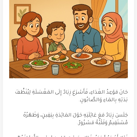
حَانَ مَوْعِدُ الغَدَاءِ، فَأَسْرَعَ زِيَادٌ إِلَى المَغْسَلَةِ لِيُنَظِّفَ
يَدَيْهِ بِالمَاءِ وَالصَّابُونِ.
جَلَسَ زِيَادٌ مَعَ عَائِلَتِهِ حَوْلَ المَائِدَةِ بِيَقِينٍ، وَظَهْرُهُ
مُسْتَقِيمٌ وَقَلْبُهُ مَسْرُورٌ.