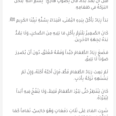
قَبْلَ أَنْ يَمُدَّ يَدَهُ، قَالَ بِصَوْتٍ هَادِئٍ: "بِسْمِ اللَّهِ" لِتَحُلَّ
البَرَكَةُ في طَعَامِهِ.
بَدَأَ زِيَادٌ يَأْكُلُ بِيَدِهِ اليُمْنَى، اقْتِدَاءً بِسُنَّةِ نَبِيِّنَا الكَرِيمِ ﷺ.
كَانَ الصَّغِيرُ يَلْتَزِمُ بِأَكْلِ مَا يَلِيهِ مِنَ الصَّحْنِ، وَلَا يَمُدُّ
يَدَهُ لِجِهَةِ الآخَرِينَ.
مَضَغَ زِيَادٌ الطَّعَامَ جَيِّداً وَفَمُهُ مُغْلَقٌ، دُونَ أَنْ يُصْدِرَ
صَوْتاً لَا يَلِيقُ.
لَمْ يَعِبْ زِيَادٌ الطَّعَامَ قَطُّ، فَإِنْ أَحَبَّهُ أَكَلَهُ، وَإِنْ لَمْ
يَشْتَهِهِ تَرَكَهُ بِأَدَبٍ.
كَانَ يَنْتَظِرُ حَتَّى يَبْرُدَ الطَّعَامُ قَلِيلاً، وَلَا يَنْفُخُ فِيهِ أَبَداً
لِيُبَرِّدَهُ.
شَرِبَ المَاءَ عَلَى ثَلَاثِ دَفَعَاتٍ وَهُوَ جَالِسٌ، تَمَاماً كَمَا