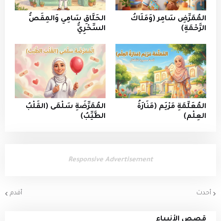
المُمَرِّضِ سَامِر (وَمَلَاكُ
الحَلَّاقِ سَامِي وَالمِقَصُّ
الرَّحْمَةِ)
السِّحْرِيُّ
المُعَلِّمَةِ مَرْيَم (مَنَارَةُ
المُمَرِّضَةِ سَلْمَى (القَلْبُ
العِلْم)
الطَّيِّبُ)
Responsive Advertisement
أحدث
أقدم
قصص الأنبياء