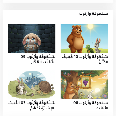
سلحوفة وأرنوب
سُلْحُوفَة وَأَرْنُوب 10 خَفِيفُ
سُلْحُوفَة وَأَرْنُوب 09
الظِّلِّ
الثَّعْلَبِ الْمَكَّارِ
سلحوفة وأرنوب 08
سُلْحُوفَة وَأَرْنُوب 07 اللَّبيبُ
الأنانية
بِالإِشارَةِ يَفْهَمُ