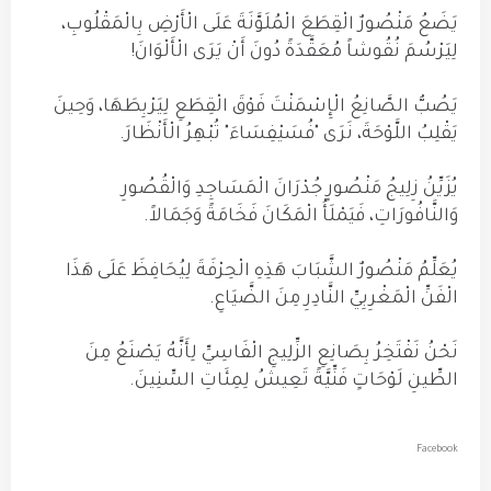
يَضَعُ مَنْصُورٌ الْقِطَعَ الْمُلَوَّنَةَ عَلَى الْأَرْضِ بِالْمَقْلُوبِ،
لِيَرْسُمَ نُقُوشاً مُعَقَّدَةً دُونَ أَنْ يَرَى الْأَلْوَانَ!
يَصُبُّ الصَّانِعُ الْإِسْمَنْتَ فَوْقَ الْقِطَعِ لِيَرْبِطَهَا، وَحِينَ
يَقْلِبُ اللَّوْحَةَ، نَرَى "فُسَيْفِسَاءَ" تُبْهِرُ الْأَنْظَارَ.
يُزَيِّنُ زِلِيجُ مَنْصُورٍ جُدْرَانَ الْمَسَاجِدِ وَالْقُصُورِ
وَالنَّافُورَاتِ، فَيَمْلَأُ الْمَكَانَ فَخَامَةً وَجَمَالاً.
يُعَلِّمُ مَنْصُورٌ الشَّبَابَ هَذِهِ الْحِرْفَةَ لِيُحَافِظَ عَلَى هَذَا
الْفَنِّ الْمَغْرِبِيِّ النَّادِرِ مِنَ الضَّيَاعِ.
نَحْنُ نَفْتَخِرُ بِصَانِعِ الزِّلِيجِ الْفَاسِيِّ لِأَنَّهُ يَصْنَعُ مِنَ
الطِّينِ لَوْحَاتٍ فَنِّيَّةً تَعِيشُ لِمِئَاتِ السِّنِينَ.
Facebook