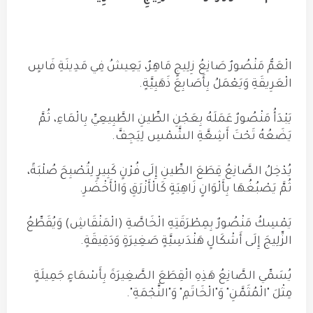
الْعَمُّ مَنْصُورٌ صَانِعُ زِلِيجٍ مَاهِرٌ، يَعِيشُ فِي مَدِينَةِ فَاسٍ
الْعَرِيقَةِ وَيَعْمَلُ بِأَصَابِعَ ذَهَبِيَّةٍ.
يَبْدَأُ مَنْصُورٌ عَمَلَهُ بِعَجْنِ الطِّينِ الطَّبِيعِيِّ بِالْمَاءِ، ثُمَّ
يَضَعُهُ تَحْتَ أَشِعَّةِ الشَّمْسِ لِيَجِفَّ.
يُدْخِلُ الصَّانِعُ قِطَعَ الطِّينِ إِلَى فُرْنٍ كَبِيرٍ لِتُصْبِحَ صُلْبَةً،
ثُمَّ يَصْبُغُهَا بِأَلْوَانٍ زَاهِيَةٍ كَالْأَزْرَقِ وَالْأَخْضَرِ.
يَمْسِكُ مَنْصُورٌ بِمِطْرَقَتِهِ الْخَاصَّةِ (الْمَنْقَاشِ) وَيُقَطِّعُ
الزِّلِيجَ إِلَى أَشْكَالٍ هَنْدَسِيَّةٍ صَغِيرَةٍ وَدَقِيقَةٍ.
يُسَمِّي الصَّانِعُ هَذِهِ الْقِطَعَ الصَّغِيرَةَ بِأَسْمَاءٍ جَمِيلَةٍ
مِثْلَ "الْمُثَمَّنِ" وَ"الْخَاتَمِ" وَ"النَّجْمَةِ".