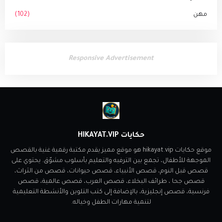
مهن
(102)
Responsive Advertisement
حكايات HIKAYAT.VIP
موقع حكايات hikayat.vip هو موقع مميز يقدم مكتبة رقمية غنية بالقصص
الموجهة للأطفال، تجمع بين الترفيه والتعليم بأسلوب مشوّق. يحتوي على
قصص قبل النوم، قصص الأنبياء، قصص حيوانات، قصص من الثراث،
قصص جحا ، طرائف البخلاء، قصص العرب، قصص عالمية، قصص
فرنسية، قصص إنجليزية، بالإضافة إلى كتب التلوين والأنشطة التعليمية
لتنمية مهارات الطفل وخياله.