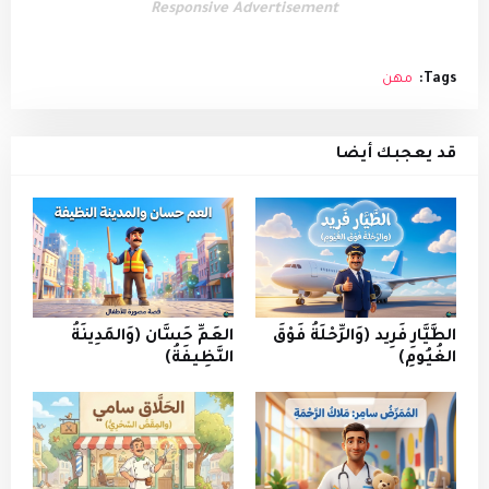
Responsive Advertisement
Tags:
مهن
قد يعجبك أيضا
الطَّيَّارِ فَرِيد (وَالرِّحْلَةُ فَوْقَ
العَمِّ حَسَّان (وَالمَدِينَةُ
الغُيُومِ)
النَّظِيفَةُ)