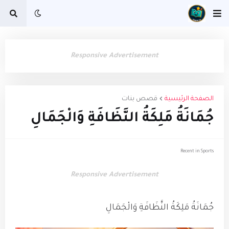
Responsive Advertisement
الصفحة الرئيسية
قصص بنات
جُمَانَةُ مَلِكَةُ النَّظَافَةِ وَالْجَمَالِ
Recent in Sports
Responsive Advertisement
جُمَانَةُ مَلِكَةُ النَّظَافَةِ وَالْجَمَالِ