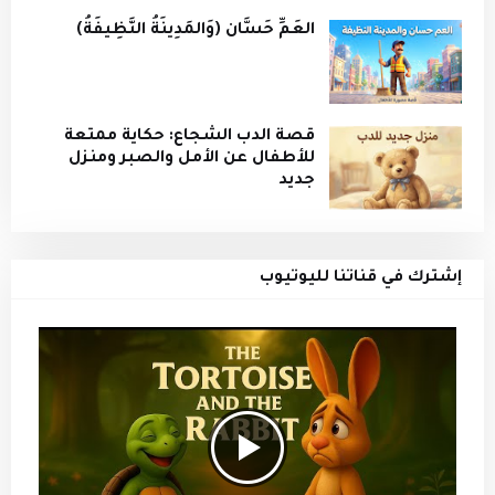
العَمِّ حَسَّان (وَالمَدِينَةُ النَّظِيفَةُ)
قصة الدب الشجاع: حكاية ممتعة
للأطفال عن الأمل والصبر ومنزل
جديد
إشترك في قناتنا لليوتيوب