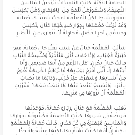
النَّظَافَةِ الذَّكِيَّةِ. كَانَتِ التِّلْمِيذَاتُ يَرْتَدِينَ الْمَلَابِسَ
النَّظِيفَةَ، وَشُعُورُهُنَّ تَلْمَعُ مِنَ الِاهْتِمَامِ، وَهُنَّ يَجْلِسْنَ
بِثِقَةٍ وَنَشَاطٍ. لَكِنَّ الْمُعَلِّمَةَ لَمَحَتْ تِلْمِيذَتَهَا جُمَانَةَ
وَقَدْ تَرَكَتْ مَقْعَدَهَا بِجِوَارِ صَدِيقَتِهَا حَنَانَ لِتَجْلِسَ
وَحِيدَةً فِي آخِرِ الْفَصْلِ، مُحَاوِلَةً أَنْ تَتَوَارَى عَنِ الْأَنْظَارِ.
سَأَلَتِ الْمُعَلِّمَةُ حَنَانَ عَنْ سَبَبِ تَغَيُّرِ حَالِ جُمَانَةَ، فَهِيَ
كَثِيرَةُ الْغِيَابِ، وَإِذَا جَاءَتْ تَأْتِي مُتَأَخِّرَةً وَمُتَّسِخَةَ الثِّيَابِ.
قَالَتْ حَنَانُ بِحُزْنٍ: "عَلَى الرَّغْمِ مِنْ أَنَّهَا صَدِيقَتِي وَأَنَا
أُحِبُّهَا، إِلَّا أَنَّنِي أَفْرَحُ لِغِيَابِهَا؛ فَالرَّوَائِحُ الْكَرِيهَةُ تَفُوحُ
مِنْ أَسْنَانِهَا، وَشَعْرُهَا غَيْرُ مُرَتَّبٍ، وَدَائِمًا مَا تُصَابُ
بِالْبَرْدِ. وَالْجَمِيعُ يَبْتَعِدُ عَنْهَا وَلَا يَلْعَبُ مَعَهَا". فَقَرَّرَتِ
الْمُعَلِّمَةُ أَنْ تَزُورَهَا فِي مَنْزِلِهَا.
ذَهَبَتِ الْمُعَلِّمَةُ مَعَ حَنَانَ لِزِيَارَةِ جُمَانَةَ، فَوَجَدَتْهَا
مَرِيضَةً فِي سَرِيرِهَا. كَانَتِ الْأَطْعِمَةُ مَكْشُوفَةً بِجِوَارِهَا
وَالْمَلَابِسُ مُبَعْثَرَةً فِي كُلِّ مَكَانٍ. قَالَتْ جُمَانَةُ لِلْمُعَلِّمَةِ
بَاكِيَةً إِنَّ أُمَّهَا كَانَتْ تَهْتَمُّ بِهَا، لَكِنَّهَا مَشْغُولَةٌ جِدًّا