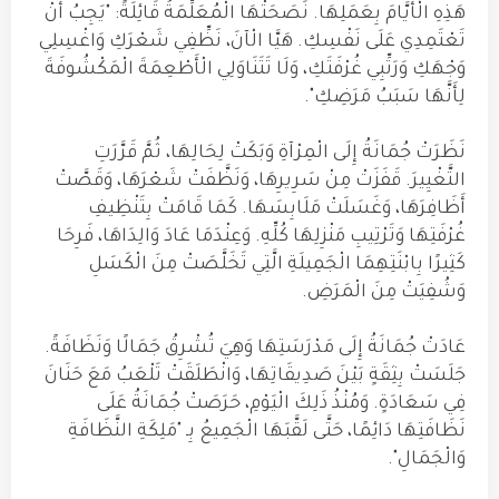
هَذِهِ الْأَيَّامَ بِعَمَلِهَا. نَصَحَتْهَا الْمُعَلِّمَةُ قَائِلَةً: "يَجِبُ أَنْ
تَعْتَمِدِي عَلَى نَفْسِكِ. هَيَّا الْآنَ، نَظِّفِي شَعْرَكِ وَاغْسِلِي
وَجْهَكِ وَرَتِّبِي غُرْفَتَكِ، وَلَا تَتَنَاوَلِي الْأَطْعِمَةَ الْمَكْشُوفَةَ
لِأَنَّهَا سَبَبُ مَرَضِكِ".
نَظَرَتْ جُمَانَةُ إِلَى الْمِرْآةِ وَبَكَتْ لِحَالِهَا، ثُمَّ قَرَّرَتِ
التَّغْيِيرَ. قَفَزَتْ مِنْ سَرِيرِهَا، وَنَظَّفَتْ شَعْرَهَا، وَقَصَّتْ
أَظَافِرَهَا، وَغَسَلَتْ مَلَابِسَهَا. كَمَا قَامَتْ بِتَنْظِيفِ
غُرْفَتِهَا وَتَرْتِيبِ مَنْزِلِهَا كُلِّهِ. وَعِنْدَمَا عَادَ وَالِدَاهَا، فَرِحَا
كَثِيرًا بِابْنَتِهِمَا الْجَمِيلَةِ الَّتِي تَخَلَّصَتْ مِنَ الْكَسَلِ
وَشُفِيَتْ مِنَ الْمَرَضِ.
عَادَتْ جُمَانَةُ إِلَى مَدْرَسَتِهَا وَهِيَ تُشْرِقُ جَمَالًا وَنَظَافَةً.
جَلَسَتْ بِثِقَةٍ بَيْنَ صَدِيقَاتِهَا، وَانْطَلَقَتْ تَلْعَبُ مَعَ حَنَانَ
فِي سَعَادَةٍ. وَمُنْذُ ذَلِكَ الْيَوْمِ، حَرَصَتْ جُمَانَةُ عَلَى
نَظَافَتِهَا دَائِمًا، حَتَّى لَقَّبَهَا الْجَمِيعُ بِـ "مَلِكَةِ النَّظَافَةِ
وَالْجَمَالِ".