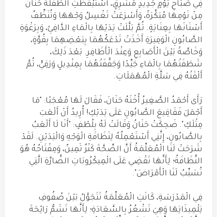
فِي صَبَاحِ يَوْمٍ جَدِيدٍ مُشْرِقٍ، اسْتَيْقَظَتِ الطِّفْلَةُ حَنَانُ
مِنْ نَوْمِهَا مُبَكِّرَةً، وَأَسْرَعَتْ تَغْسِلُ وَجْهَهَا وَتُنَظِّفُ
أَسْنَانَهَا بِعِنَايَةٍ. ثُمَّ بَلَّلَتْ يَدَيْهَا بِالْمَاءِ الدَّافِئِ، وَبِرَغْوَةِ
الصَّابُونِ الْوَفِيرَةِ أَخَذَتْ تَدْعَكُهُمَا بِبَعْضِهِمَا بِقُوَّةٍ،
وَخَاصَّةً بَيْنَ الْأَصَابِعِ وَعِنْدَ الْأَظَافِرِ. بَعْدَ ذَلِكَ،
شَطَفَتْهُمَا بِالْمَاءِ جَيِّدًا وَجَفَّفَتْهُمَا بِمِنْدِيلٍ وَرَقِيٍّ، ثُمَّ
أَلْقَتْهُ فِي سَلَّةِ الْمُهْمَلَاتِ.
رَأَى أَحْمَدُ الصَّغِيرُ أُخْتَهُ حَنَانَ، فَقَالَ لَهَا مُعْجَبًا: "مَا
أَجْمَلَ فَقَاقِيعَ الصَّابُونِ عَلَى يَدَيْكِ! أُرِيدُ أَنْ أَلْعَبَ
مِثْلَكِ". ضَحِكَتْ حَنَانُ وَقَالَتْ لَهُ بِلُطْفٍ: "أَنَا لَا أَلْعَبُ
بِالصَّابُونِ، إِنَّنِي أَسْتَعْمِلُهُ لِنَظَافَةِ الْوَجْهِ وَالْيَدَيْنِ. لَقَدْ
شَرَحَتْ لَنَا الْمُعَلِّمَةُ أَنَّ الصِّحَّةَ كَنْزٌ ثَمِينٌ، وَمِفْتَاحُهُ هُوَ
النَّظَافَةُ؛ لِأَنَّهَا تَقْضِي عَلَى الْمِيكْرُوبَاتِ الضَّارَّةِ الَّتِي
تُسَبِّبُ لَنَا الْأَمْرَاضَ".
فِي الْمَدْرَسَةِ، كَانَتِ الْمُعَلِّمَةُ تَتَجَوَّلُ بَيْنَ صُفُوفِ
تِلْمِيذَاتِهَا وَهِيَ تَشْعُرُ بِالسَّعَادَةِ؛ لِأَنَّهَا تَشَمُّ رَائِحَةَ