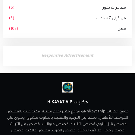
مغامرات نمور
(6)
من 5 إلى 7 سنوات
(3)
مهن
(102)
Responsive Advertisement
حكايات HIKAYAT.VIP
موقع حكايات hikayat.vip هو موقع مميز يقدم مكتبة رقمية غنية بالقصص
الموجهة للأطفال، تجمع بين الترفيه والتعليم بأسلوب مشوّق. يحتوي على
قصص قبل النوم، قصص الأنبياء، قصص حيوانات، قصص من الثراث،
قصص جحا ، طرائف البخلاء، قصص العرب، قصص عالمية، قصص