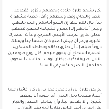
لكي يشجع طارق جنوده ويجعلهم يركزون فقط على
النصر والنجاح، وقف وسطهم وألقى خطبة مشهورة
جداً، قال لهم فيها إن العدو أمامهم والبحر خلفهم،
وليس أمامهم إلا الصبر والشجاعة لتحقيق هدفهم.
انطلق طارق بفرسه الأبيض السريع، وبدأت المعارك
الكبيرة، ورغم أن جيش العدو كان ضخماً جداً ويمتلك
دروعاً ثقيلة، إلا أن طارق بذكائه وخططه العسكرية
الماهرة استطاع أن يتفوق عليهم. كان يوزع جنوده بين
التلال بطريقة ذكية، ويختار الوقت المناسب للهجوم،
مما جعل النصر حليفهم في النهاية.
لم يكن طارق بن زياد مجرد محارب، بل كان قائداً رحيماً
أيضاً؛ فعندما دخل المدن، أمر جنوده ألا يقطعوا
شجرة، وألا يهدموا بيتاً، وأن يعاملوا الصغار والكبار
بكل احترام. أحب الناس طارقاً لأنه نشر الأمان في