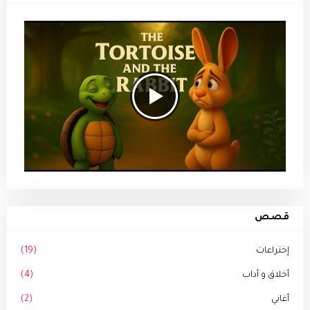
قصص
إختراعات
(19)
أخلاق و أداب
(4)
أغاني
(2)