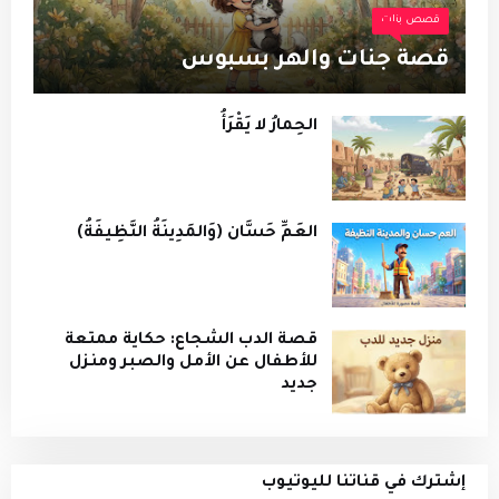
قصص بنات
قصة جنات والهر بسبوس
الحِمارُ لا يَقْرَأُ
العَمِّ حَسَّان (وَالمَدِينَةُ النَّظِيفَةُ)
قصة الدب الشجاع: حكاية ممتعة
للأطفال عن الأمل والصبر ومنزل
جديد
إشترك في قناتنا لليوتيوب