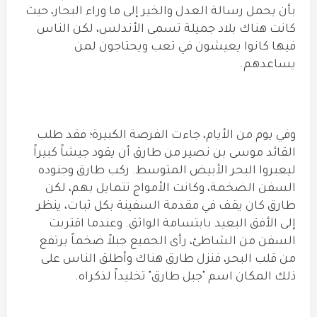
بأن يحمل رسالة العدل والخير إلى ما وراء البحار، حيث
كانت هناك بلاد جميلة تسمى الأندلس، لكن الناس
فيها كانوا يعيشون في تعب ويحتاجون لمن
يساعدهم.
وفي يوم من الأيام، جاءت الفرصة الكبيرة؛ فقد طلب
القائد موسى بن نصير من طارق أن يقود جيشاً كبيراً
ليعبروا البحر الأبيض المتوسط. ركب طارق وجنوده
السفن الضخمة، وكانت الأمواج تتمايل بهم، لكن
طارق كان يقف في مقدمة السفينة بكل ثبات، ينظر
إلى الأفق البعيد بابتسامة الواثق. وعندما اقتربت
السفن من الشاطئ، رأى الجميع جبلاً ضخماً يرتفع
من قلب البحر، فنزل طارق هناك وأطلق الناس على
ذلك المكان اسم "جبل طارق" تخليداً لذكراه.