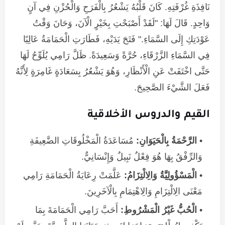
نَافِذَةِ غُرْفَتِهِ. كَانَ قَلْبُهُ يَشْعُرُ بِالْفَرَحِ وَالْحُزْنِ فِي آنٍ
وَاحِدٍ. قَالَ لَهَا: "لَقَدْ أَصْبَحْتِ بِخَيْرٍ الْآنَ، وَحَانَ وَقْتُ
عَوْدَتِكِ إِلَى السَّمَاءِ." فَتَحَ يَدَيْهِ، فَطَارَتِ الْحَمَامَةُ عَالِيًا
فِي السَّمَاءِ الزَّرْقَاءِ، حُرَّةً وَسَعِيدَةً. ظَلَّ رَامِي يُلَوِّحُ لَهَا
حَتَّى اخْتَفَتْ عَنِ الْأَنْظَارِ، وَهُوَ يَشْعُرُ بِسَعَادَةٍ غَامِرَةٍ لِأَنَّهُ
فَعَلَ الشَّيْءَ الصَّحِيحَ.
القيم والدروس الأخلاقية
الرَّحْمَةُ بِالْحَيَوَانِ:
مُسَاعَدَةُ الْمَخْلُوقَاتِ الضَّعِيفَةِ
وَالرِّفْقُ بِهَا هُوَ فِعْلٌ نَبِيلٌ وَإِنْسَانِيٌّ.
الْمَسْؤُولِيَّةُ وَالِالْتِزَامُ:
عَلَّمَتْ رِعَايَةُ الْحَمَامَةِ رَامِي
مَعْنَى الِالْتِزَامِ وَالِاهْتِمَامِ بِالْآخَرِينَ.
الْحُبُّ غَيْرُ الْمَشْرُوطِ:
أَحَبَّ رَامِي الْحَمَامَةَ بِمَا