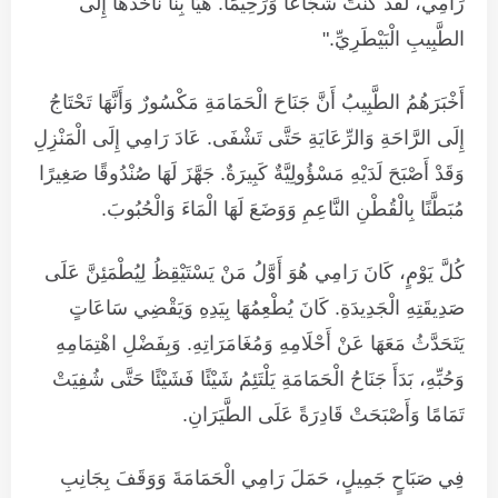
رَامِي، لَقَدْ كُنْتَ شُجَاعًا وَرَحِيمًا. هَيَّا بِنَا نَأْخُذُهَا إِلَى
الطَّبِيبِ الْبَيْطَرِيِّ."
أَخْبَرَهُمُ الطَّبِيبُ أَنَّ جَنَاحَ الْحَمَامَةِ مَكْسُورٌ وَأَنَّهَا تَحْتَاجُ
إِلَى الرَّاحَةِ وَالرِّعَايَةِ حَتَّى تَشْفَى. عَادَ رَامِي إِلَى الْمَنْزِلِ
وَقَدْ أَصْبَحَ لَدَيْهِ مَسْؤُولِيَّةٌ كَبِيرَةٌ. جَهَّزَ لَهَا صُنْدُوقًا صَغِيرًا
مُبَطَّنًا بِالْقُطْنِ النَّاعِمِ وَوَضَعَ لَهَا الْمَاءَ وَالْحُبُوبَ.
كُلَّ يَوْمٍ، كَانَ رَامِي هُوَ أَوَّلُ مَنْ يَسْتَيْقِظُ لِيُطْمَئِنَّ عَلَى
صَدِيقَتِهِ الْجَدِيدَةِ. كَانَ يُطْعِمُهَا بِيَدِهِ وَيَقْضِي سَاعَاتٍ
يَتَحَدَّثُ مَعَهَا عَنْ أَحْلَامِهِ وَمُغَامَرَاتِهِ. وَبِفَضْلِ اهْتِمَامِهِ
وَحُبِّهِ، بَدَأَ جَنَاحُ الْحَمَامَةِ يَلْتَئِمُ شَيْئًا فَشَيْئًا حَتَّى شُفِيَتْ
تَمَامًا وَأَصْبَحَتْ قَادِرَةً عَلَى الطَّيَرَانِ.
فِي صَبَاحٍ جَمِيلٍ، حَمَلَ رَامِي الْحَمَامَةَ وَوَقَفَ بِجَانِبِ