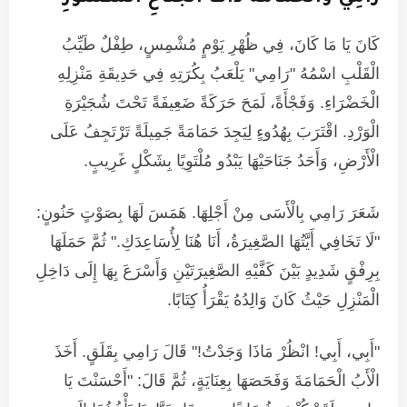
كَانَ يَا مَا كَانَ، فِي ظُهْرِ يَوْمٍ مُشْمِسٍ، طِفْلٌ طَيِّبُ
الْقَلْبِ اسْمُهُ "رَامِي" يَلْعَبُ بِكُرَتِهِ فِي حَدِيقَةِ مَنْزِلِهِ
الْخَضْرَاءِ. وَفَجْأَةً، لَمَحَ حَرَكَةً ضَعِيفَةً تَحْتَ شُجَيْرَةِ
الْوَرْدِ. اقْتَرَبَ بِهُدُوءٍ لِيَجِدَ حَمَامَةً جَمِيلَةً تَرْتَجِفُ عَلَى
الْأَرْضِ، وَأَحَدُ جَنَاحَيْهَا يَبْدُو مُلْتَوِيًا بِشَكْلٍ غَرِيبٍ.
شَعَرَ رَامِي بِالْأَسَى مِنْ أَجْلِهَا. هَمَسَ لَهَا بِصَوْتٍ حَنُونٍ:
"لَا تَخَافِي أَيَّتُهَا الصَّغِيرَةُ، أَنَا هُنَا لِأُسَاعِدَكِ." ثُمَّ حَمَلَهَا
بِرِفْقٍ شَدِيدٍ بَيْنَ كَفَّيْهِ الصَّغِيرَتَيْنِ وَأَسْرَعَ بِهَا إِلَى دَاخِلِ
الْمَنْزِلِ حَيْثُ كَانَ وَالِدُهُ يَقْرَأُ كِتَابًا.
"أَبِي، أَبِي! انْظُرْ مَاذَا وَجَدْتُ!" قَالَ رَامِي بِقَلَقٍ. أَخَذَ
الْأَبُ الْحَمَامَةَ وَفَحَصَهَا بِعِنَايَةٍ، ثُمَّ قَالَ: "أَحْسَنْتَ يَا