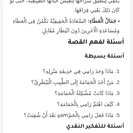
يَكْفِي لِيُطْلِقَ سَرَاحَهَا لِتَعِيشَ حَيَاتَهَا الطَّبِيعِيَّةَ، حَتَّى لَوْ
كَانَ ذَلِكَ يَعْنِي فِرَاقَهَا.
جَمَالُ الْعَطَاءِ:
السَّعَادَةُ الْحَقِيقِيَّةُ تَكْمُنُ فِي الْعَطَاءِ
وَمُسَاعَدَةِ الْآخَرِينَ دُونَ انْتِظَارِ مُقَابِلٍ.
أسئلة لفهم القصة
أسئلة بسيطة
مَاذَا وَجَدَ رَامِي فِي حَدِيقَةِ مَنْزِلِهِ؟
مَنْ أَخَذَ الْحَمَامَةَ إِلَى الطَّبِيبِ الْبَيْطَرِيِّ؟
مَاذَا كَانَتْ مُشْكِلَةُ الْحَمَامَةِ؟
كَيْفَ اهْتَمَّ رَامِي بِالْحَمَامَةِ؟
مَاذَا فَعَلَ رَامِي بِالْحَمَamَةِ بَعْدَ أَنْ شُفِيَتْ؟
أسئلة للتفكير النقدي