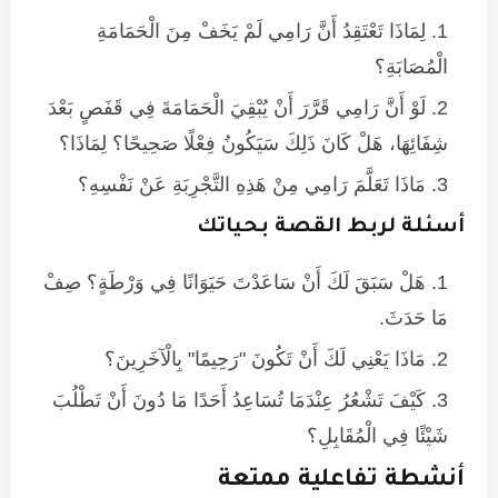
لِمَاذَا تَعْتَقِدُ أَنَّ رَامِي لَمْ يَخَفْ مِنَ الْحَمَامَةِ
الْمُصَابَةِ؟
لَوْ أَنَّ رَامِي قَرَّرَ أَنْ يُبْقِيَ الْحَمَامَةَ فِي قَفَصٍ بَعْدَ
شِفَائِهَا، هَلْ كَانَ ذَلِكَ سَيَكُونُ فِعْلًا صَحِيحًا؟ لِمَاذَا؟
مَاذَا تَعَلَّمَ رَامِي مِنْ هَذِهِ التَّجْرِبَةِ عَنْ نَفْسِهِ؟
أسئلة لربط القصة بحياتك
هَلْ سَبَقَ لَكَ أَنْ سَاعَدْتَ حَيَوَانًا فِي وَرْطَةٍ؟ صِفْ
مَا حَدَثَ.
مَاذَا يَعْنِي لَكَ أَنْ تَكُونَ "رَحِيمًا" بِالْآخَرِينَ؟
كَيْفَ تَشْعُرُ عِنْدَمَا تُسَاعِدُ أَحَدًا مَا دُونَ أَنْ تَطْلُبَ
شَيْئًا فِي الْمُقَابِلِ؟
أنشطة تفاعلية ممتعة