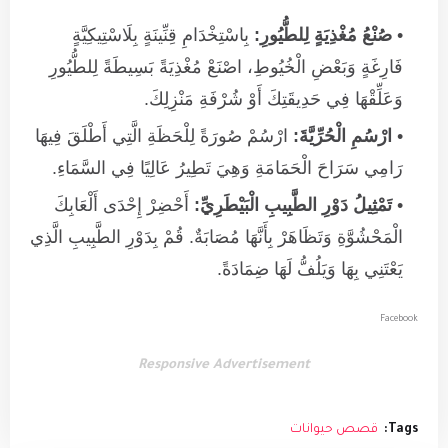
صُنْعُ مُغْذِيَةٍ لِلطُّيُورِ:
بِاسْتِخْدَامِ قِنِّينَةٍ بِلَاسْتِيكِيَّةٍ
فَارِغَةٍ وَبَعْضِ الْخُيُوطِ، اصْنَعْ مُغْذِيَةً بَسِيطَةً لِلطُّيُورِ
وَعَلِّقْهَا فِي حَدِيقَتِكَ أَوْ شُرْفَةِ مَنْزِلِكَ.
ارْسُمِ الْحُرِّيَّةَ:
ارْسُمْ صُورَةً لِلْحَظَةِ الَّتِي أَطْلَقَ فِيهَا
رَامِي سَرَاحَ الْحَمَامَةِ وَهِيَ تَطِيرُ عَالِيًا فِي السَّمَاءِ.
تَمْثِيلُ دَوْرِ الطَّبِيبِ الْبَيْطَرِيِّ:
أَحْضِرْ إِحْدَى أَلْعَابِكَ
الْمَحْشُوَّةِ وَتَظَاهَرْ بِأَنَّهَا مُصَابَةٌ. قُمْ بِدَوْرِ الطَّبِيبِ الَّذِي
يَعْتَنِي بِهَا وَيَلُفُّ لَهَا ضِمَادَةً.
Facebook
Responsive Advertisement
Tags:
قصص حيوانات