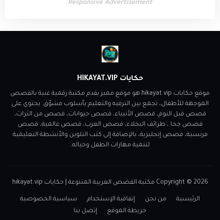
Responsive Advertisement
حكايات HIKAYAT.VIP
موقع حكايات hikayat.vip هو موقع مميز يقدم مكتبة رقمية غنية بالقصص
الموجهة للأطفال، تجمع بين الترفيه والتعليم بأسلوب مشوّق. يحتوي على
قصص قبل النوم، قصص الأنبياء، قصص حيوانات، قصص من الثراث،
قصص جحا ، طرائف البخلاء، قصص العرب، قصص عالمية، قصص
فرنسية، قصص إنجليزية، بالإضافة إلى كتب التلوين والأنشطة التعليمية
لتنمية مهارات الطفل وخياله.
2026
Copyright ©
مكتبة القصص العربية المتنوعة | حكايات hikayat.vip
الرئيسية
من نحن
إتفاقية الإستخدام
سياسية الخصوصية
خريطة الموقع
إتصل بنا