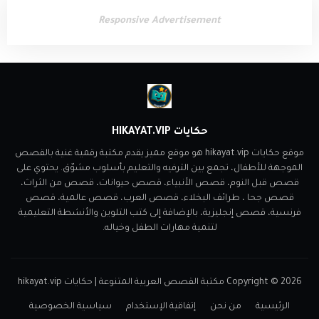
Responsive Advertisement
حكايات HIKAYAT.VIP
موقع حكايات hikayat.vip هو موقع مميز يقدم مكتبة رقمية غنية بالقصص
الموجهة للأطفال، تجمع بين الترفيه والتعليم بأسلوب مشوّق. يحتوي على
قصص قبل النوم، قصص الأنبياء، قصص حيوانات، قصص من الثراث،
قصص جحا ، طرائف البخلاء، قصص العرب، قصص عالمية، قصص
فرنسية، قصص إنجليزية، بالإضافة إلى كتب التلوين والأنشطة التعليمية
لتنمية مهارات الطفل وخياله.
2026
Copyright ©
مكتبة القصص العربية المتنوعة | حكايات hikayat.vip
الرئيسية
من نحن
إتفاقية الإستخدام
سياسية الخصوصية