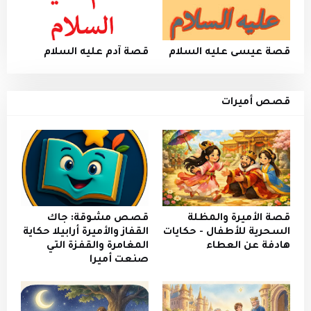
قصة عيسى عليه السلام
قصة آدم عليه السلام
قصص أميرات
قصة الأميرة والمظلة
قصص مشوقة: جاك
السحرية للأطفال - حكايات
القفاز والأميرة أرابيلا حكاية
هادفة عن العطاء
المغامرة والقفزة التي
صنعت أميرا