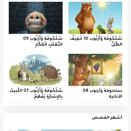
سُلْحُوفَة وَأَرْنُوب 10 خَفِيفُ
سُلْحُوفَة وَأَرْنُوب 09
الظِّلِّ
الثَّعْلَبِ الْمَكَّارِ
سلحوفة وأرنوب 08
سُلْحُوفَة وَأَرْنُوب 07 اللَّبيبُ
الأنانية
بِالإِشارَةِ يَفْهَمُ
أشهر القصص