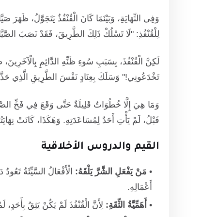
وَفِي النِّهَايَةِ، وَبَيْنَمَا كَانَ الْقُنْفُذُ يَتَجَوَّلُ، ظَهَرَ ص
لِلْقُنْفُذِ: "لَا تَسْلُكْ ذَلِكَ الطَّرِيقَ، فَقَدْ نَصَبَ الصَّيَّ
لَكِنَّ الْقُنْفُذَ، بِسَبَبِ سُوءِ ظَنِّهِ الدَّائِمِ بِالْآخَرِينَ، ظَن
تَخْدَعُونِي!" وَسَلَكَ بِعِنَادٍ نَفْسَ الطَّرِيقِ الَّذِي حَذَّر
وَمَا هِيَ إِلَّا خُطُوَاتٌ قَلِيلَةٌ حَتَّى وَقَعَ فِي فَخِّ الصَّيَّا
قَبْلُ، لَمْ يَأْتِ أَحَدٌ لِمُسَاعَدَتِهِ. وَهَكَذَا، كَانَتْ نِهَايَتُهُ 
القيم والدروس الأخلاقية
مَنْ يَفْعَلِ الشَّرَّ يَلْقَهُ:
الْأَفْعَالُ السَّيِّئَةُ تَعُودُ
أَعْمَالِهِ.
أَهَمِّيَّةُ الثِّقَةِ:
لِأَنَّ الْقُنْفُذَ لَمْ يَكُنْ يَثِقُ بِأَحَدٍ، 