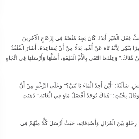
بُّ فِعْلَ الْخَيْرِ أَبَدًا. كَانَ يَجِدُ مُتْعَتَهُ فِي إِزْعَاجِ الْآخَرِينَ
رًا يَبْكِي لِأَنَّهُ تَاهَ عَنْ أُمِّهِ. بَدَلًا مِنْ أَنْ يُسَاعِدَهُ، أَشَارَ الْقُنْفُذُ
نَاكَ." وَعِنْدَمَا الْتَقَى بِالْأُمِّ الْقَلِقَةِ، أَضَلَّهَا وَأَرْسَلَهَا فِي اتِّجَاهٍ
. سَأَلَتْهُ: "أَيْنَ أَجِدُ الْمَاءَ يَا بُنَيَّ؟" وَعَلَى الرَّغْمِ مِنْ أَنَّ
ٍ وَقَالَ بِخُبْثٍ: "هُنَاكَ يُوجَدُ أَفْضَلُ مَاءٍ فِي الْغَابَةِ." ذَهَبَتِ
َ رِحْلَةٍ بَيْنَ الْغَزَالِ وَأَصْدِقَائِهِ، حَيْثُ أَرْسَلَ كُلًّا مِنْهُمْ فِي