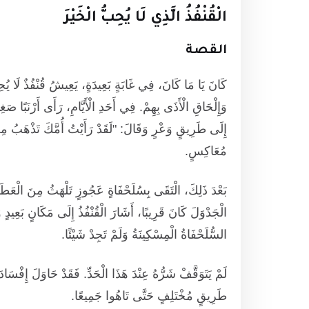
الْقُنْفُذُ الَّذِي لَا يُحِبُّ الْخَيْرَ
القصة
كَانَ يَا مَا كَانَ، فِي غَابَةٍ بَعِيدَةٍ، يَعِيشُ قُنْفُذٌ لَا يُحِ
وَإِلْحَاقِ الْأَذَى بِهِمْ. فِي أَحَدِ الْأَيَّامِ، رَأَى أَرْنَبًا صَغِي
إِلَى طَرِيقٍ وَعْرٍ وَقَالَ: "لَقَدْ رَأَيْتُ أُمَّكَ تَذْهَبُ مِنْ هُ
مُعَاكِسٍ.
بَعْدَ ذَلِكَ، الْتَقَى بِسُلَحْفَاةٍ عَجُوزٍ تَلْهَثُ مِنَ الْعَطَشِ
الْجَدْوَلَ كَانَ قَرِيبًا، أَشَارَ الْقُنْفُذُ إِلَى مَكَانٍ بَعِيد
السُّلَحْفَاةُ الْمِسْكِينَةُ وَلَمْ تَجِدْ شَيْئًا.
لَمْ يَتَوَقَّفْ شَرُّهُ عِنْدَ هَذَا الْحَدِّ. فَقَدْ حَاوَلَ إِفْسَاد
طَرِيقٍ مُخْتَلِفٍ حَتَّى تَاهُوا جَمِيعًا.