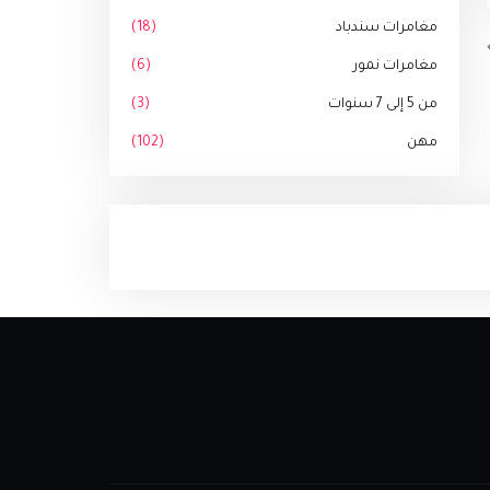
مغامرات سندباد
(18)
مغامرات نمور
(6)
من 5 إلى 7 سنوات
(3)
مهن
(102)