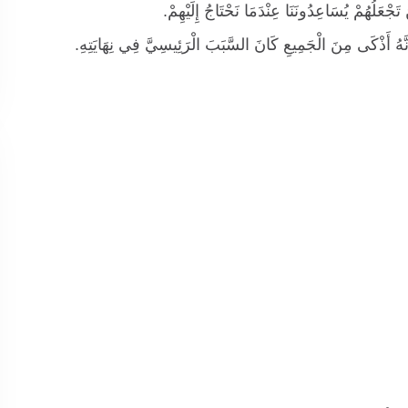
ْعَلُهُمْ يُسَاعِدُونَنَا عِنْدَمَا نَحْتَاجُ إِلَيْهِمْ.
ُ أَنَّهُ أَذْكَى مِنَ الْجَمِيعِ كَانَ السَّبَبَ الْرَئِيسِيَّ فِي نِهَايَتِهِ.