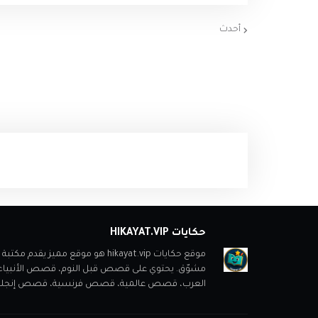
أحدث
حكايات HIKAYAT.VIP
موقع حكايات hikayat.vip هو موقع
مشوّق. يحتوي على قصص قبل النوم، قصص الأنبي
العرب، قصص عالمية، قصص فرنسية، قصص إنجليزية، ب