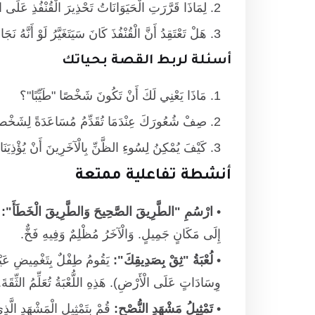
لِمَاذَا قَرَّرَتِ الْحَيَوَانَاتُ تَحْذِيرَ الْقُنْفُذِ عَلَى
هَلْ تَعْتَقِدُ أَنَّ الْقُنْفُذَ كَانَ سَيَتَغَيَّرُ لَوْ أَنَّهُ نَج
أسئلة لربط القصة بحياتك
مَاذَا يَعْنِي لَكَ أَنْ تَكُونَ شَخْصًا "طَيِّبًا"؟
صِفْ شُعُورَكَ عِنْدَمَا تُقَدِّمُ مُسَاعَدَةً لِشَخْص
كَيْفَ يُمْكِنُ لِسُوءِ الظَّنِّ بِالْآخَرِينَ أَنْ يُؤْذِيَنَ
أنشطة تفاعلية ممتعة
ارْسُمِ "الطَّرِيقَ الصَّحِيحَ وَالطَّرِيقَ الْخَطَأَ":
ا
إِلَى مَكَانٍ جَمِيلٍ. وَالْآخَرُ مُظْلِمٌ وَفِيهِ فَخٌّ.
لُعْبَةُ "ثِقْ بِصَدِيقِكَ":
يَقُومُ طِفْلٌ بِتَغْمِيضِ عَيْنَيْ
وِسَادَاتٍ عَلَى الْأَرْضِ). هَذِهِ اللُّعْبَةُ تُعَلِّمُ الثِّقَةَ.
تَمْثِيلُ مَشْهَدِ النُّصْحِ:
قُمْ بِتَمْثِيلِ الْمَشْهَدِ الَّذِي