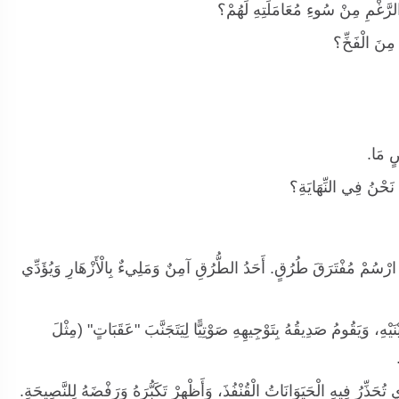
 الرَّغْمِ مِنْ سُوءِ مُعَامَلَتِهِ لَهُمْ؟
َا مِنَ الْفَخِّ؟
ٍ مَا.
ا نَحْنُ فِي النِّهَايَةِ؟
رْسُمْ مُفْتَرَقَ طُرُقٍ. أَحَدُ الطُّرُقِ آمِنٌ وَمَلِيءٌ بِالْأَزْهَارِ وَيُؤَدِّي
هِ، وَيَقُومُ صَدِيقُهُ بِتَوْجِيهِهِ صَوْتِيًّا لِيَتَجَنَّبَ "عَقَبَاتٍ" (مِثْلَ
 تُحَذِّرُ فِيهِ الْحَيَوَانَاتُ الْقُنْفُذَ، وَأَظْهِرْ تَكَبُّرَهُ وَرَفْضَهُ لِلنَّصِيحَةِ.