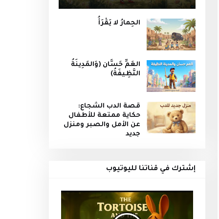
الحِمارُ لا يَقْرَأُ
العَمِّ حَسَّان (وَالمَدِينَةُ
النَّظِيفَةُ)
قصة الدب الشجاع:
حكاية ممتعة للأطفال
عن الأمل والصبر ومنزل
جديد
إشترك في قناتنا لليوتيوب