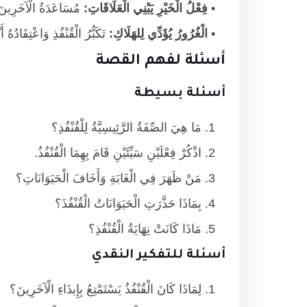
فِعْلُ الْخَيْرِ يَبْنِي الْعَلَاقَاتِ:
مُسَاعَدَةُ الْآخَرِينَ تَج
الْغُرُورُ يُؤَدِّي لِلهَلَاكِ:
تَكَبُّرُ الْقُنْفُذِ وَاعْتِقَادُه
أسئلة لفهم القصة
أسئلة بسيطة
مَا هِيَ الصِّفَةُ الرَّئِيسِيَّةُ لِلْقُنْفُذِ؟
اذْكُرْ فِعْلَيْنِ سَيِّئَيْنِ قَامَ بِهِمَا الْقُنْفُذُ.
مَنْ ظَهَرَ فِي الْغَابَةِ وَأَخَافَ الْحَيَوَانَاتِ؟
بِمَاذَا حَذَّرَتِ الْحَيَوَانَاتُ الْقُنْفُذَ؟
مَاذَا كَانَتْ نِهَايَةُ الْقُنْفُذِ؟
أسئلة للتفكير النقدي
لِمَاذَا كَانَ الْقُنْفُذُ يَسْتَمْتِعُ بِإِيذَاءِ الْآخَرِينَ؟