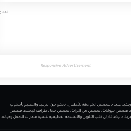
أقدم
Responsive Advertisement
 مميز يقدم مكتبة رقمية غنية بالقصص الموجهة للأطفال، تجمع بين الترفيه والتعليم بأسلوب
اء، قصص حيوانات، قصص من الثراث، قصص جحا ، طرائف البخلاء، قصص
الإضافة إلى كتب التلوين والأنشطة التعليمية لتنمية مهارات الطفل وخياله.