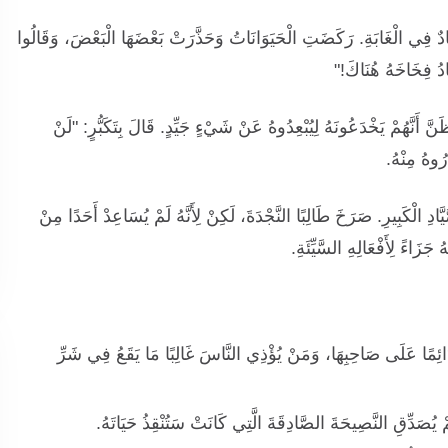
َيَّادٌ فِي الْغَابَةِ. رَكَضَتِ الْحَيَوَانَاتُ وَحَذَّرَتْ بَعْضَهَا الْبَعْضَ، وَقَالُوا
ادُ فِخَاخَهُ هُنَاكَ!"
َّ أَنَّهُمْ يَخْدَعُونَهُ لِيُبْعِدُوهُ عَنْ شَيْءٍ جَيِّدٍ. قَالَ بِتَكَبُّرٍ: "لَنْ
ُوهُ مِنْهُ.
دِ الْكَبِيرِ. صَرَخَ طَالِبًا النَّجْدَةَ، لَكِنْ لِأَنَّهُ لَمْ يُسَاعِدْ أَحَدًا مِنْ
جَزَاءً لِأَفْعَالِهِ السَّيِّئَةِ.
 دَائِمًا عَلَى صَاحِبِهَا، وَمَنْ يُؤْذِي النَّاسَ غَالِبًا مَا يَقَعُ فِي شَرِّ
لَمْ يُصَدِّقِ النَّصِيحَةَ الصَّادِقَةَ الَّتِي كَانَتْ سَتُنْقِذُ حَيَاتَهُ.