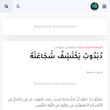
Responsive Advertisement
الصفحة الرئيسية
قصص حيوانات
دُبْدُوبُ يَكْتَشِفُ شَجَاعَتَهُ
Recent in Sports
Responsive Advertisement
يَتَعَلَّمُ دُبٌّ خَائِفٌ أَنَّ الشَّجَاعَةَ لَيْسَتْ غِيَابَ الْخَوْفِ، بَلْ هِيَ الدِّفَاعُ عَنِ
الْأَصْدِقَاءِ الْحَقِيقِيِّينَ فِي قِصَّةٍ عَنِ الثِّقَةِ بِالنَّفْسِ.