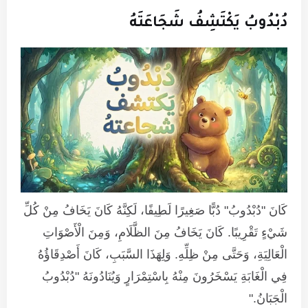
دُبْدُوبُ يَكْتَشِفُ شَجَاعَتَهُ
كَانَ "دُبْدُوبُ" دُبًّا صَغِيرًا لَطِيفًا، لَكِنَّهُ كَانَ يَخَافُ مِنْ كُلِّ
شَيْءٍ تَقْرِيبًا. كَانَ يَخَافُ مِنَ الظَّلَامِ، وَمِنَ الْأَصْوَاتِ
الْعَالِيَةِ، وَحَتَّى مِنْ ظِلِّهِ. وَلِهَذَا السَّبَبِ، كَانَ أَصْدِقَاؤُهُ
فِي الْغَابَةِ يَسْخَرُونَ مِنْهُ بِاسْتِمْرَارٍ وَيُنَادُونَهُ "دُبْدُوبُ
الْجَبَانُ."