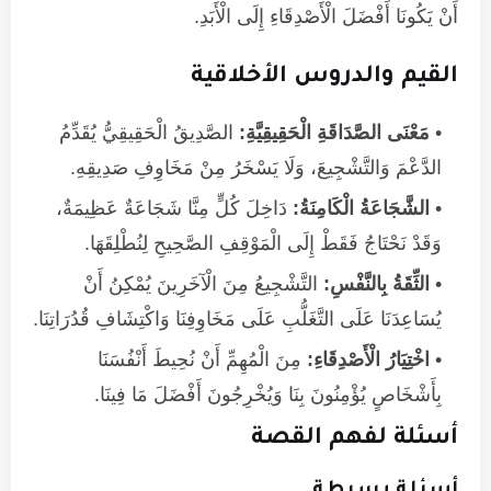
أَنْ يَكُونَا أَفْضَلَ الْأَصْدِقَاءِ إِلَى الْأَبَدِ.
القيم والدروس الأخلاقية
مَعْنَى الصَّدَاقَةِ الْحَقِيقِيَّةِ:
الصَّدِيقُ الْحَقِيقِيُّ يُقَدِّمُ
الدَّعْمَ وَالتَّشْجِيعَ، وَلَا يَسْخَرُ مِنْ مَخَاوِفِ صَدِيقِهِ.
الشَّجَاعَةُ الْكَامِنَةُ:
دَاخِلَ كُلٍّ مِنَّا شَجَاعَةٌ عَظِيمَةٌ،
وَقَدْ نَحْتَاجُ فَقَطْ إِلَى الْمَوْقِفِ الصَّحِيحِ لِنُطْلِقَهَا.
الثِّقَةُ بِالنَّفْسِ:
التَّشْجِيعُ مِنَ الْآخَرِينَ يُمْكِنُ أَنْ
يُسَاعِدَنَا عَلَى التَّغَلُّبِ عَلَى مَخَاوِفِنَا وَاكْتِشَافِ قُدُرَاتِنَا.
اخْتِيَارُ الْأَصْدِقَاءِ:
مِنَ الْمُهِمِّ أَنْ نُحِيطَ أَنْفُسَنَا
بِأَشْخَاصٍ يُؤْمِنُونَ بِنَا وَيُخْرِجُونَ أَفْضَلَ مَا فِينَا.
أسئلة لفهم القصة