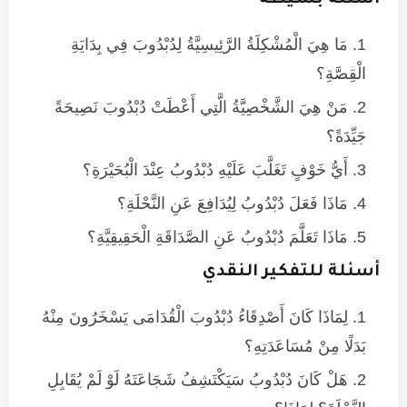
أسئلة بسيطة
مَا هِيَ الْمُشْكِلَةُ الرَّئِيسِيَّةُ لِدُبْدُوبَ فِي بِدَايَةِ
الْقِصَّةِ؟
مَنْ هِيَ الشَّخْصِيَّةُ الَّتِي أَعْطَتْ دُبْدُوبَ نَصِيحَةً
جَيِّدَةً؟
أَيُّ خَوْفٍ تَغَلَّبَ عَلَيْهِ دُبْدُوبُ عِنْدَ الْبُحَيْرَةِ؟
مَاذَا فَعَلَ دُبْدُوبُ لِيُدَافِعَ عَنِ النَّحْلَةِ؟
مَاذَا تَعَلَّمَ دُبْدُوبُ عَنِ الصَّدَاقَةِ الْحَقِيقِيَّةِ؟
أسئلة للتفكير النقدي
لِمَاذَا كَانَ أَصْدِقَاءُ دُبْدُوبَ الْقُدَامَى يَسْخَرُونَ مِنْهُ
بَدَلًا مِنْ مُسَاعَدَتِهِ؟
هَلْ كَانَ دُبْدُوبُ سَيَكْتَشِفُ شَجَاعَتَهُ لَوْ لَمْ يُقَابِلِ