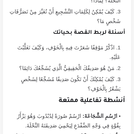
النَّحْلَةَ؟ لِمَاذَا؟
كَيْفَ يُمْكِنُ لِكَلِمَاتِ التَّشْجِيعِ أَنْ تُغَيِّرَ مِنْ تَصَرُّفَاتِ
شَخْصٍ مَا؟
أسئلة لربط القصة بحياتك
اذْكُرْ مَوْقِفًا شَعَرْتَ فِيهِ بِالْخَوْفِ، وَكَيْفَ تَغَلَّبْتَ
عَلَيْهِ.
مَنْ هُوَ صَدِيقُكَ الْحَقِيقِيُّ الَّذِي يُشَجِّعُكَ دَائِمًا؟
كَيْفَ يُمْكِنُكَ أَنْ تَكُونَ صَدِيقًا مُشَجِّعًا لِشَخْصٍ
يَشْعُرُ بِالْخَوْفِ؟
أنشطة تفاعلية ممتعة
ارْسُمِ الشَّجَاعَةَ:
ارْسُمْ صُورَةً لِدُبْدُوبَ وَهُوَ يَزْأَرُ
بِقُوَّةٍ فِي وَجْهِ الضِّفْدَعِ لِيَحْمِيَ صَدِيقَتَهُ النَّحْلَةَ.