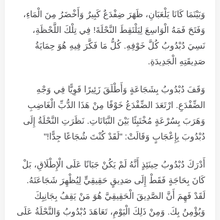
وَبَيْنَمَا كَانَا يَلْعَبَانِ، ظَهَرَ ضِفْدَعٌ كَبِيرٌ وَأَخْضَرُ مِنَ الْمَاءِ،
وَفَتَحَ فَمَهُ الْوَاسِعَ لِيَلْتَقِطَ النَّحْلَةَ! فِي تِلْكَ اللَّحْظَةِ،
نَسِيَ دُبْدُوبُ كُلَّ خَوْفِهِ. كُلُّ مَا فَكَّرَ فِيهِ هُوَ حِمَايَةُ
صَدِيقَتِهِ الْجَدِيدَةِ.
وَقَفَ دُبْدُوبُ بِشَجَاعَةٍ وَأَطْلَقَ زَئِيرًا قَوِيًّا فِي وَجْهِ
الضِّفْدَعِ. ارْتَعَدَ الضِّفْدَعُ خَوْفًا مِنْ هَذَا الدُّبِّ الْغَاضِبِ
وَهَرَبَ بِسُرْعَةٍ مُخْتَبِئًا بَيْنَ النَّبَاتَاتِ. نَظَرَتِ النَّحْلَةُ إِلَى
دُبْدُوبَ بِإِعْجَابٍ وَقَالَتْ: "لَقَدْ كُنْتَ شُجَاعًا جِدًّا!"
أَدْرَكَ دُبْدُوبُ حِينَئِذٍ أَنَّهُ لَمْ يَكُنْ جَبَانًا عَلَى الْإِطْلَاقِ، بَلْ
كَانَ بِحَاجَةٍ فَقَطْ إِلَى صَدِيقٍ حَقِيقِيٍّ لِيُظْهِرَ شَجَاعَتَهُ.
لَقَدْ فَهِمَ أَنَّ الصَّدِيقَ الْحَقِيقِيَّ هُوَ مَنْ يَقِفُ بِجَانِبِكَ
وَيُؤْمِنُ بِكَ. وَمِنْ ذَلِكَ الْيَوْمِ، تَعَاهَدَ دُبْدُوبُ وَالنَّحْلَةُ عَلَى