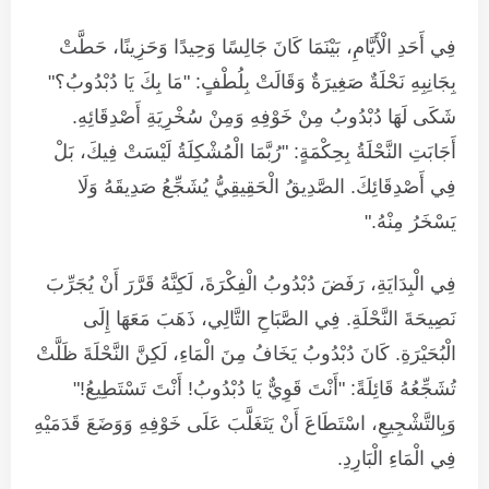
فِي أَحَدِ الْأَيَّامِ، بَيْنَمَا كَانَ جَالِسًا وَحِيدًا وَحَزِينًا، حَطَّتْ
بِجَانِبِهِ نَحْلَةٌ صَغِيرَةٌ وَقَالَتْ بِلُطْفٍ: "مَا بِكَ يَا دُبْدُوبُ؟"
شَكَى لَهَا دُبْدُوبُ مِنْ خَوْفِهِ وَمِنْ سُخْرِيَةِ أَصْدِقَائِهِ.
أَجَابَتِ النَّحْلَةُ بِحِكْمَةٍ: "رُبَّمَا الْمُشْكِلَةُ لَيْسَتْ فِيكَ، بَلْ
فِي أَصْدِقَائِكَ. الصَّدِيقُ الْحَقِيقِيُّ يُشَجِّعُ صَدِيقَهُ وَلَا
يَسْخَرُ مِنْهُ."
فِي الْبِدَايَةِ، رَفَضَ دُبْدُوبُ الْفِكْرَةَ، لَكِنَّهُ قَرَّرَ أَنْ يُجَرِّبَ
نَصِيحَةَ النَّحْلَةِ. فِي الصَّبَاحِ التَّالِي، ذَهَبَ مَعَهَا إِلَى
الْبُحَيْرَةِ. كَانَ دُبْدُوبُ يَخَافُ مِنَ الْمَاءِ، لَكِنَّ النَّحْلَةَ ظَلَّتْ
تُشَجِّعُهُ قَائِلَةً: "أَنْتَ قَوِيٌّ يَا دُبْدُوبُ! أَنْتَ تَسْتَطِيعُ!"
وَبِالتَّشْجِيعِ، اسْتَطَاعَ أَنْ يَتَغَلَّبَ عَلَى خَوْفِهِ وَوَضَعَ قَدَمَيْهِ
فِي الْمَاءِ الْبَارِدِ.