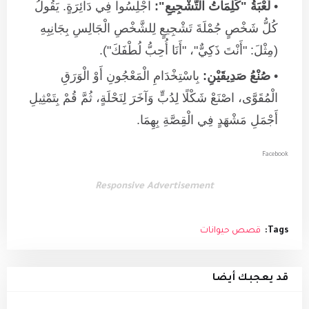
لُعْبَةُ "كَلِمَاتُ التَّشْجِيعِ":
اجْلِسُوا فِي دَائِرَةٍ. يَقُولُ
كُلُّ شَخْصٍ جُمْلَةَ تَشْجِيعٍ لِلشَّخْصِ الْجَالِسِ بِجَانِبِهِ
(مِثْلَ: "أَنْتَ ذَكِيٌّ"، "أَنَا أُحِبُّ لُطْفَكَ").
صُنْعُ صَدِيقَيْنِ:
بِاسْتِخْدَامِ الْمَعْجُونِ أَوْ الْوَرَقِ
الْمُقَوَّى، اصْنَعْ شَكْلًا لِدُبٍّ وَآخَرَ لِنَحْلَةٍ، ثُمَّ قُمْ بِتَمْثِيلِ
أَجْمَلِ مَشْهَدٍ فِي الْقِصَّةِ بِهِمَا.
Facebook
Responsive Advertisement
Tags:
قصص حيوانات
قد يعجبك أيضا