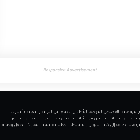
Responsive Advertisement
 مميز يقدم مكتبة رقمية غنية بالقصص الموجهة للأطفال، تجمع بين الترفيه والتعليم بأسلوب
اء، قصص حيوانات، قصص من الثراث، قصص جحا ، طرائف البخلاء، قصص
الإضافة إلى كتب التلوين والأنشطة التعليمية لتنمية مهارات الطفل وخياله.