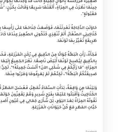
صَغِيرَةً مُزَرْكَشَةً بِأَلْوَانٍ جَمِيلَةٍ كَانَتْ قَدْ وَجَدَتْهَا بِجِوَارِ سِيَ
حِينَمَا نَظَرَتْ فِي المِرْآةِ، أَلْقَتْهَا سَرِيعًا وَقَالَتْ بِحُزْنٍ: "شَكْلِي
مَقْبُولَةٍ".
حَاوَلَتِ الدَّجَاجَةُ تَهْدِئَتَهَا، فَوَضَعَتْ جَنَاحَهَا عَلَى رَأْسِهَا بِ
كَتَاكِيتِي الصِّغَارُ. أَلَمْ تُنْقِذِي كَتْكُوتِي الصَّغِيرَ عِنْدَمَا كَادَ يَغْ
طَرِيقَةٍ تُغَيِّرُ بِهَا لَوْنَهَا.
فَجْأَةً، رَأَتِ الْبَطَّةُ جُوَالًا مِنَ الدَّقِيقِ فِي رُكْنِ الْمَزْرَعَةِ، فَ
بِالدَّقِيقِ لِيُصْبِحَ لَوْنُهَا أَبْيَضَ نَاصِعًا. نَظَرَ الجَمِيعُ إِلَيْهَا ب
المِرْآةِ: "مَا رَأْيُكُمْ فِي شَكْلِي الآنَ؟ أَلَسْتُ جَمِيلَةً؟". لَكِنَّ ال
صَدِيقَتُكُمُ الْبَطَّةُ!"، لَكِنَّهُمْ لَمْ يَعْرِفُوهَا وَهَرَبُوا مِنْهَا.
وَبَيْنَمَا هِيَ وَاقِفَةٌ، بَدَأَتِ السَّمَاءُ تُمْطِرُ، فَغَسَلَ المَطَرُ كُ
الكَتَاكِيتُ وَأَقْبَلُوا عَلَيْهَا بِفَرَحٍ شَدِيدٍ وَهُمْ يَقْفِزُونَ حَوْلَهَا. 
تَقُولُهُ المِرْآةُ بَعْدَ اليَوْمِ، بَلْ سَأَرَى جَمَالِي فِي عُيُونِ أَصْدِقَا
حَبَّاتِ المَطَرِ مَعَ كُلِّ حَيَوَانَاتِ الْمَزْرَعَةِ.