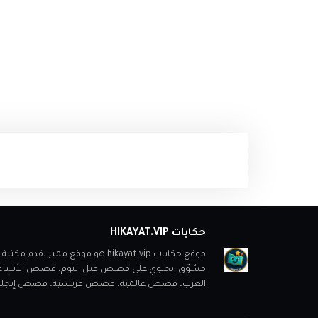
حكايات HIKAYAT.VIP
موقع حكايات hikayat.vip هو موقع
مشوّق. يحتوي على قصص قبل النوم، قصص الأنبي
العرب، قصص عالمية، قصص فرنسية، قصص إنجليزية، ب