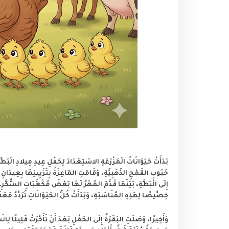
بَدَأَتْ حَيَوَانَاتُ الْمَزْرَعَةِ الاسْتِعْدَادَ لِحَفْلِ عِيدِ مِيلادِ الْبَ
حُبُوبِ القَمْحِ الذَّهَبِيَّةِ، وَقَامَتِ المَاعِزَةُ بِتَزْيِينِهَا بِعِيدَانِ ا
إِلَى الْبَطَّةِ، بَيْنَمَا قَدَّمَ المُهْرُ لَهَا بَعْضَ مُكَعَّبَاتِ السُّكَّرِ. ث
خِصِّيصًا لِهَذِهِ المُنَاسَبَةِ، وَبَدَأَتْ كُلُّ الحَيَوَانَاتِ تُرَدِّدُ مَعَه
وَأَخِيرًا، وَصَلَتِ البَقَرَةُ إِلَى الحَفْلِ بَعْدَ أَنْ تَأَخَّرَتْ قَلِيلًا لِ