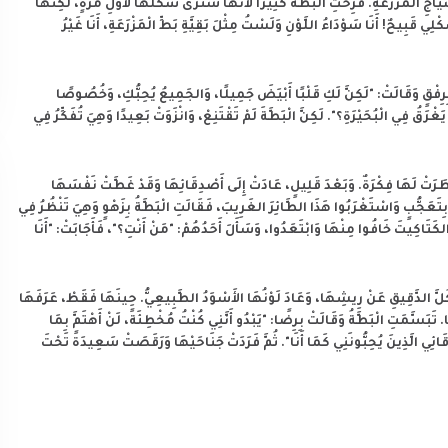
اجِ الْمَزْرَعَةِ. فَرِحَتِ الْبَطَّةُ كَثِيرًا لأَنَّهَا سَتَرَى شَكْلَهَا لأَوَّلِ مَرَّةٍ، لَكِنَّهَا
 قَبِيحٌ! أَنَا سَوْدَاءُ اللَّوْنِ وَلَسْتُ مِثْلَ بَقِيَّةِ بَطِّ الْمَزْرَعَةِ، أَنَا غَيْرُ
رِفْقٍ وَقَالَتْ: "لَكِنَّ لَكِ قَلْبًا أَبْيَضَ جَمِيلًا، وَالجَمِيعُ يُحِبُّكِ، وَخُصُوصًا
رَقُ فِي الْبُحَيْرَةِ؟". لَكِنَّ الْبَطَّةَ لَمْ تَقْتَنِعْ، وَانْزَوَتْ بَعِيدًا وَهِيَ تُفَكِّرُ فِي
خَطَرَتْ لَهَا فِكْرَةٌ. وَبَعْدَ قَلِيلٍ، عَادَتْ إِلَى أَصْدِقَائِهَا وَقَدْ غَطَّتْ نَفْسَهَا
ِتَعَجُّبٍ وَاسْتَغْرَبُوا هَذَا الطَّائِرَ الغَرِيبَ، فَقَالَتِ الْبَطَّةُ بِزَهْوٍ وَهِيَ تَنْظُرُ فِي
كَتَاكِيتَ خَافُوا مِنْهَا وَابْتَعَدُوا، وَسَأَلَ أَحَدُهُمْ: "مَنْ أَنْتِ؟"، فَأَجَابَتْ: "أَنَا
لَّ الدَّقِيقِ عَنْ رِيشِهَا، وَعَادَ لَوْنُهَا الأَسْوَدُ الطَّبِيعِيُّ. حِينَهَا فَقَطْ، عَرَفَهَا
تَبَسَّمَتِ الْبَطَّةُ وَقَالَتْ بِرِضًا: "يَبْدُو أَنَّنِي كُنْتُ مُخْطِئَةً، لَنْ أَهْتَمَّ بِمَا
ئِي الَّذِينَ يُحِبُّونَنِي كَمَا أَنَا". ثُمَّ فَرَدَتْ جَنَاحَيْهَا وَرَقَصَتْ سَعِيدَةً تَحْتَ