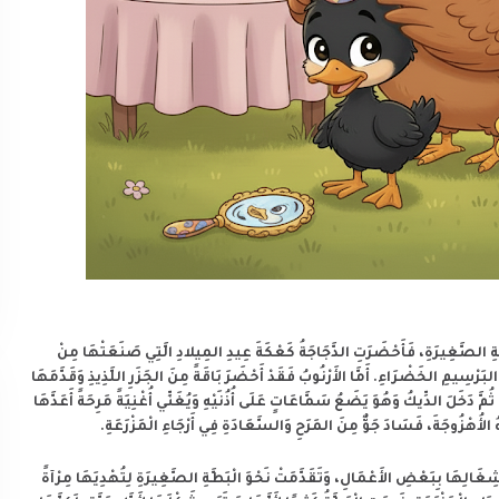
طَّةِ الصَّغِيرَةِ، فَأَحْضَرَتِ الدَّجَاجَةُ كَعْكَةَ عِيدِ المِيلادِ الَّتِي صَنَعَتْهَا مِنْ
لبَرْسِيمِ الخَضْرَاءِ. أَمَّا الأَرْنُوبُ فَقَدْ أَحْضَرَ بَاقَةً مِنَ الجَزَرِ اللَّذِيذِ وَقَدَّمَهَا
ُمَّ دَخَلَ الدِّيكُ وَهُوَ يَضَعُ سَمَّاعَاتٍ عَلَى أُذُنَيْهِ وَيُغَنِّي أُغْنِيَةً مَرِحَةً أَعَدَّهَا
ُ الأُهْزُوجَةَ، فَسَادَ جَوٌّ مِنَ المَرَحِ وَالسَّعَادَةِ فِي أَرْجَاءِ الْمَزْرَعَةِ.
انْشِغَالِهَا بِبَعْضِ الأَعْمَالِ، وَتَقَدَّمَتْ نَحْوَ الْبَطَّةِ الصَّغِيرَةِ لِتُهْدِيَهَا مِرْآةً