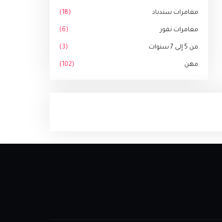
مغامرات سندباد
(18)
مغامرات نمور
(6)
من 5 إلى 7 سنوات
(3)
مهن
(102)