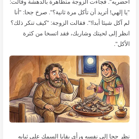
أحضريه". فجاءت الزوجة متظاهرة بالدهشة وقالت:
"يا إلهي! أتريد أن تأكل مرة ثانية؟". صرخ جحا: "أنا
لم آكل شيئا أبدا!". فقالت الزوجة: "كيف تنكر ذلك؟
انظر إلى لحيتك وشاربك، فقد اتسخا من كثرة
الأكل".
نظر جحا إلى نفسه ورأى بقايا السمك على ثيابه