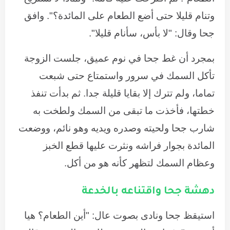
وتنام قليلا حتى أضع الطعام على المائدة؟". وافق
جحا وقال: "لا بأس، سأنام قليلا".
بمجرد أن غط جحا في نوم عميق، جلست الزوجة
تأكل السمك في سرور واستمتاع حتى شبعت
تماما، ولم تترك إلا بقايا قليلة جدا. ثم بدأت تنفذ
خطتها، فأخذت ما تبقى من السمك ولطخت به
شارب جحا ولحيته وصدره ويديه وهو نائم، ووضعت
المائدة بجوار فراشه ونثرت عليها قطع الخبز
وعظام السمك لتظهر كأنه هو من أكل.
دهشة جحا واقتناعه بالخدعة
استيقظ جحا ونادى بصوت عال: "أين الطعام؟ هيا