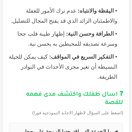
اليقظة والانتباه:
عدم ترك الأمور للغفلة
والاطمئنان الزائد الذي قد يفتح المجال للتضليل.
الطرافة وحسن النية:
إظهار طيبة قلب جحا
وسرعة تصديقه للمحيطين به بحسن نية.
التفكير السريع في المواقف:
كيف يمكن للحيلة
البسيطة أن تغير مجرى الأحداث في النوادر
الطريفة.
❓ اسال طفلك واكتشف مدى فهمه
للقصة
(اضغط على السؤال لاظهار الاجابة النموذجية فورا)
ما الخدعة التي اقترحتها الزوجة على جحا