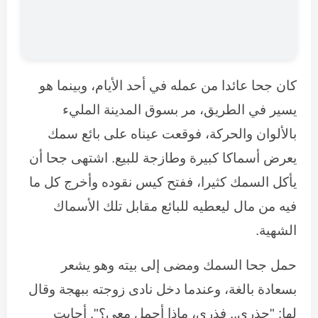
كان جحا عائدا من عمله في أحد الأيام، وبينما هو
يسير في الطريق، مر بسوق المدينة المليء
بالألوان والحركة، فوقعت عيناه على بائع سمك
يعرض أسماكا كبيرة وطازجة للبيع. اشتهى جحا أن
يأكل السمك كثيرا، ففتح كيس نقوده وأخرج كل ما
فيه من مال ليعطيه للبائع مقابل تلك الأسماك
الشهية.
حمل جحا السمك ومضى إلى بيته وهو يشعر
بسعادة بالغة، وعندما دخل نادى زوجته ببهجة وقال
لها: "حذري.. فذري، ماذا أحمل معي؟". أجابت