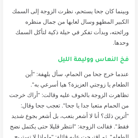
وبينما كان جحا يستحم، نظرت الزوجة إلى السمك
الكبير المطهو وسال لعابها من جمال منظره
ورائحته، وبدأت تفكر في حيلة ذكية لتأكل السمك
وحدها.
فخ النعاس ووليمة الليل
عندما خرج جحا من الحمام، سأل بلهفة: "أين
الطعام يا زوجتي العزيزة؟ هيا أسرعي به".
تظاهرت الزوجة بالخوف عليه وقالت: "أراك خرجت
من الحمام متعبا جدا يا جحا". تعجب جحا وقال:
"أترين ذلك؟ أنا لا أشعر بتعب، بل أشعر بجوع شديد
فقط". فقالت الزوجة: "انتظر قليلا حتى يكتمل نضج
الطعام". ثم اقترحت عليه قائلة: "ولماذا لا تستريح